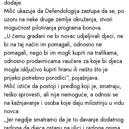
dodaje.
Milić ukazuje da Defendologija zastupa da se, po
uzoru na neke druge zemlje okruženja, stvori
mogućnost pilotiranja programa bonova.
„U čemu građani ne bi novac udjeljivali djeci, ne
bi na taj način im pomagali, odnosno ne
pomagali, nego bi im mogli kupiti na trafikama,
odnosno prodavnicama vaučere za koje bi djeca
mogla isključivo kupiti hranu ili nešto što je
prijeko potrebno porodici“, pojašnjava.
Milić ističe da postoji i predlog koji je, smatraju,
teško sprovesti, ali nije nemoguće, a odnosi se
na kažnjavanje i osoba koje daju milostinju u vidu
novca.
„Jer negdje smatramo da je to davanje dodatnog
razloga da djeca ostanu na ulici i razloga onima