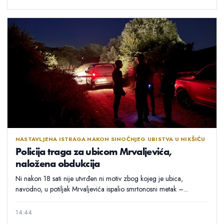
NASTAVLJENA ISTRAGA NAKON SINOĆNJEG UBISTVA U NIKŠIĆU
Policija traga za ubicom Mrvaljevića,
naložena obdukcija
Ni nakon 18 sati nije utvrđen ni motiv zbog kojeg je ubica,
navodno, u potiljak Mrvaljevića ispalio smrtonosni metak –...
14:44