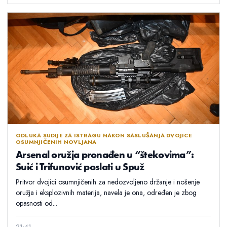
ODLUKA SUDIJE ZA ISTRAGU NAKON SASLUŠANJA DVOJICE
OSUMNJIČENIH NOVLJANA
Arsenal oružja pronađen u “štekovima”:
Suić i Trifunović poslati u Spuž
Pritvor dvojici osumnjičenih za nedozvoljeno držanje i nošenje
oružja i eksplozivnih materija, navela je ona, određen je zbog
opasnosti od...
21:41