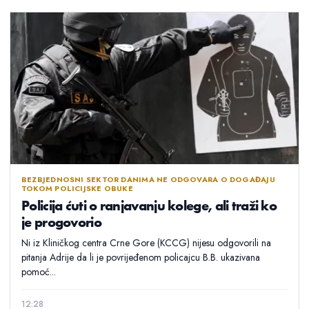
BEZBJEDNOSNI SEKTOR DANIMA NE ODGOVARA O DOGAĐAJU
TOKOM POLICIJSKE OBUKE
Policija ćuti o ranjavanju kolege, ali traži ko
je progovorio
Ni iz Kliničkog centra Crne Gore (KCCG) nijesu odgovorili na
pitanja Adrije da li je povrijeđenom policajcu B.B. ukazivana
pomoć...
12:28