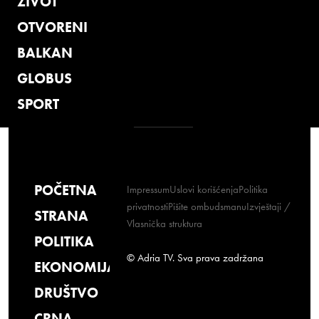
ŽIVOT
OTVORENI
BALKAN
GLOBUS
SPORT
POČETNA
Impressum
Uslovi korišćenja
Politika
privatnosti
Pišite ombudsmanu
Izvještaji /
STRANA
Vlasnička struktura
POLITIKA
© Adria TV. Sva prava zadržana
EKONOMIJA
DRUŠTVO
CRNA