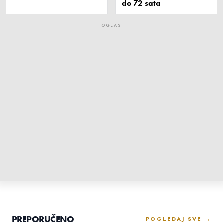
do 72 sata
Ugašena tri požara
FOTO – Cijevna: Zaplijenjeno 38 kilograma marihuane,
uhapšena jedna osoba iz Tuzi
Nikšić: Uhapšena tri vozača, vozili pijani
Više nije nož u leđa, nego rafalna
paljba na Srbiju: Udari Crne Gore
se samo nižu, a posebno boli uloga
Andrije Mandića
08-08-2026 20:51
PREPORUČENO
POGLEDAJ SVE →