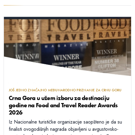
Vučić: Jedini u Evropi nismo uveli
sankcije Rusiji, dobri odnosi sa
Ukrajinom jer nisu priznali Kosovo
08-08-2026 18:56
JOŠ JEDNO ZNAČAJNO MEĐUNARODNO PRIZNANJE ZA CRNU GORU
Crna Gora u užem izboru za destinaciju
Knežević: Da mu nije bilo Vučića,
godine na Food and Travel Reader Awards
Spajić bi još ležao na kauču kod
2026
Ratka Mitrovića
Iz Nacionalne turističke organizacije saopšteno je da su
finalisti ovogodišnjih nagrada objavljeni u avgustovsko-