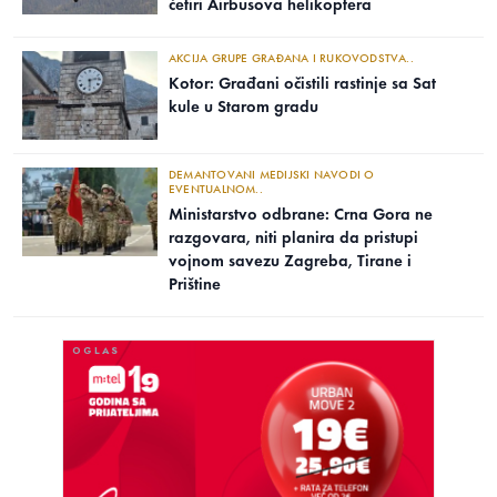
četiri Airbusova helikoptera
AKCIJA GRUPE GRAĐANA I RUKOVODSTVA..
Kotor: Građani očistili rastinje sa Sat
kule u Starom gradu
DEMANTOVANI MEDIJSKI NAVODI O
EVENTUALNOM..
Ministarstvo odbrane: Crna Gora ne
razgovara, niti planira da pristupi
vojnom savezu Zagreba, Tirane i
Prištine