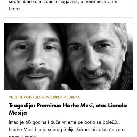
septembarskom izdanju magazina, a nominacija Crne
Gore...
VIJEST JE POTVRĐENA SVJETSKIM MEDIJIMA
Tragedija: Preminuo Horhe Mesi, otac Lionela
Mesija
Imao je 68 godina i duže vrijeme se borio sa bolešću.
Horhe Mesi bio je suprug Selije Kukućitini i otac četvoro
dece Lionela,...