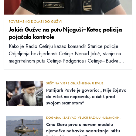
POVREMENO DOLAZI DO GUŽVI
Jokić: Gužve na putu Njeguši–Kotor, policija
pojačala kontrole
Kako je Radio Cetinju kazao komandir Stanice policije
Odjeljenja bezbjednosti Cetinje Nenad Jokić, stanje na
magistralnom putu Cetinje-Podgorica i Cetinje–Budva,...
SUŠTINA VJERE OBJAŠNJENA U DVIJE..
Patrijarh Pavle je govorio: „Nije čojstvo
da vičeš na nepravdu, a ćutiš pred
svojom sramotom“
DOGAĐAJ IZAZVAO VELIKU PAŽNJU NJEMAČKIH..
Crna Gora prva u novom modelu
njemačke nabavke naoružanja, stižu