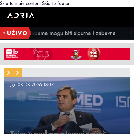
Skip to main content
Skip to footer
rna i zabavna
UŽIVO
Brena i Boba odlučili da
ZABAVA
●
08-08-2026 18:17
Tajac u parlamentarnoj većini: