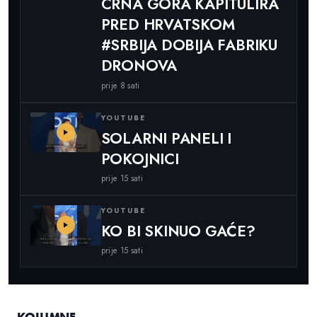
CRNA GORA KAPITULIRA
PRED HRVATSKOM
#SRBIJA DOBIJA FABRIKU
DRONOVA
prije 8 sati
YOUTUBE
SOLARNI PANELI I
POKOJNICI
prije 15 sati
YOUTUBE
KO BI SKINUO GAĆE?
prije 15 sati
KOLUMNE