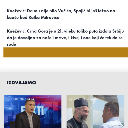
Knežević: Da mu nije bilo Vučića, Spajić bi još ležao na
kauču kod Ratka Mitrovića
Knežević: Crna Gora je u 21. vijeku toliko puta izdala Srbiju
da je dovoljno za naše i mrtve, i žive, i one koji će tek da se
rode
Vučić: Jedini u Evropi nismo uveli
sankcije Rusiji, dobri odnosi sa
Ministarstvo odbrane: Crna Gora ne razgovara, niti planira
Ukrajinom jer nisu priznali Kosovo
da pristupi vojnom savezu Zagreba, Tirane i Prištine
Medojević se obratio Ambasadi SAD: Traži novu istragu afere
IZDVAJAMO
08-08-2026 18:56
„Telekom“, zbog “nepostupanja crnogorskog tužilaštva”
Tajac u parlamentarnoj većini: Zašto se prećutkuje najavljena
08-08-2026 14:24
08-08-2026 16:53
interpelacija o radu Ervina Ibrahimovića?
Stojović: Motive ubistva Duška Jovanovića treba tražiti u
promjeni uređivačke politike “Dana”