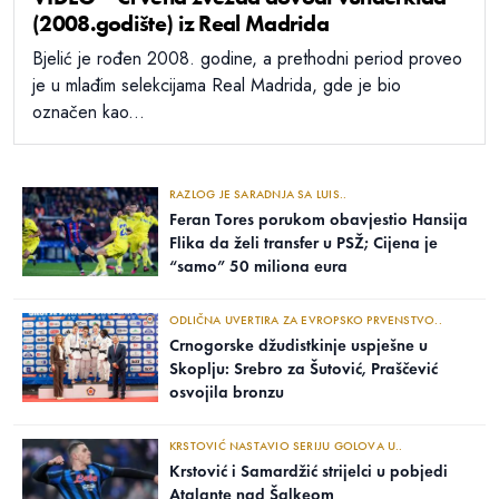
(2008.godište) iz Real Madrida
Bjelić je rođen 2008. godine, a prethodni period proveo
je u mlađim selekcijama Real Madrida, gde je bio
označen kao...
RAZLOG JE SARADNJA SA LUIS..
Feran Tores porukom obavjestio Hansija
Flika da želi transfer u PSŽ; Cijena je
“samo” 50 miliona eura
ODLIČNA UVERTIRA ZA EVROPSKO PRVENSTVO..
Crnogorske džudistkinje uspješne u
Skoplju: Srebro za Šutović, Praščević
osvojila bronzu
KRSTOVIĆ NASTAVIO SERIJU GOLOVA U..
Krstović i Samardžić strijelci u pobjedi
Atalante nad Šalkeom