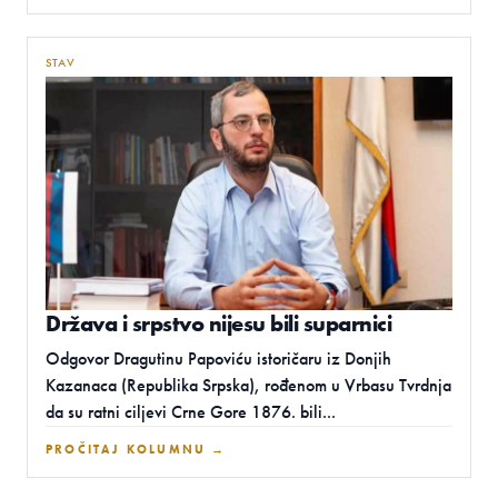
STAV
Država i srpstvo nijesu bili suparnici
Odgovor Dragutinu Papoviću istoričaru iz Donjih
Kazanaca (Republika Srpska), rođenom u Vrbasu Tvrdnja
da su ratni ciljevi Crne Gore 1876. bili...
PROČITAJ KOLUMNU →