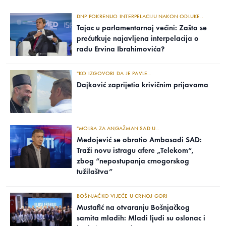
DNP POKRENUO INTERPELACIJU NAKON ODLUKE..
Tajac u parlamentarnoj većini: Zašto se
prećutkuje najavljena interpelacija o
radu Ervina Ibrahimovića?
"KO IZGOVORI DA JE PAVLE..
Dajković zaprijetio krivičnim prijavama
"MOLBA ZA ANGAŽMAN SAD U..
Medojević se obratio Ambasadi SAD:
Traži novu istragu afere „Telekom“,
zbog “nepostupanja crnogorskog
tužilaštva”
BOŠNJAČKO VIJEĆE U CRNOJ GORI
Mustafić na otvaranju Bošnjačkog
samita mladih: Mladi ljudi su oslonac i