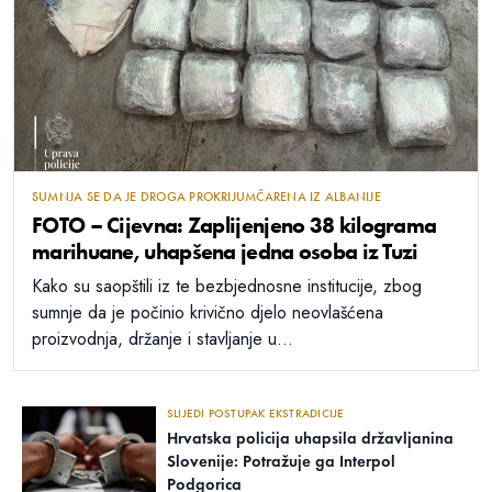
SUMNJA SE DA JE DROGA PROKRIJUMČARENA IZ ALBANIJE
FOTO – Cijevna: Zaplijenjeno 38 kilograma
marihuane, uhapšena jedna osoba iz Tuzi
Kako su saopštili iz te bezbjednosne institucije, zbog
sumnje da je počinio krivično djelo neovlašćena
proizvodnja, držanje i stavljanje u...
SLIJEDI POSTUPAK EKSTRADICIJE
Hrvatska policija uhapsila državljanina
Slovenije: Potražuje ga Interpol
Podgorica