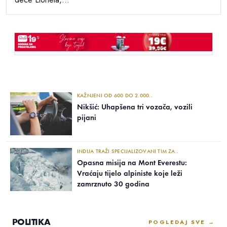
KAŽNJENI OD 600 DO 2.000..
Nikšić: Uhapšena tri vozača, vozili
pijani
INDIJA TRAŽI SPECIJALIZOVANI TIM ZA..
Opasna misija na Mont Everestu:
Vraćaju tijelo alpiniste koje leži
zamrznuto 30 godina
POLITIKA
POGLEDAJ SVE →