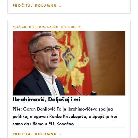
PROČITAJ KOLUMNU →
MOŽEMO LI JEDNOM NAUČITI OD DRUGIH?
Ibrahimović, Đeljošaj i mi
Piše: Goran Danilović To je Ibrahimovićeva spoljna
politika; njegova i Ranka Krivokapića, a Spajić je trpi
samo da uđemo u EU. Konačno...
PROČITAJ KOLUMNU →