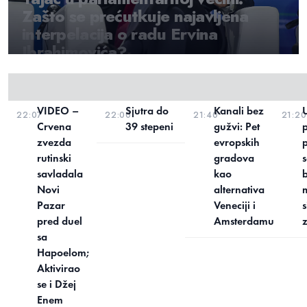
Zašto se prećutkuje najavljena
interpelacija o radu Ervina
Ibrahimovića?
08-08-2026 00:51
VIDEO –
Sjutra do
Kanali bez
22:07
22:00
21:40
21:20
Crvena
39 stepeni
gužvi: Pet
zvezda
evropskih
rutinski
gradova
savladala
kao
Novi
alternativa
m
Više nije nož u leđa, nego rafalna
Pazar
Veneciji i
s
paljba na Srbiju: Udari Crne Gore
pred duel
Amsterdamu
se samo nižu, a posebno boli uloga
sa
Andrije Mandića
Hapoelom;
Aktivirao
se i Džej
08-08-2026 20:51
Enem