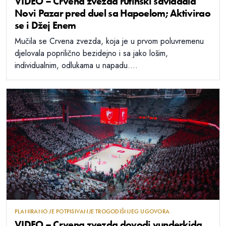
VIDEO – Crvena zvezda rutinski savladala
Novi Pazar pred duel sa Hapoelom; Aktivirao
se i Džej Enem
Mučila se Crvena zvezda, koja je u prvom poluvremenu
djelovala poprilično bezidejno i sa jako lošim,
individualnim, odlukama u napadu....
PLANIRANO JE POTPISIVANJE TROGODIŠNJEG UGOVORA
VIDEO – Crvena zvezda dovodi vunderkida