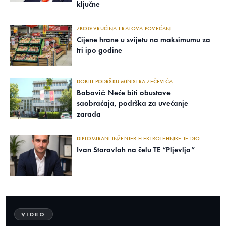
ključne
ZBOG VRUĆINA I RATOVA POVEĆANI..
Cijene hrane u svijetu na maksimumu za
tri ipo godine
DOBILI PODRŠKU MINISTRA ZEČEVIĆA
Babović: Neće biti obustave
saobraćaja, podrška za uvećanje
zarada
DIPLOMIRANI INŽENJER ELEKTROTEHNIKE JE DIO..
Ivan Starovlah na čelu TE “Pljevlja”
VIDEO