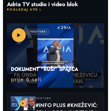
Adria TV studio i video blok
POGLEDAJ SVE
YOUTUBE
DOKUMENT “RUŠI” SPAJIĆA
prije 6 sati
YOUTUBE
#INFO PLUS #KNEŽEVIĆ: