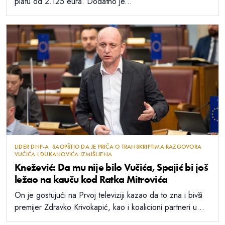
platu od 2.125 eura. Dodatno je...
LIDER DNP-A SAOPŠTIO DA JE PRIČA O TRANSKRIPTIMA RAZGOVORA
VUČIĆA I ĐUKANOVIĆA IZMIŠLJENA
Knežević: Da mu nije bilo Vučića, Spajić bi još
ležao na kauču kod Ratka Mitrovića
On je gostujući na Prvoj televiziji kazao da to zna i bivši
premijer Zdravko Krivokapić, kao i koalicioni partneri u...