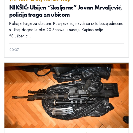
VEČERAS U NASELJU KAPINO POLJE
NIKŠIĆ: Ubijen “škaljarac” Jovan Mrvaljević,
policija traga za ubicom
Policija traga za ubicom. Pucnjava se, naveli su iz te bezbjednosne
službe, dogodila oko 20 časova u naselju Kapino polje.
"Službenici...
20:37