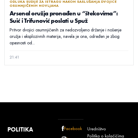
ODLUKA SUDIJE ZA ISTRAGU NAKON SASLUŠANJA DVOJICE
OSUMNJIČENIH NOVLJANA
Arsenal oružja pronađen u “štekovima”:
Suić i Trifunović poslati u Spuž
Pritvor dvojici osumnjičenih za nedozvoljeno držanje i nošenje
oružja i eksplozivnih materija, navela je ona, određen je zbog
opasnosti od...
21:41
POLITIKA
Facebook
Uredništvo
Politika o kolačićima