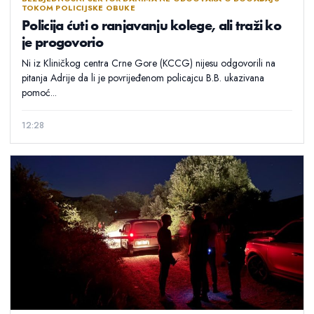
TOKOM POLICIJSKE OBUKE
Policija ćuti o ranjavanju kolege, ali traži ko
je progovorio
Ni iz Kliničkog centra Crne Gore (KCCG) nijesu odgovorili na
pitanja Adrije da li je povrijeđenom policajcu B.B. ukazivana
pomoć...
12:28