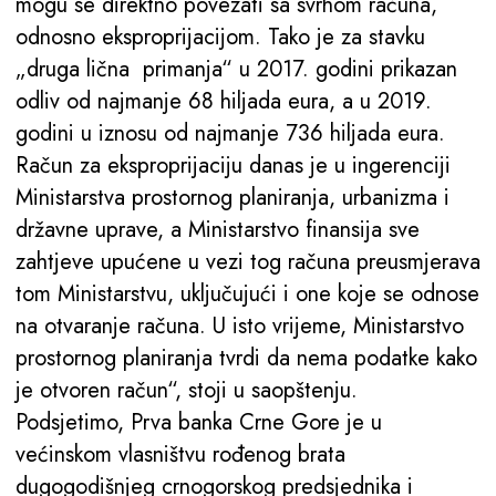
mogu se direktno povezati sa svrhom računa,
odnosno eksproprijacijom. Tako je za stavku
„druga lična primanja“ u 2017. godini prikazan
odliv od najmanje 68 hiljada eura, a u 2019.
godini u iznosu od najmanje 736 hiljada eura.
Račun za eksproprijaciju danas je u ingerenciji
Ministarstva prostornog planiranja, urbanizma i
državne uprave, a Ministarstvo finansija sve
zahtjeve upućene u vezi tog računa preusmjerava
tom Ministarstvu, uključujući i one koje se odnose
na otvaranje računa. U isto vrijeme, Ministarstvo
prostornog planiranja tvrdi da nema podatke kako
je otvoren račun“, stoji u saopštenju.
Podsjetimo, Prva banka Crne Gore je u
većinskom vlasništvu rođenog brata
dugogodišnjeg crnogorskog predsjednika i