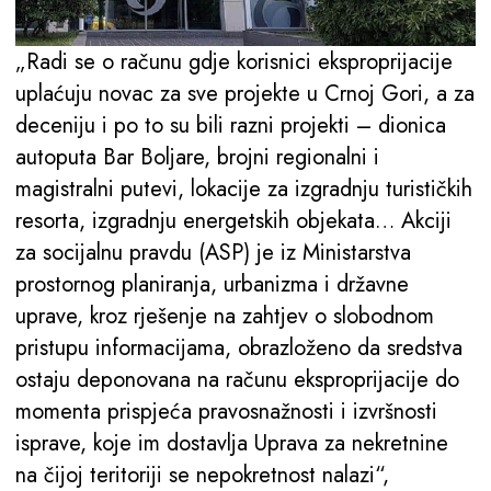
„Radi se o računu gdje korisnici eksproprijacije
uplaćuju novac za sve projekte u Crnoj Gori, a za
deceniju i po to su bili razni projekti – dionica
autoputa Bar Boljare, brojni regionalni i
magistralni putevi, lokacije za izgradnju turističkih
resorta, izgradnju energetskih objekata… Akciji
za socijalnu pravdu (ASP) je iz Ministarstva
prostornog planiranja, urbanizma i državne
uprave, kroz rješenje na zahtjev o slobodnom
pristupu informacijama, obrazloženo da sredstva
ostaju deponovana na računu eksproprijacije do
momenta prispjeća pravosnažnosti i izvršnosti
isprave, koje im dostavlja Uprava za nekretnine
na čijoj teritoriji se nepokretnost nalazi“,