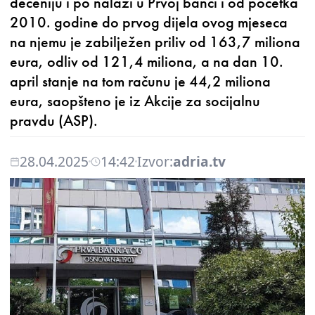
deceniju i po nalazi u Prvoj banci i od početka
2010. godine do prvog dijela ovog mjeseca
na njemu je zabilježen priliv od 163,7 miliona
eura, odliv od 121,4 miliona, a na dan 10.
april stanje na tom računu je 44,2 miliona
eura, saopšteno je iz Akcije za socijalnu
pravdu (ASP).
28.04.2025
14:42
Izvor:
adria.tv