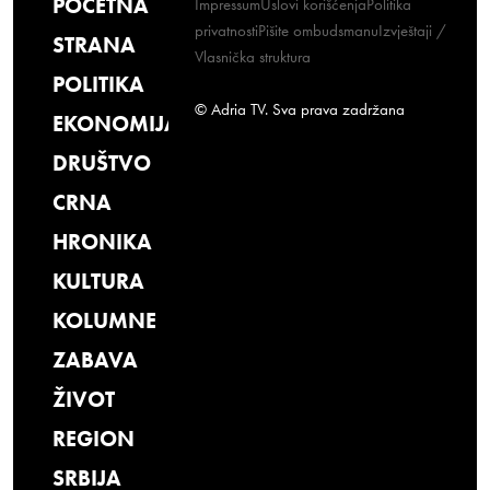
POČETNA
Impressum
Uslovi korišćenja
Politika
privatnosti
Pišite ombudsmanu
Izvještaji /
STRANA
Vlasnička struktura
POLITIKA
© Adria TV. Sva prava zadržana
EKONOMIJA
DRUŠTVO
CRNA
HRONIKA
KULTURA
KOLUMNE
ZABAVA
ŽIVOT
REGION
SRBIJA