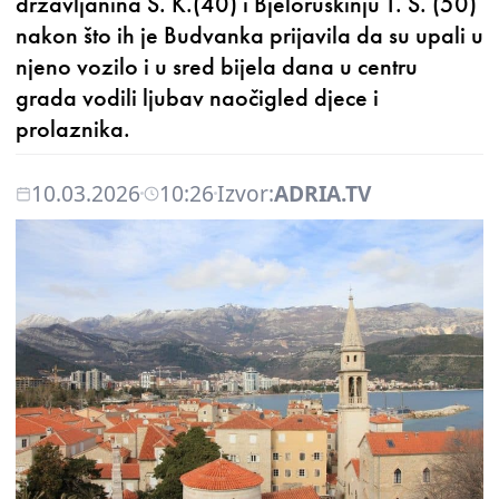
državljanina S. K.(40) i Bjeloruskinju T. S. (50)
nakon što ih je Budvanka prijavila da su upali u
njeno vozilo i u sred bijela dana u centru
grada vodili ljubav naočigled djece i
prolaznika.
10.03.2026
10:26
Izvor:
ADRIA.TV