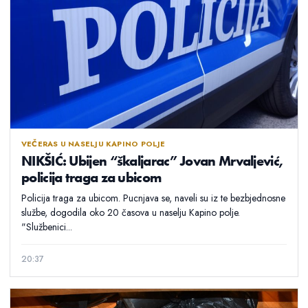
VEČERAS U NASELJU KAPINO POLJE
NIKŠIĆ: Ubijen “škaljarac” Jovan Mrvaljević,
policija traga za ubicom
Policija traga za ubicom. Pucnjava se, naveli su iz te bezbjednosne
službe, dogodila oko 20 časova u naselju Kapino polje.
"Službenici...
20:37