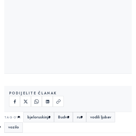
PODIJELITE ČLANAK
bjeloruskinja
Budva
rus
vodili ljubav
vozilo