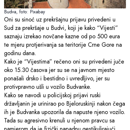
Budva, foto: Pixabay
Oni su sinoć uz prekršajnu prijavu privedeni u
Sud za prekršaje u Budvi, koji je kako “Vijesti”
saznaju izrekao novčane kazne od po 500 eura
te mjeru protjerivanja sa teritorije Crne Gore na
godinu dana.
Kako je “Vijestima” rečeno oni su privedeni juče
oko 15.30 časova jer su se na javnom mjesto
ponašali drsko i bestidno i uvredljivo, jer su
protivpravno ušli u vozilo Budvanke.
Kako se navodi u policijskoj prijavi ruski
državljanin je urinirao po Bjeloruskinji nakon čega
ih je Budvanka upozorila da napuste njeno vozilo.
Tada su agresivno krenuli u njenom pravcu sa
namjerom da je fizički napadnu gestikulirajući