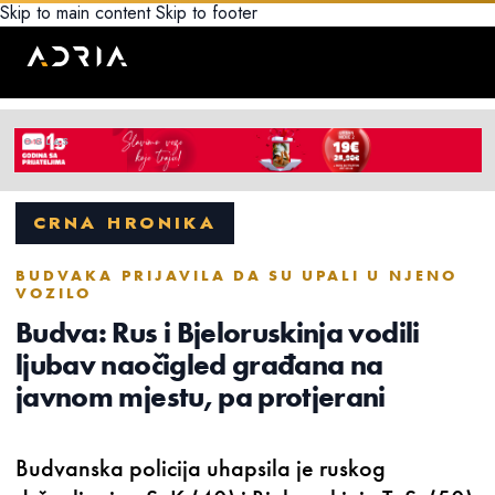
Skip to main content
Skip to footer
CRNA HRONIKA
BUDVAKA PRIJAVILA DA SU UPALI U NJENO
VOZILO
Budva: Rus i Bjeloruskinja vodili
ljubav naočigled građana na
javnom mjestu, pa protjerani
Budvanska policija uhapsila je ruskog