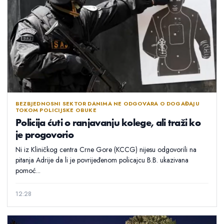
BEZBJEDNOSNI SEKTOR DANIMA NE ODGOVARA O DOGAĐAJU
TOKOM POLICIJSKE OBUKE
Policija ćuti o ranjavanju kolege, ali traži ko
je progovorio
Ni iz Kliničkog centra Crne Gore (KCCG) nijesu odgovorili na
pitanja Adrije da li je povrijeđenom policajcu B.B. ukazivana
pomoć...
12:28