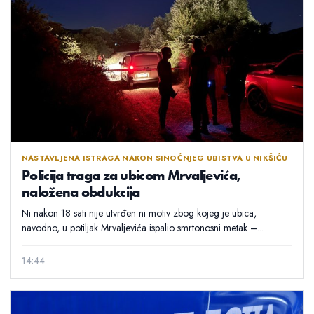
NASTAVLJENA ISTRAGA NAKON SINOĆNJEG UBISTVA U NIKŠIĆU
Policija traga za ubicom Mrvaljevića,
naložena obdukcija
Ni nakon 18 sati nije utvrđen ni motiv zbog kojeg je ubica,
navodno, u potiljak Mrvaljevića ispalio smrtonosni metak –...
14:44