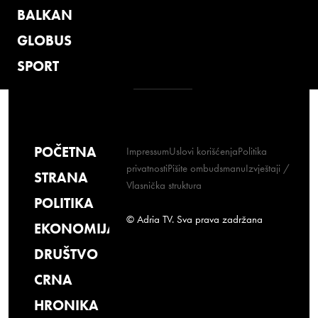
BALKAN
GLOBUS
SPORT
POČETNA
Impressum
Uslovi korišćenja
Politika
privatnosti
Pišite ombudsmanu
Izvještaji /
STRANA
Vlasnička struktura
POLITIKA
© Adria TV. Sva prava zadržana
EKONOMIJA
DRUŠTVO
CRNA
HRONIKA