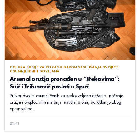
ODLUKA SUDIJE ZA ISTRAGU NAKON SASLUŠANJA DVOJICE
OSUMNJIČENIH NOVLJANA
Arsenal oružja pronađen u “štekovima”:
Suić i Trifunović poslati u Spuž
Pritvor dvojici osumnjičenih za nedozvoljeno držanje i nošenje
oružja i eksplozivnih materija, navela je ona, određen je zbog
opasnosti od...
21:41