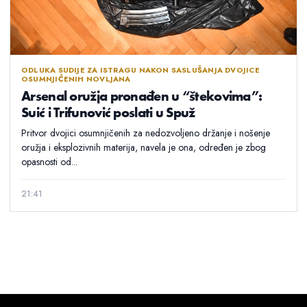
ODLUKA SUDIJE ZA ISTRAGU NAKON SASLUŠANJA DVOJICE
OSUMNJIČENIH NOVLJANA
Arsenal oružja pronađen u “štekovima”:
Suić i Trifunović poslati u Spuž
Pritvor dvojici osumnjičenih za nedozvoljeno držanje i nošenje
oružja i eksplozivnih materija, navela je ona, određen je zbog
opasnosti od...
21:41