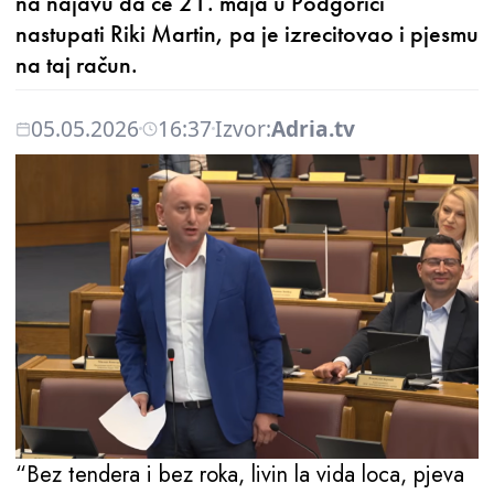
na najavu da će 21. maja u Podgorici
nastupati Riki Martin, pa je izrecitovao i pjesmu
na taj račun.
05.05.2026
16:37
Izvor:
Adria.tv
“Bez tendera i bez roka, livin la vida loca, pjeva