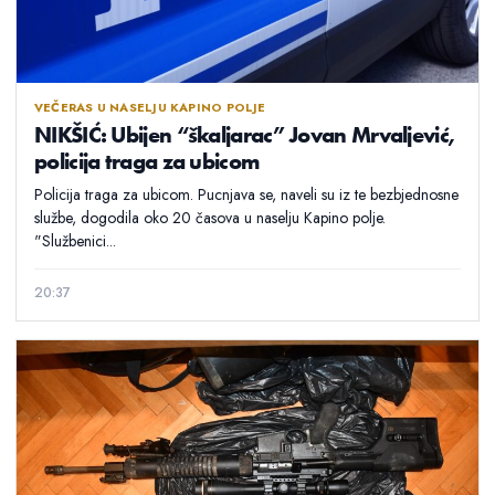
VEČERAS U NASELJU KAPINO POLJE
NIKŠIĆ: Ubijen “škaljarac” Jovan Mrvaljević,
policija traga za ubicom
Policija traga za ubicom. Pucnjava se, naveli su iz te bezbjednosne
službe, dogodila oko 20 časova u naselju Kapino polje.
"Službenici...
20:37