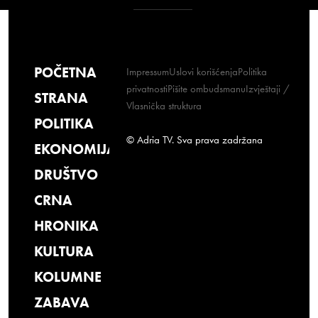
POČETNA
Impressum
Uslovi korišćenja
Politika
privatnosti
Pišite ombudsmanu
Izvještaji /
STRANA
Vlasnička struktura
POLITIKA
© Adria TV. Sva prava zadržana
EKONOMIJA
DRUŠTVO
CRNA
HRONIKA
KULTURA
KOLUMNE
ZABAVA