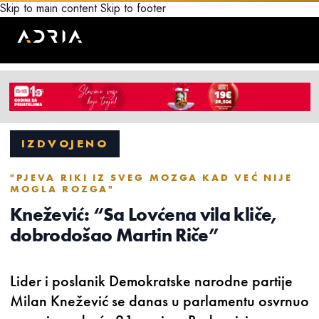
Skip to main content
Skip to footer
IZDVOJENO
"PJEVA RIKI IZ SVEG MOZGA KAD VEĆ NIJE
MOGLA ROZGA"
Knežević: “Sa Lovćena vila kliče,
dobrodošao Martin Riče”
Lider i poslanik Demokratske narodne partije
Milan Knežević se danas u parlamentu osvrnuo