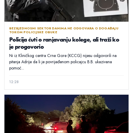
BEZBJEDNOSNI SEKTOR DANIMA NE ODGOVARA O DOGAĐAJU
TOKOM POLICIJSKE OBUKE
Policija ćuti o ranjavanju kolege, ali traži ko
je progovorio
Ni iz Kliničkog centra Crne Gore (KCCG) nijesu odgovorili na
pitanja Adrije da li je povrijeđenom policajcu B.B. ukazivana
pomoć...
12:28