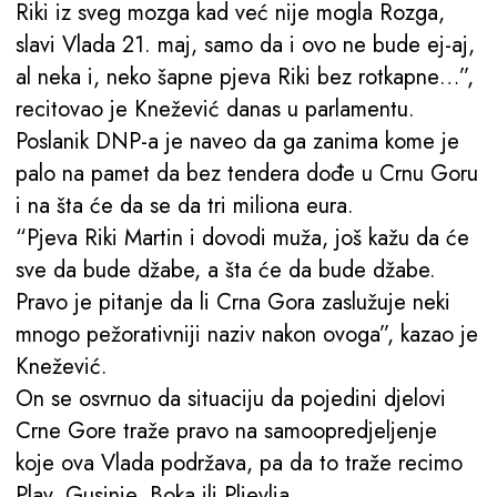
Riki iz sveg mozga kad već nije mogla Rozga,
slavi Vlada 21. maj, samo da i ovo ne bude ej-aj,
al neka i, neko šapne pjeva Riki bez rotkapne…”,
recitovao je Knežević danas u parlamentu.
Poslanik DNP-a je naveo da ga zanima kome je
palo na pamet da bez tendera dođe u Crnu Goru
i na šta će da se da tri miliona eura.
“Pjeva Riki Martin i dovodi muža, još kažu da će
sve da bude džabe, a šta će da bude džabe.
Pravo je pitanje da li Crna Gora zaslužuje neki
mnogo pežorativniji naziv nakon ovoga”, kazao je
Knežević.
On se osvrnuo da situaciju da pojedini djelovi
Crne Gore traže pravo na samoopredjeljenje
koje ova Vlada podržava, pa da to traže recimo
Plav, Gusinje, Boka ili Pljevlja.