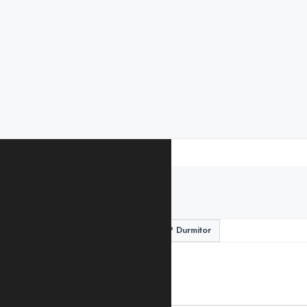
PODIJELITE ČLANAK
medvjed
mladunče
NP Durmitor