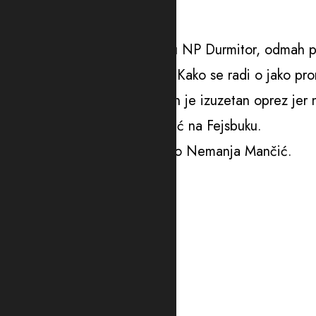
foto: Printskrin
“Danas je iznad Suve lokve, u NP Durmitor, odmah p
uočeno mladunče medvjeda. Kako se radi o jako prome
fotografišu Durmitor, potreban je izuzetan oprez jer
aktivista Aleksandar Dragićević na Fejsbuku.
Kako je dodao video je snimio Nemanja Mančić.