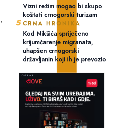
Vizni režim mogao bi skupo
koštati crnogorski turizam
,
5
CRNA HRONIKA
Kod Nikšića spriječeno
krijumčarenje migranata,
uhapšen crnogorski
državljanin koji ih je prevozio