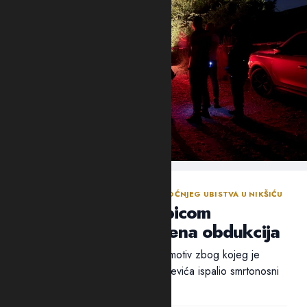
NASTAVLJENA ISTRAGA NAKON SINOĆNJEG UBISTVA U NIKŠIĆU
Policija traga za ubicom
Mrvaljevića, naložena obdukcija
Ni nakon 18 sati nije utvrđen ni motiv zbog kojeg je
ubica, navodno, u potiljak Mrvaljevića ispalio smrtonosni
metak –...