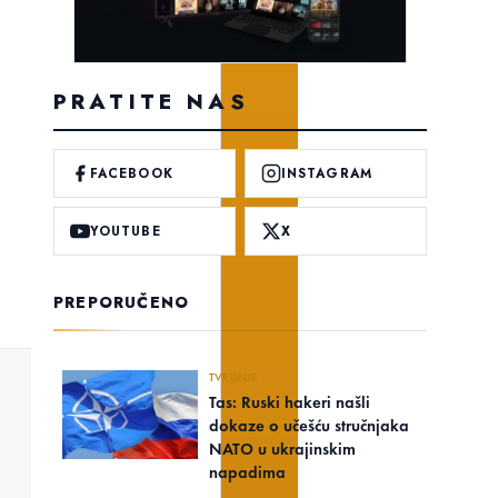
PRATITE NAS
FACEBOOK
INSTAGRAM
YOUTUBE
X
PREPORUČENO
TVRDNJE
Tas: Ruski hakeri našli
dokaze o učešću stručnjaka
NATO u ukrajinskim
napadima