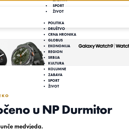
SPORT
ŽIVOT
POLITIKA
DRUŠTVO
CRNA HRONIKA
GLOBUS
EKONOMIJA
REGION
SRBIJA
KULTURA
KOLUMNE
ZABAVA
SPORT
ŽIVOT
EKO
čeno u NP Durmitor
dunče medvjeda.