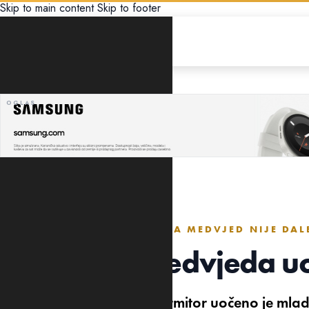
Skip to main content
Skip to footer
DRUŠTVO
POTREBAN OPREZ JER MAMA MEDVJED NIJE DAL
Mladunče medvjeda uo
U Nacionalnom parku Durmitor uočeno je mla