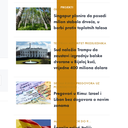
PROJEKTI
GLOBUS
Singapur planira da posadi
milion stabala drveća, u
borbi protiv toplotnih talasa
TESTIRAN AUTORITET PREDSJEDNIKA
Sud naložio Trampu da
zaustavi izgradnju balske
dvorane u Bijeloj kući,
vrijedne 400 miliona dolara
SEDMA RUNDA PREGOVORA UZ
POSREDOVANJE..
Pregovori u Rimu: Izrael i
Liban bez dogovora o novim
zonama
MADRID DAO ROK DO 9...
Španija prijeti Italiji: