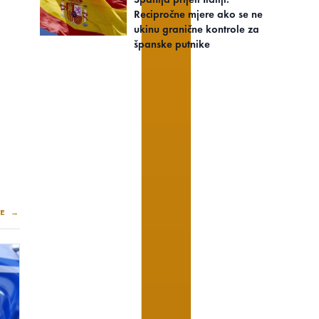
Recipročne mjere ako se ne
ukinu granične kontrole za
španske putnike
E →