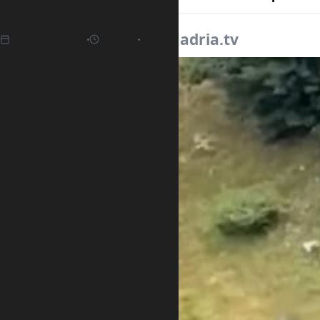
30.07.2025
15:13
Izvor:
adria.tv