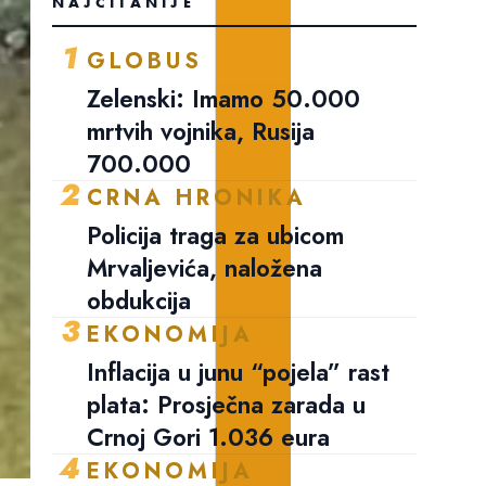
NAJČITANIJE
1
GLOBUS
Zelenski: Imamo 50.000
mrtvih vojnika, Rusija
700.000
2
CRNA HRONIKA
Policija traga za ubicom
Mrvaljevića, naložena
obdukcija
3
EKONOMIJA
Inflacija u junu “pojela” rast
plata: Prosječna zarada u
Crnoj Gori 1.036 eura
4
EKONOMIJA