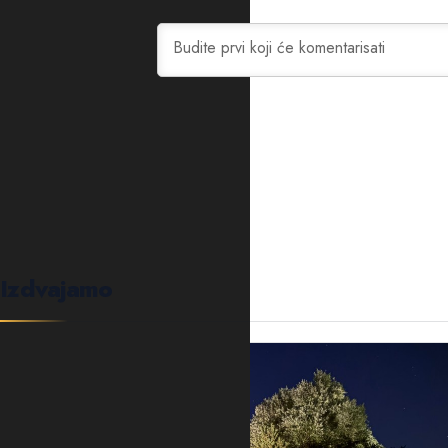
0
KOMENTARA
Izdvajamo