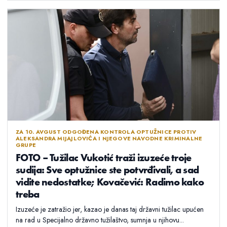
ZA 10. AVGUST ODGOĐENA KONTROLA OPTUŽNICE PROTIV
ALEKSANDRA MIJAJLOVIĆA I NJEGOVE NAVODNE KRIMINALNE
GRUPE
FOTO – Tužilac Vukotić traži izuzeće troje
sudija: Sve optužnice ste potvrđivali, a sad
vidite nedostatke; Kovačević: Radimo kako
treba
Izuzeće je zatražio jer, kazao je danas taj državni tužilac upućen
na rad u Specijalno državno tužilaštvo, sumnja u njihovu...