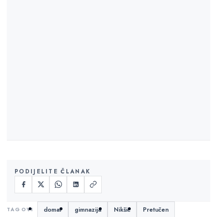
PODIJELITE ČLANAK
domar
gimnazija
Nikšić
Pretučen