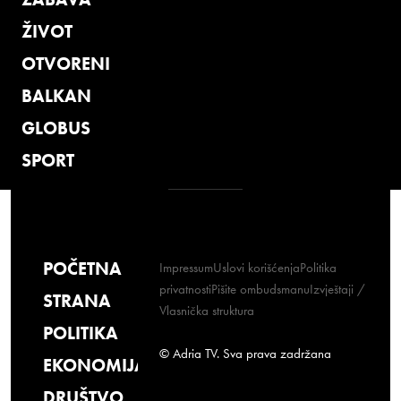
ŽIVOT
OTVORENI
BALKAN
GLOBUS
SPORT
POČETNA
Impressum
Uslovi korišćenja
Politika
privatnosti
Pišite ombudsmanu
Izvještaji /
STRANA
Vlasnička struktura
POLITIKA
© Adria TV. Sva prava zadržana
EKONOMIJA
DRUŠTVO