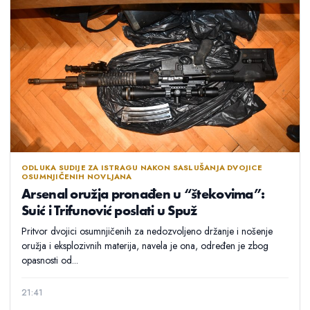
ODLUKA SUDIJE ZA ISTRAGU NAKON SASLUŠANJA DVOJICE
OSUMNJIČENIH NOVLJANA
Arsenal oružja pronađen u “štekovima”:
Suić i Trifunović poslati u Spuž
Pritvor dvojici osumnjičenih za nedozvoljeno držanje i nošenje
oružja i eksplozivnih materija, navela je ona, određen je zbog
opasnosti od...
21:41