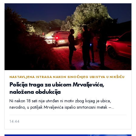
NASTAVLJENA ISTRAGA NAKON SINOĆNJEG UBISTVA U NIKŠIĆU
Policija traga za ubicom Mrvaljevića,
naložena obdukcija
Ni nakon 18 sati nije utvrđen ni motiv zbog kojeg je ubica,
navodno, u potiljak Mrvaljevića ispalio smrtonosni metak –...
14:44