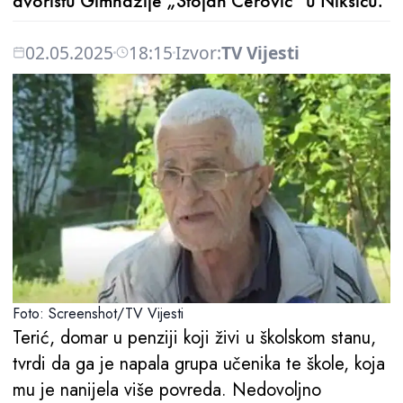
dvorištu Gimnazije „Stojan Cerović“ u Nikšiću.
02.05.2025
18:15
Izvor:
TV Vijesti
Foto: Screenshot/TV Vijesti
Terić, domar u penziji koji živi u školskom stanu,
tvrdi da ga je napala grupa učenika te škole, koja
mu je nanijela više povreda. Nedovoljno