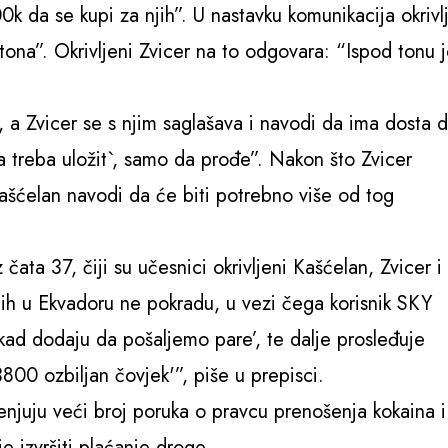
k da se kupi za njih”. U nastavku komunikacija okrivl
 tona”. Okrivljeni Zvicer na to odgovara: “Ispod tonu 
, a Zvicer se s njim saglašava i navodi da ima dosta 
ra treba uložit`, samo da prođe”. Nakon što Zvicer
Kašćelan navodi da će biti potrebno više od tog
ata 37, čiji su učesnici okrivljeni Kašćelan, Zvicer i
 ih u Ekvadoru ne pokradu, u vezi čega korisnik SKY
kad dodaju da pošaljemo pare’, te dalje prosleđuje
800 ozbiljan čovjek'”, piše u prepisci.
juju veći broj poruka o pravcu prenošenja kokaina i
ije izvršiti plaćanje droge.