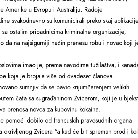
ne Amerike u Evropu i Australiju, Radoje
ne svakodnevno su komunicirali preko skaj aplikacije
 sa ostalim pripadnicima kriminalne organizacije,
o da na najsigurniji način prenesu robu i novac koji j
oslovima imao je, prema navodima tužilaštva, i kanads
upe koja je brojala više od dvadeset članova.
osnovano sumnjiv da se bavio krijumčarenjem velikih
putem čata sa sugrađaninom Zvicerom, koji je u bjeks
ova prenosa novca za kupovinu kokaina.
e pomoći dobilo od francuskih pravosudnih organa
ta okrivljenog Zvicera “a kad će bit spreman brod i kol