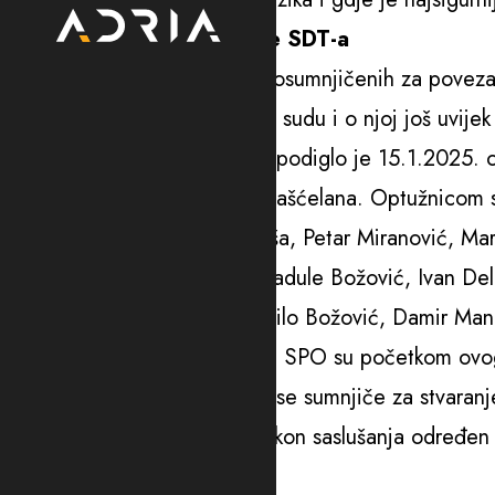
Viši sud još “vaga” dokaze SDT-a
Kontrola optužnice protiv 20 osumnjičenih za poveza
održana je 28. marta u Višem sudu i o njoj još uvijek
Specijalno državno tužilaštvo podiglo je 15.1.2025. 
Radoja Zvicera i Slobodana Kašćelana. Optužnicom s
Viktor Drešaj, Radomir Dobriša, Petar Miranović, Mari
zatim odbjegli Vuk Vulević, Radule Božović, Ivan Deli
predsjednik Opštine Budva Milo Božović, Damir Mand
U okviru iste akcije, službenici SPO su početkom ov
Joksimovića iz Podgorice koji se sumnjiče za stvaranj
Smoloviću i Joksimoviću je nakon saslušanja određen