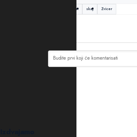
Droga
Kašćelan
Kokain
skaj
Zvicer
0
KOMENTARA
Izdvajamo