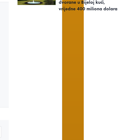
dvorane u Bijeloj kući,
vrijedne 400 miliona dolara