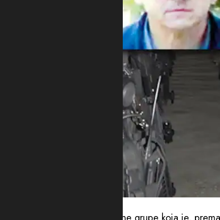
Foto: Printscreen
Navodni organizatori kriminalne grupe koja je, prema