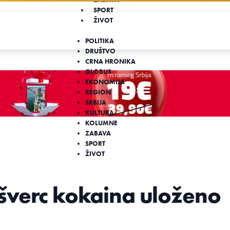
SPORT
ŽIVOT
POLITIKA
DRUŠTVO
CRNA HRONIKA
GLOBUS
EKONOMIJA
REGION
SRBIJA
KULTURA
KOLUMNE
ZABAVA
SPORT
ŽIVOT
šverc kokaina uloženo