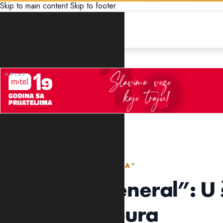
Skip to main content
Skip to footer
CRNA HRONIKA
DOGOVARALI PREKO "SKAJA"
Predmet “General”: U 
pet miliona eura