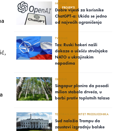
NOVINE
PROJEKTI
Dobre vijesti za korisnike
ChatGPT-a: Ukida se jedno
na
od najvećih ograničenja
TVRDNJE
Tas: Ruski hakeri našli
ić,
dokaze o učešću stručnjaka
NATO u ukrajinskim
napadima
GLOBUS
Singapur planira da posadi
milion stabala drveća, u
ka
borbi protiv toplotnih talasa
TESTIRAN AUTORITET PREDSJEDNIKA
Sud naložio Trampu da
zaustavi izgradnju balske