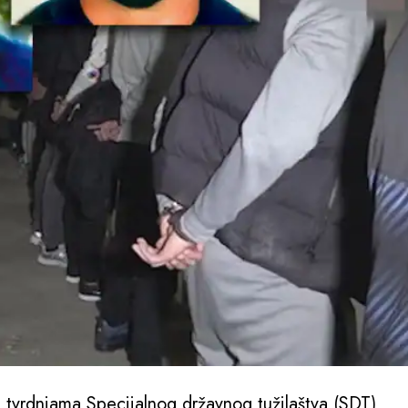
 tvrdnjama Specijalnog državnog tužilaštva (SDT)