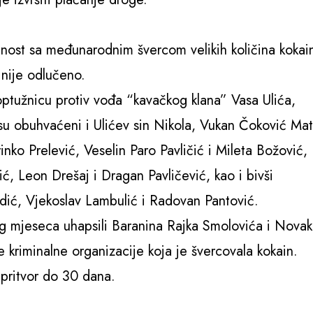
nost sa međunarodnim švercom velikih količina kokai
 nije odlučeno.
optužnicu protiv vođa “kavačkog klana” Vasa Ulića,
u obuhvaćeni i Ulićev sin Nikola, Vukan Čoković Mat
nko Prelević, Veselin Paro Pavličić i Mileta Božović,
ć, Leon Drešaj i Dragan Pavličević, kao i bivši
ić, Vjekoslav Lambulić i Radovan Pantović.
og mjeseca uhapsili Baranina Rajka Smolovića i Nova
e kriminalne organizacije koja je švercovala kokain.
 pritvor do 30 dana.