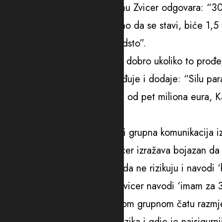
traže da im se stavi”. Na to mu Zvicer odgovara: “300
Kašćelan pita: “A koliko ukupno da se stavi, biće 1,5
25 odsto vađenje preko 20 odsto”.
Kašćelan zaključuje da bi bilo dobro ukoliko to prođe
se ulaže, što i Kašćelan potvrđuje i dodaje: “Silu pa
konstatuje da se radi o iznosu od pet miliona eura, 
novčanog iznosa.
“Osnovanu sumnju potvrđuje i grupna komunikacija iz č
N.N. lica, u kojoj Radoje Zvicer izražava bojazan da
ECC PIN-a JPLXOH sugeriše da ne rizikuju i navodi ‘
poruku 4.2$ je bez rizika, a Zvicer navodi ‘imam za 3
U nastavku komunikacije u ovom grupnom čatu razmjen
kako to izvršiti sigurno i bez rizika i gdje je najsigurn