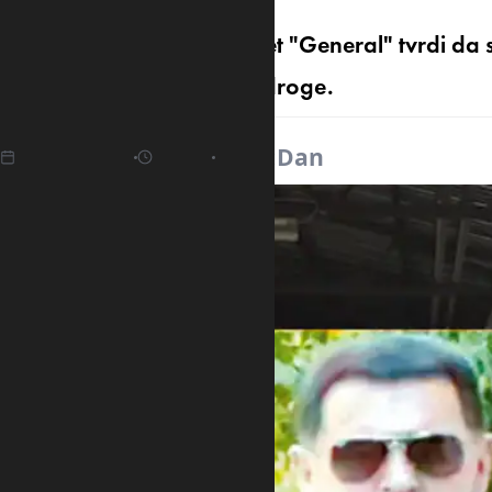
SDT u optužnici za predmet "General" tvrdi da 
"skaja" dogovarali šverc droge.
22.04.2025
17:54
Izvor:
Dan