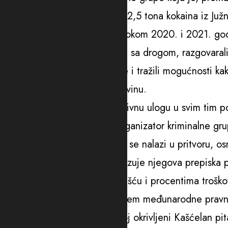
formirana zbog krijumčarenja 2,5 tona kokaina iz Juž
Zvicer i Slobodan Kašćelan, tokom 2020. i 2021. godi
na taj način ugovarali poslove sa drogom, razgovarali
dogovarali se oko cijene robe i tražili mogućnosti kak
bio namijenjen za njenu kupovinu.
Osim Zvicera i Kašćelana, aktivnu ulogu u svim tim p
državljanin Vaso Ulić, treći organizator kriminalne gr
Da je okrivljeni Kašćelan, koji se nalazi u pritvoru, 
količina kokaina najbolje pokazuje njegova prepiska 
sa kojim je komunicirao o učešću i procentima trošk
Dio materijala koji je SDT putem međunarodne pravn
odnosi se i na prepisku u kojoj okrivljeni Kašćelan pi