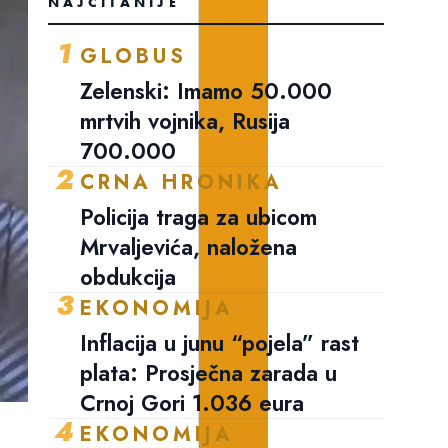
NAJČITANIJE
1
GLOBUS
Zelenski: Imamo 50.000
mrtvih vojnika, Rusija
700.000
2
CRNA HRONIKA
Policija traga za ubicom
Mrvaljevića, naložena
obdukcija
3
EKONOMIJA
Inflacija u junu “pojela” rast
plata: Prosječna zarada u
Crnoj Gori 1.036 eura
4
EKONOMIJA