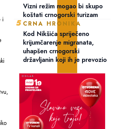
Vizni režim mogao bi skupo
koštati crnogorski turizam
 i
5
CRNA HRONIKA
Kod Nikšića spriječeno
e
krijumčarenje migranata,
uhapšen crnogorski
državljanin koji ih je prevozio
ki
tvu,
iko