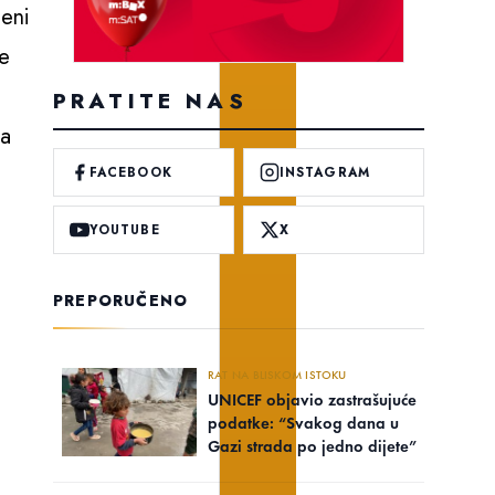
jeni
je
PRATITE NAS
da
FACEBOOK
INSTAGRAM
YOUTUBE
X
PREPORUČENO
RAT NA BLISKOM ISTOKU
UNICEF objavio zastrašujuće
podatke: “Svakog dana u
Gazi strada po jedno dijete”