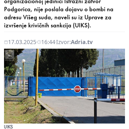
organizacionoj jedinici Istražni zatvor
Podgorica, nije poslala dojavu o bombi na
adresu Višeg suda, naveli su iz Uprave za
izvršenje krivičnih sankcija (UIKS).
17.03.2025
16:44
Izvor:
Adria.tv
UIKS