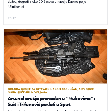
službe, dogodila oko 20 časova u naselju Kapino polje.
"Službenici...
20:37
ODLUKA SUDIJE ZA ISTRAGU NAKON SASLUŠANJA DVOJICE
OSUMNJIČENIH NOVLJANA
Arsenal oružja pronađen u “štekovima”:
Suić i Trifunović poslati u Spuž