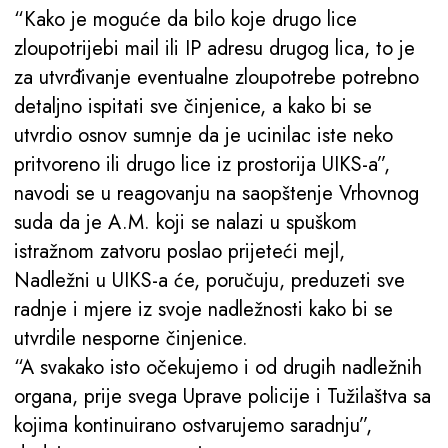
“Kako je moguće da bilo koje drugo lice
zloupotrijebi mail ili IP adresu drugog lica, to je
za utvrđivanje eventualne zloupotrebe potrebno
detaljno ispitati sve činjenice, a kako bi se
utvrdio osnov sumnje da je ucinilac iste neko
pritvoreno ili drugo lice iz prostorija UIKS-a”,
navodi se u reagovanju na saopštenje Vrhovnog
suda da je A.M. koji se nalazi u spuškom
istražnom zatvoru poslao prijeteći mejl,
Nadležni u UIKS-a će, poručuju, preduzeti sve
radnje i mjere iz svoje nadležnosti kako bi se
utvrdile nesporne činjenice.
“A svakako isto očekujemo i od drugih nadležnih
organa, prije svega Uprave policije i Tužilaštva sa
kojima kontinuirano ostvarujemo saradnju”,