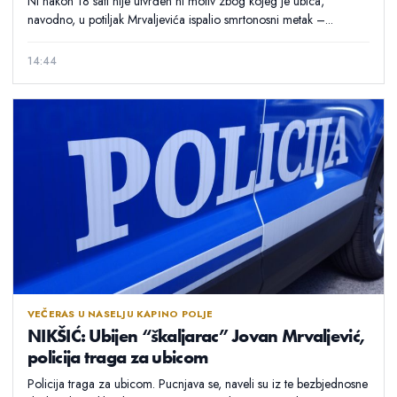
Ni nakon 18 sati nije utvrđen ni motiv zbog kojeg je ubica,
navodno, u potiljak Mrvaljevića ispalio smrtonosni metak –...
14:44
VEČERAS U NASELJU KAPINO POLJE
NIKŠIĆ: Ubijen “škaljarac” Jovan Mrvaljević,
policija traga za ubicom
Policija traga za ubicom. Pucnjava se, naveli su iz te bezbjednosne