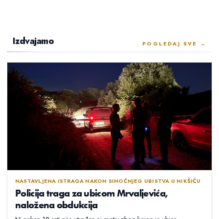
Izdvajamo
POGLEDAJ SVE →
NASTAVLJENA ISTRAGA NAKON SINOĆNJEG UBISTVA U NIKŠIĆU
Policija traga za ubicom Mrvaljevića,
naložena obdukcija