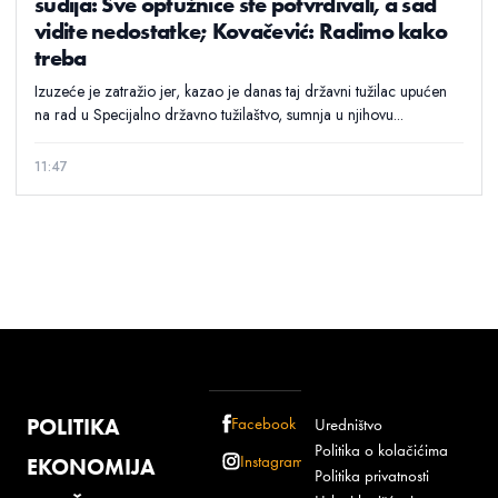
sudija: Sve optužnice ste potvrđivali, a sad
vidite nedostatke; Kovačević: Radimo kako
treba
Izuzeće je zatražio jer, kazao je danas taj državni tužilac upućen
na rad u Specijalno državno tužilaštvo, sumnja u njihovu...
11:47
POLITIKA
Facebook
Uredništvo
Politika o kolačićima
Instagram
EKONOMIJA
Politika privatnosti