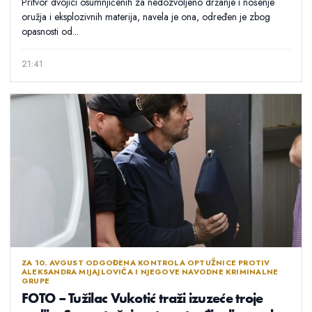
Pritvor dvojici osumnjičenih za nedozvoljeno držanje i nošenje
oružja i eksplozivnih materija, navela je ona, određen je zbog
opasnosti od...
21:41
ZA 10. AVGUST ODGOĐENA KONTROLA OPTUŽNICE PROTIV
ALEKSANDRA MIJAJLOVIĆA I NJEGOVE NAVODNE KRIMINALNE
GRUPE
FOTO – Tužilac Vukotić traži izuzeće troje