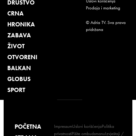
Uslovi korišćenja
DRUŠTVO
Prodaja i marketing
CRNA
© Adria TV. Sva prava
HRONIKA
pridržana
ZABAVA
ŽIVOT
OTVORENI
BALKAN
GLOBUS
SPORT
POČETNA
Impressum
Uslovi korišćenja
Politika
privatnosti
Pišite ombudsmanu
Izvještaji /