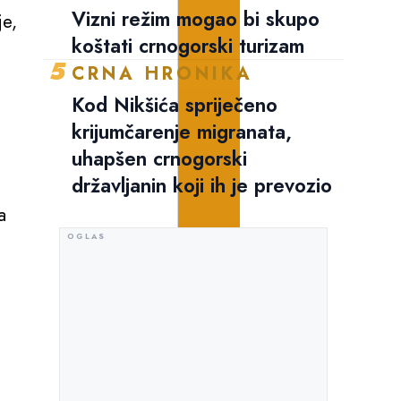
Vizni režim mogao bi skupo
je,
koštati crnogorski turizam
5
CRNA HRONIKA
Kod Nikšića spriječeno
krijumčarenje migranata,
uhapšen crnogorski
državljanin koji ih je prevozio
a