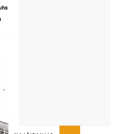
uta
a