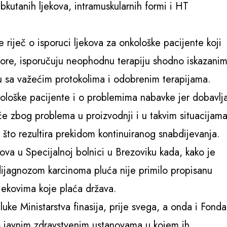
bkutanih ljekova, intramuskularnih formi i HT
.
riječ o isporuci ljekova za onkološke pacijente koji
 Gore, isporučuju neophodnu terapiju shodno iskazani
u sa važećim protokolima i odobrenim terapijama.
kološke pacijente i o problemima nabavke jer dobavlj
šće zbog problema u proizvodnji i u takvim situacijam
, što rezultira prekidom kontinuiranog snabdijevanja.
va u Specijalnoj bolnici u Brezoviku kada, kako je
dijagnozom karcinoma pluća nije primilo propisanu
ljekovima koje plaća država.
uke Ministarstva finasija, prije svega, a onda i Fonda
s javnim zdravstvenim ustanovama u kojem ih