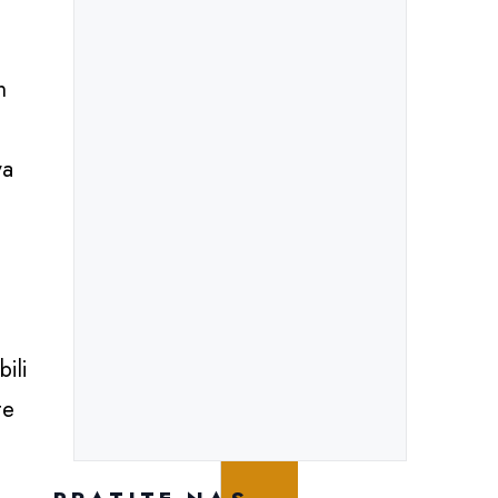
h
va
bili
te