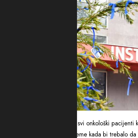
Institut za onkologiju - Foto: KCCG
Iz KCCG je pojašnjeno da su svi onkološki pacijenti k
izveštaji i preporučeno je vrijeme kada bi trebalo da