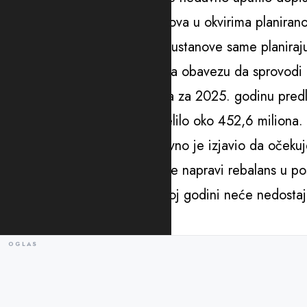
upozoravaju na potrošnju ljekova u okvirima planiran
Fond je nedavno saopštio da ustanove same planiraju
budžetom te „Montefarm“ ima obavezu da sprovodi na
FZO je u svom nacrtu budžeta za 2025. godinu predl
Ministarstvo finansija opredijelilo oko 452,6 miliona.
Direktor FZO Vuk Kadić nedavno je izjavio da očekuj
milijarde te da će morati da se napravi rebalans u po
On je kazao i da ljekova u ovoj godini neće nedostaj