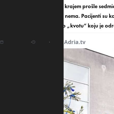
Onkološkim pacijentima je krajem prošle sedmice,
za onkologuju, jer terapije nema. Pacijenti su k
što je Klinički centar ispunio „kvotu“ koju je 
30.04.2025
05:36
Izvor:
Adria.tv