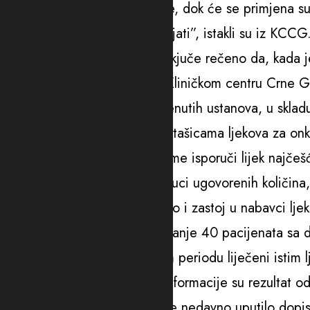
intravenske onkološke terapije, dok će se primjena su
potencijacija nesmetano odvijati”, istakli su iz KCCG
Pobjedi je iz Montefarma prekjuče rečeno da, kada je 
terapiju primaju u JZU, kao i Kliničkom centru Crne
potrebama i zahtjevima pomenutih ustanova, u sklad
Pobjeda je ranije pisala o nestašicama ljekova za on
nije u mogućnosti da na vrijeme isporuči lijek najče
nastaje trenutni zastoj u isporuci ugovorenih količina
Početkom mjeseca se dogodio i zastoj u nabavci ljeko
objavio portal Standard, najmanje 40 pacijenata sa 
terapiju iako su u prethodnom periodu liječeni istim 
Ovo i druge zabrinjavajuće informacije su rezultat odl
zdravstveno osiguranje koje je nedavno uputilo dopi