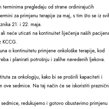
 terminima pregledaju od strane ordinirajućih
ermini za primjenu terapije za maj, s tim što se iz svi
znika 21. i 22. maja.
li neće uticati na kontinuitet liječenja naših pacijen
 iz KCCG.
una o kontinuitetu primjene onkološke terapije, kod
reba i planirati potrošnju i zalihe navedenih ljekova.
tuta za onkologiju, kako bi se proširili kapaciteti i
m ove sedmice. Na taj način će se iskoristiti prazničn
e sedmice, redukujemo i gotovo obustavimo primjenu