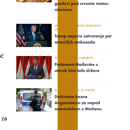
gradovi pod crvenim meteo-
alarmom
UPOZORENJA ZBOG KINESKOG
UTICAJA
m
Tramp najavio zatvaranje pet
američkih ambasada
ač
JOŠ SE NE ZNA MAĐAROV..
Parlament Mađarske u
a
utorak bira šefa države
SUD UTVRDIO DA JE NAPAD..
Doživotna kazna
Avganistancu za napad
automobilom u Minhenu
 za