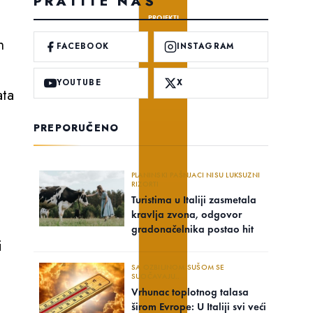
PRATITE NAS
PROJEKTI
h
FACEBOOK
INSTAGRAM
YOUTUBE
X
ata
PREPORUČENO
PLANINSKI PAŠNJACI NISU LUKSUZNI
RIZORTI
Turistima u Italiji zasmetala
kravlja zvona, odgovor
gradonačelnika postao hit
i
SA OZBILJNOM SUŠOM SE
SUOČAVAJU..
Vrhunac toplotnog talasa
širom Evrope: U Italiji svi veći