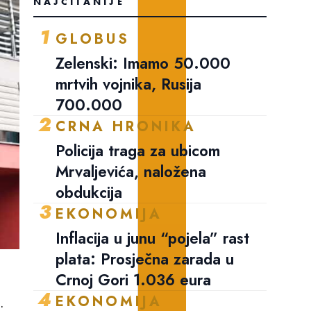
NAJČITANIJE
1
GLOBUS
Zelenski: Imamo 50.000
mrtvih vojnika, Rusija
700.000
2
CRNA HRONIKA
Policija traga za ubicom
Mrvaljevića, naložena
obdukcija
3
EKONOMIJA
Inflacija u junu “pojela” rast
plata: Prosječna zarada u
Crnoj Gori 1.036 eura
4
EKONOMIJA
.