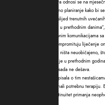
“Shodno tome, jedna od mjera odnosi se na mjesečnu
Takav pristup zahtijeva precizno planiranje kako bi se
sredstvima. Moguće je i da uslijed trenutnih uvećani
sredstava, a do čega je došlo u prethodnim danima”,
Ističu da su ipak, sinhronizovanim komunikacijama sa 
kratkotrajni i da za sada ne kompromituju liječenje o
Kazali su i da ne predstavljaju ništa neuobičajeno, š
Podsjetili su i na činjenicu da je u prethodnim godin
nekoliko mjeseci, te da se to sada ne dešava.
Pobjeda je prethodih godina pisala o tim nestašicama 
vraćani jer u Institutu nijesu imali potrebnu terapiju. B
su se bojali da ne ugroze kontinuitet primanja neoph
Pregledi redovni