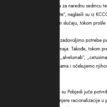
“Većina pacijenata je vraćena za narednu sedmcu te
ne kompromituje efikasnost iste”, naglasili su iz KCC
Pojasnili su da je u konkretnom slučaju, tokom prošle
svega „keytrude“.
“Sada ga imamo dovoljno da zadovoljimo potrebe pa
nastavak terapije za početak maja. Takođe, tokom pr
„bevacizumab“, „nivolumab“, „alvelumab“, „cetuximab“
sada pristigla u manjim količinama i očekujemo njih
Pobjedi iz KCCG.
Racionalizacija
Iz Kliničkog centra Crne Gore su Pobjedi juče potvrd
Minstarstvom finansija, uveo mjere racionalizacije u p