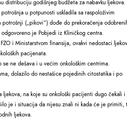
 distribuciju godišnjeg budžeta za nabavku ljekova.
 potrošnja u potpunosti uskladila sa raspoloživim
h potrošnji („pikovi“) dođe do prekoračenja odobreni
 odgovoreno je Pobjedi iz Kliničkog centra.
FZO i Ministarstvom finansija, ovakvi nedostaci ljeko
nkoloških pacijenata.
to se ne dešava i u većim onkološkim centrima.
ama, dolazilo do nestašice pojedinih citostatika i po
ljekova, na koje su onkološki pacijenti dugo čekali i 
ilo je i situacija da nijesu znali ni kada će je primiti, 
odnih ljekova.