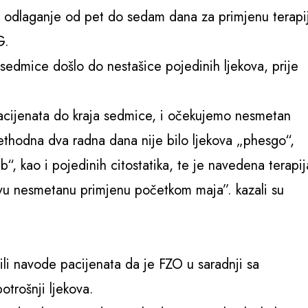
 odlaganje od pet do sedam dana za primjenu terapi
G.
 sedmice došlo do nestašice pojedinih ljekova, prije
cijenata do kraja sedmice, i očekujemo nesmetan
ethodna dva radna dana nije bilo ljekova „phesgo“,
, kao i pojedinih citostatika, te je navedena terapij
ovu nesmetanu primjenu početkom maja”. kazali su
ili navode pacijenata da je FZO u saradnji sa
otrošnji ljekova.