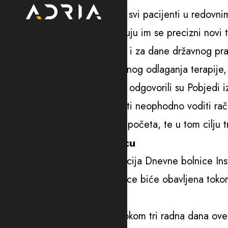
Iz KCCG je pojašnjeno da se svi pacijenti u redovnim
medikalnih onkologa i dodjeljuju im se precizni novi t
navedenih razloga planira rad i za dane državnog pra
“Ovo će dovesti do kratkotrajnog odlaganja terapije, a
koji su na sistemskoj terapiji”, odgovorili su Pobjedi
Naglasili su da je u budućnosti neophodno voditi rač
pacijenata kod kojih je ista započeta, te u tom cilju t
Obnavljaju Dnevnu bolnicu
Još ranije planirana rekonstrukcija Dnevne bolnice Insti
postavile nove terapijske stolice biće obavljena toko
dani.
“Zbog toga je planirano da tokom tri radna dana ov