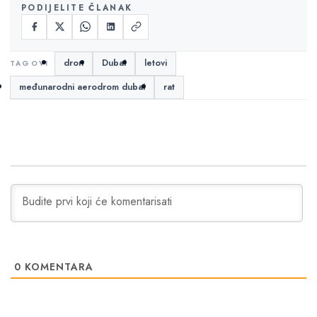
PODIJELITE ČLANAK
dron
Dubai
letovi
međunarodni aerodrom dubai
rat
0
KOMENTARA