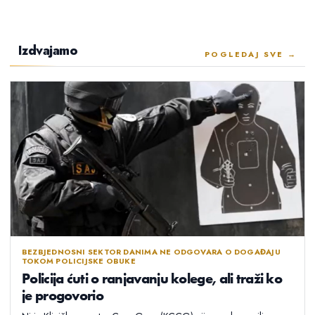
Izdvajamo
POGLEDAJ SVE →
BEZBJEDNOSNI SEKTOR DANIMA NE ODGOVARA O DOGAĐAJU
TOKOM POLICIJSKE OBUKE
Policija ćuti o ranjavanju kolege, ali traži ko
je progovorio