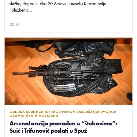
službe, dogodila oko 20 časova u naselju Kapino polje.
"Službenici...
20:37
ODLUKA SUDIJE ZA ISTRAGU NAKON SASLUŠANJA DVOJICE
OSUMNJIČENIH NOVLJANA
Arsenal oružja pronađen u “štekovima”:
Suić i Trifunović poslati u Spuž