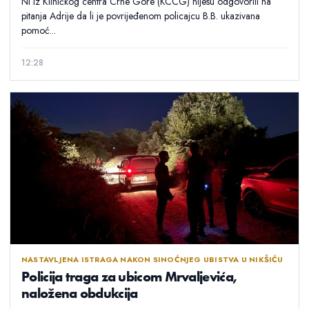
Ni iz Kliničkog centra Crne Gore (KCCG) nijesu odgovorili na
pitanja Adrije da li je povrijeđenom policajcu B.B. ukazivana
pomoć...
12:28
NASTAVLJENA ISTRAGA NAKON SINOĆNJEG UBISTVA U NIKŠIĆU
Policija traga za ubicom Mrvaljevića,
naložena obdukcija