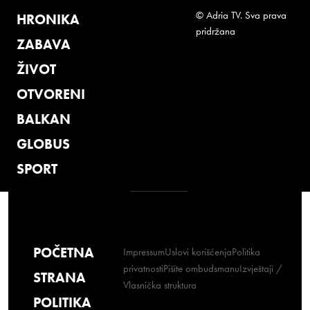
© Adria TV. Sva prava
HRONIKA
pridržana
ZABAVA
ŽIVOT
OTVORENI
BALKAN
GLOBUS
SPORT
POČETNA
Impressum
Uslovi korišćenja
Politika
privatnosti
Pišite ombudsmanu
Izvještaji /
STRANA
Vlasnička struktura
POLITIKA