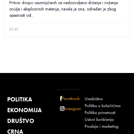
Pritvor dvojici osumnjičenih za nedozvoljeno držanje i nošenje
oružja i eksplozivnih materija, navela je ona, određen je zbog
opasnosti od...
21:41
POLITIKA
Facebook
Uredništvo
Politika o kolačićima
Instagram
EKONOMIJA
Politika privatnosti
Uslovi korišćenja
DRUŠTVO
Prodaja i marketing
CRNA