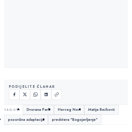
PODIJELITE ČLANAK
Dvorana Park
Herceg Novi
Matija Bećković
pozorišna adaptacija
predstava "Bogojavljenje"