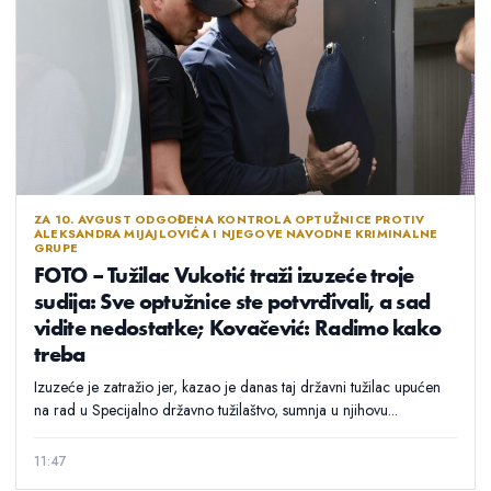
ZA 10. AVGUST ODGOĐENA KONTROLA OPTUŽNICE PROTIV
ALEKSANDRA MIJAJLOVIĆA I NJEGOVE NAVODNE KRIMINALNE
GRUPE
FOTO – Tužilac Vukotić traži izuzeće troje
sudija: Sve optužnice ste potvrđivali, a sad
vidite nedostatke; Kovačević: Radimo kako
treba
Izuzeće je zatražio jer, kazao je danas taj državni tužilac upućen
na rad u Specijalno državno tužilaštvo, sumnja u njihovu...
11:47