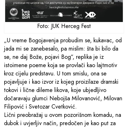
Foto: JUK Herceg Fest
„U vreme Bogojavenja probudim se, kukavac, od
jada mi se zanebesalo, pa mislim: šta bi bilo da
se, ne daj Bože, pojavi Bog“, replika je iz
istoimene poeme koja se provlači kao lajtmotiv
kroz cijelu predstavu. U tom smislu, ona se
pojavljuje i kao izvor iz kojeg proizilaze dramski
tokovi i lične dileme likova, koje ubjedljivo
dočaravaju glumci Nebojša Milovanović, Milovan
Filipović i Svetozar Cvetković.
Lični preobražaj u ovom pozorišnom komadu, na
dubok i uvjerljiv način, predočen je kao put za