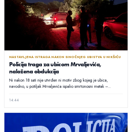
NASTAVLJENA ISTRAGA NAKON SINOĆNJEG UBISTVA U NIKŠIĆU
Policija traga za ubicom Mrvaljevića,
naložena obdukcija
Ni nakon 18 sati nije utvrđen ni motiv zbog kojeg je ubica,
navodno, u potiljak Mrvaljevića ispalio smrtonosni metak –...
14:44