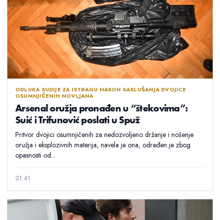
ODLUKA SUDIJE ZA ISTRAGU NAKON SASLUŠANJA DVOJICE
OSUMNJIČENIH NOVLJANA
Arsenal oružja pronađen u “štekovima”:
Suić i Trifunović poslati u Spuž
Pritvor dvojici osumnjičenih za nedozvoljeno držanje i nošenje
oružja i eksplozivnih materija, navela je ona, određen je zbog
opasnosti od...
21:41