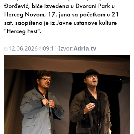
Đorđević, biće izvedena u Dvorani Park u
Herceg Novom, 17. juna sa početkom u 21
sat, saopšteno je iz Javne ustanove kulture
"Herceg Fest".
12.06.2026
09:11
Izvor:
Adria.tv