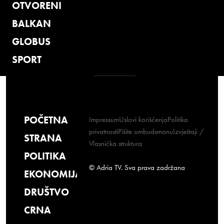
OTVORENI
BALKAN
GLOBUS
SPORT
POČETNA
Impressum
Uslovi korišćenja
Politika
privatnosti
Pišite ombudsmanu
Izvještaji /
STRANA
Vlasnička struktura
POLITIKA
© Adria TV. Sva prava zadržana
EKONOMIJA
DRUŠTVO
CRNA