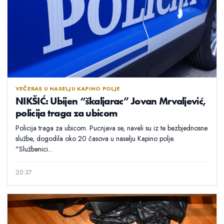
VEČERAS U NASELJU KAPINO POLJE
NIKŠIĆ: Ubijen “škaljarac” Jovan Mrvaljević,
policija traga za ubicom
Policija traga za ubicom. Pucnjava se, naveli su iz te bezbjednosne
službe, dogodila oko 20 časova u naselju Kapino polje.
"Službenici...
20:37