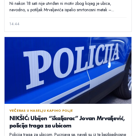
Ni nakon 18 sati nije utvrđen ni motiv zbog kojeg je ubica,
navodno, u potiljak Mrvaljevića ispalio smrtonosni metak –...
14:44
VEČERAS U NASELJU KAPINO POLJE
NIKŠIĆ: Ubijen “škaljarac” Jovan Mrvaljević,
policija traga za ubicom
Policija traga za ubicom. Pucnjava se, naveli su iz te bezbjednosne