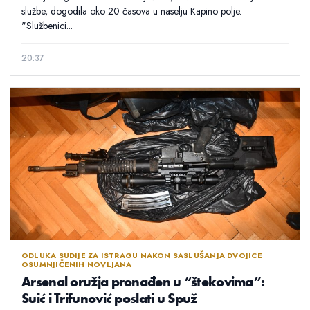
službe, dogodila oko 20 časova u naselju Kapino polje.
"Službenici...
20:37
ODLUKA SUDIJE ZA ISTRAGU NAKON SASLUŠANJA DVOJICE
OSUMNJIČENIH NOVLJANA
Arsenal oružja pronađen u “štekovima”:
Suić i Trifunović poslati u Spuž