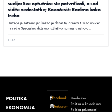
sudija: Sve optužnice ste potvrđivali, a sad
vidite nedostatke; Kovačević: Radimo kako
treba
Izuzeće je zatražio jer, kazao je danas taj državni tužilac upućen
na rad u Specijalno državno tužilaštvo, sumnja u njihovu...
11:47
POLITIKA
Facebook
Uredništvo
Politika o kolačićima
Instagram
EKONOMIJA
Politika privatnosti