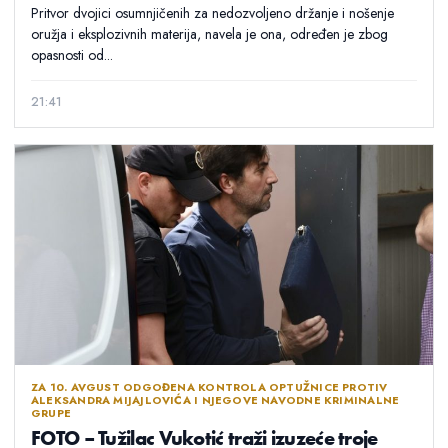
Pritvor dvojici osumnjičenih za nedozvoljeno držanje i nošenje
oružja i eksplozivnih materija, navela je ona, određen je zbog
opasnosti od...
21:41
ZA 10. AVGUST ODGOĐENA KONTROLA OPTUŽNICE PROTIV
ALEKSANDRA MIJAJLOVIĆA I NJEGOVE NAVODNE KRIMINALNE
GRUPE
FOTO – Tužilac Vukotić traži izuzeće troje