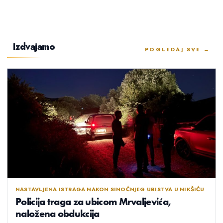
Izdvajamo
POGLEDAJ SVE →
NASTAVLJENA ISTRAGA NAKON SINOĆNJEG UBISTVA U NIKŠIĆU
Policija traga za ubicom Mrvaljevića,
naložena obdukcija