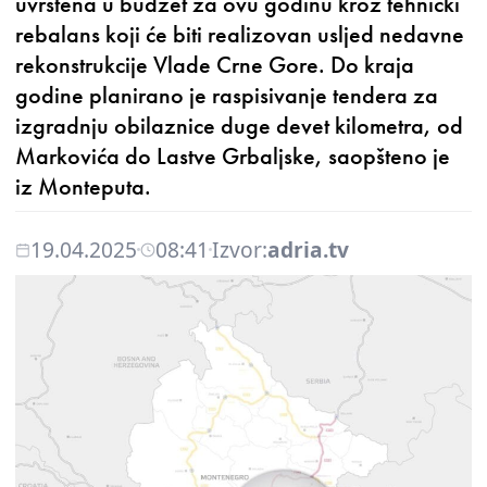
uvrštena u budžet za ovu godinu kroz tehnički
rebalans koji će biti realizovan usljed nedavne
rekonstrukcije Vlade Crne Gore. Do kraja
godine planirano je raspisivanje tendera za
izgradnju obilaznice duge devet kilometra, od
Markovića do Lastve Grbaljske, saopšteno je
iz Monteputa.
19.04.2025
08:41
Izvor:
adria.tv