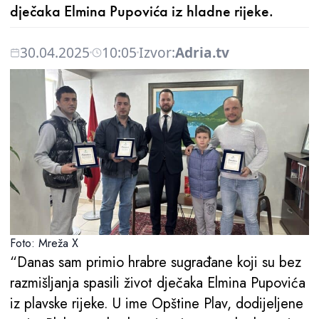
dječaka Elmina Pupovića iz hladne rijeke.
30.04.2025
10:05
Izvor:
Adria.tv
Foto: Mreža X
“Danas sam primio hrabre sugrađane koji su bez
razmišljanja spasili život dječaka Elmina Pupovića
iz plavske rijeke. U ime Opštine Plav, dodijeljene