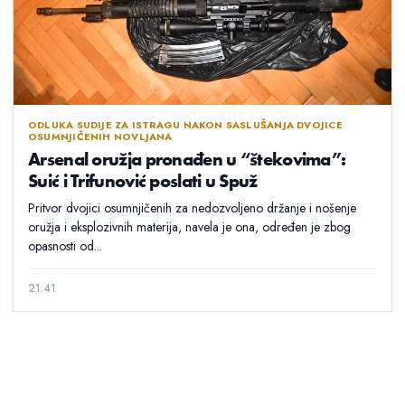
ODLUKA SUDIJE ZA ISTRAGU NAKON SASLUŠANJA DVOJICE
OSUMNJIČENIH NOVLJANA
Arsenal oružja pronađen u “štekovima”:
Suić i Trifunović poslati u Spuž
Pritvor dvojici osumnjičenih za nedozvoljeno držanje i nošenje
oružja i eksplozivnih materija, navela je ona, određen je zbog
opasnosti od...
21:41