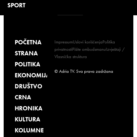
SPORT
POČETNA
Impressum
Uslovi korišćenja
Politika
privatnosti
Pišite ombudsmanu
Izvještaji /
STRANA
Vlasnička struktura
POLITIKA
© Adria TV. Sva prava zadržana
EKONOMIJA
DRUŠTVO
CRNA
HRONIKA
KULTURA
KOLUMNE