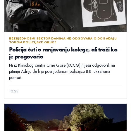
BEZBJEDNOSNI SEKTOR DANIMA NE ODGOVARA O DOGAĐAJU
TOKOM POLICIJSKE OBUKE
Policija ćuti o ranjavanju kolege, ali traži ko
je progovorio
Ni iz Kliničkog centra Crne Gore (KCCG) nijesu odgovorili na
pitanja Adrije da li je povrijeđenom policajcu B.B. ukazivana
pomoć...
12:28