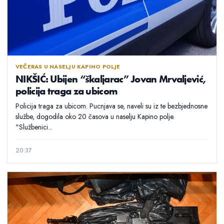
VEČERAS U NASELJU KAPINO POLJE
NIKŠIĆ: Ubijen “škaljarac” Jovan Mrvaljević,
policija traga za ubicom
Policija traga za ubicom. Pucnjava se, naveli su iz te bezbjednosne
službe, dogodila oko 20 časova u naselju Kapino polje.
"Službenici...
20:37