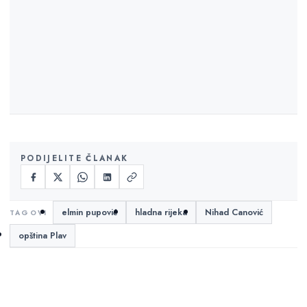
PODIJELITE ČLANAK
elmin pupović
hladna rijeka
Nihad Canović
opština Plav