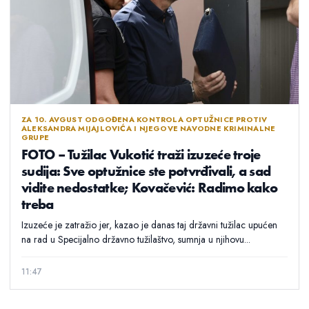
ZA 10. AVGUST ODGOĐENA KONTROLA OPTUŽNICE PROTIV
ALEKSANDRA MIJAJLOVIĆA I NJEGOVE NAVODNE KRIMINALNE
GRUPE
FOTO – Tužilac Vukotić traži izuzeće troje
sudija: Sve optužnice ste potvrđivali, a sad
vidite nedostatke; Kovačević: Radimo kako
treba
Izuzeće je zatražio jer, kazao je danas taj državni tužilac upućen
na rad u Specijalno državno tužilaštvo, sumnja u njihovu...
11:47