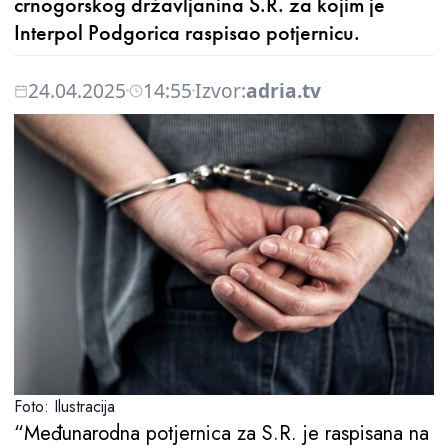
crnogorskog državljanina S.R. za kojim je
Interpol Podgorica raspisao potjernicu.
24.04.2025
14:55
Izvor:
adria.tv
Foto: Ilustracija
“Međunarodna potjernica za S.R. je raspisana na