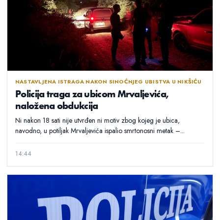
NASTAVLJENA ISTRAGA NAKON SINOĆNJEG UBISTVA U NIKŠIĆU
Policija traga za ubicom Mrvaljevića,
naložena obdukcija
Ni nakon 18 sati nije utvrđen ni motiv zbog kojeg je ubica,
navodno, u potiljak Mrvaljevića ispalio smrtonosni metak –...
14:44