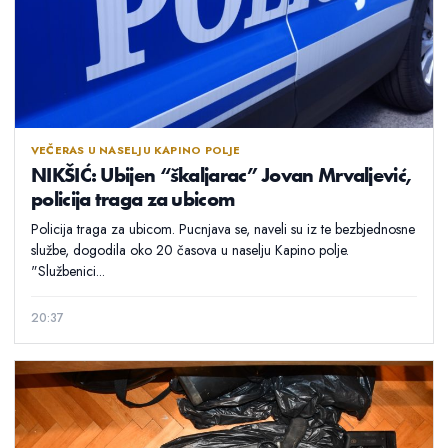
VEČERAS U NASELJU KAPINO POLJE
NIKŠIĆ: Ubijen “škaljarac” Jovan Mrvaljević,
policija traga za ubicom
Policija traga za ubicom. Pucnjava se, naveli su iz te bezbjednosne
službe, dogodila oko 20 časova u naselju Kapino polje.
"Službenici...
20:37