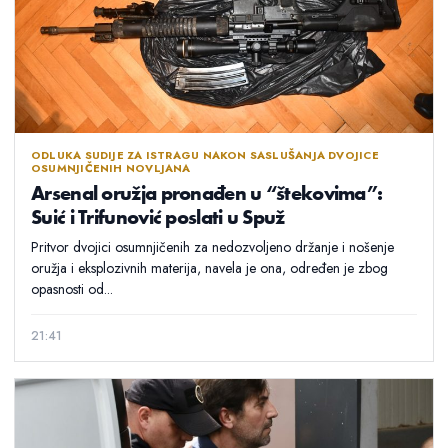
ODLUKA SUDIJE ZA ISTRAGU NAKON SASLUŠANJA DVOJICE
OSUMNJIČENIH NOVLJANA
Arsenal oružja pronađen u “štekovima”:
Suić i Trifunović poslati u Spuž
Pritvor dvojici osumnjičenih za nedozvoljeno držanje i nošenje
oružja i eksplozivnih materija, navela je ona, određen je zbog
opasnosti od...
21:41