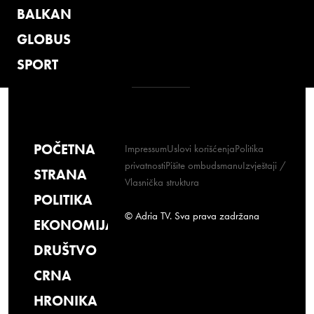
BALKAN
GLOBUS
SPORT
POČETNA
Impressum
Uslovi korišćenja
Politika
privatnosti
Pišite ombudsmanu
Izvještaji /
STRANA
Vlasnička struktura
POLITIKA
© Adria TV. Sva prava zadržana
EKONOMIJA
DRUŠTVO
CRNA
HRONIKA