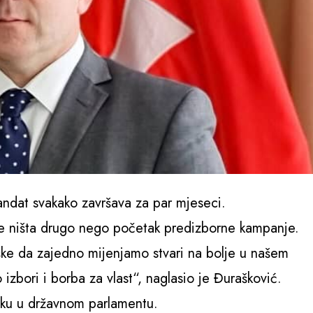
andat svakako završava za par mjeseci.
je ništa drugo nego početak predizborne kampanje.
ške da zajedno mijenjamo stvari na bolje u našem
 izbori i borba za vlast“, naglasio je Đurašković.
vku u državnom parlamentu.