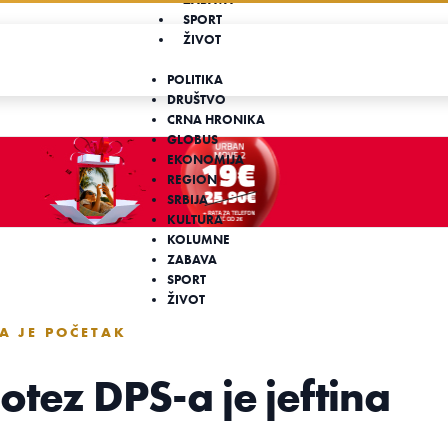
SPORT
ŽIVOT
POLITIKA
DRUŠTVO
CRNA HRONIKA
GLOBUS
EKONOMIJA
REGION
SRBIJA
KULTURA
KOLUMNE
ZABAVA
SPORT
ŽIVOT
A JE POČETAK
otez DPS-a je jeftina