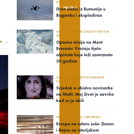
TOKOM LETA
PROJEKTI
Dron uletio iz Rumunije u
Bugarsku i eksplodirao
INDIJA TRAŽI SPECIJALIZOVANI TIM
ZA..
E →
Opasna misija na Mont
Everestu: Vraćaju tijelo
alpiniste koje leži zamrznuto
30 godina
SUĐENJE ZA UBISTVO KARUANE
GALICIJE
Svjedok o ubistvu novinarke
na Malti: Moj život je završio
kad su je ubili
TRPE ENERGETIKA I PRIVREDA
Evropa na udaru suše: Dunav
i Rajna na istorijskom