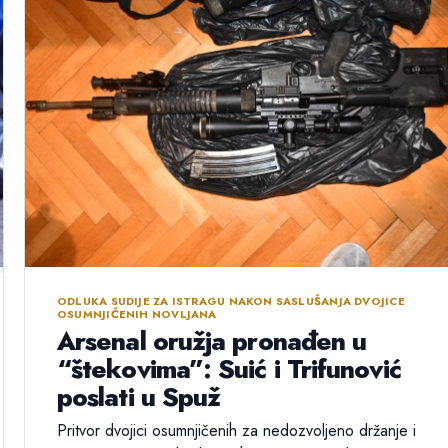
ODLUKA SUDIJE ZA ISTRAGU NAKON SASLUŠANJA DVOJICE
OSUMNJIČENIH NOVLJANA
Arsenal oružja pronađen u
“štekovima”: Suić i Trifunović
poslati u Spuž
Pritvor dvojici osumnjičenih za nedozvoljeno držanje i