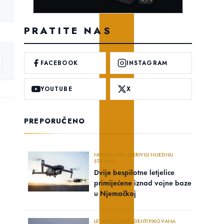
PRATITE NAS
FACEBOOK
INSTAGRAM
YOUTUBE
X
PREPORUČENO
NISU JAVNO OKRIVILI NIJEDNU
STRANU..
Dvije bespilotne letjelice
primijećene iznad vojne baze
u Njemačkoj
LETJELICA NIJE IDENTIFIKOVANA