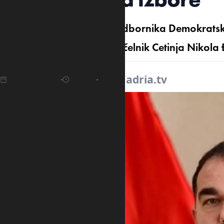
Današnje ostavke dijela odbornika Demokratske 
izbore, izjavio je gradonačelnik Cetinja Nikola
25.04.2025
09:09
Izvor:
adria.tv