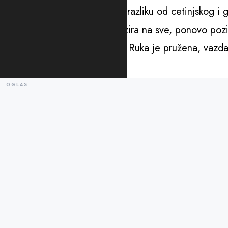
„Jer, državni parlament je, za razliku od cetinjskog 
pa i na Cetinju. Ipak, bez obzira na sve, ponovo poz
radio tokom cijelog mandata. Ruka je pružena, vazda 