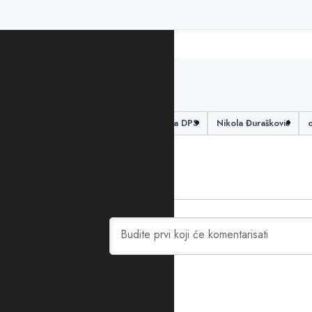
PODIJELITE ČLANAK
Demokratska partija socijalista DPS
Nikola Đurašković
0
KOMENTARA