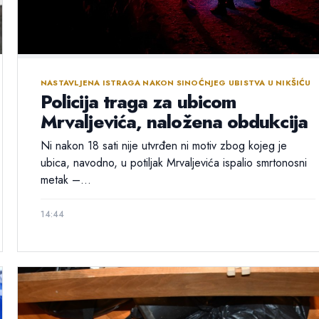
NASTAVLJENA ISTRAGA NAKON SINOĆNJEG UBISTVA U NIKŠIĆU
Policija traga za ubicom
Mrvaljevića, naložena obdukcija
Ni nakon 18 sati nije utvrđen ni motiv zbog kojeg je
ubica, navodno, u potiljak Mrvaljevića ispalio smrtonosni
metak –...
14:44