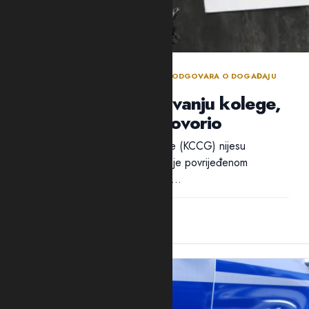
BEZBJEDNOSNI SEKTOR DANIMA NE ODGOVARA O DOGAĐAJU
TOKOM POLICIJSKE OBUKE
Policija ćuti o ranjavanju kolege,
ali traži ko je progovorio
Ni iz Kliničkog centra Crne Gore (KCCG) nijesu
odgovorili na pitanja Adrije da li je povrijeđenom
policajcu B.B. ukazivana pomoć...
12:28