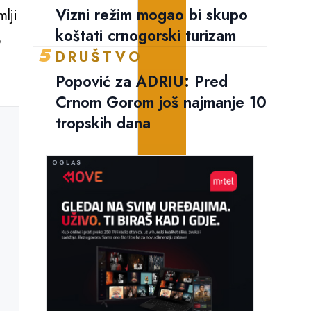
Vizni režim mogao bi skupo
lji
koštati crnogorski turizam
o
5
DRUŠTVO
Popović za ADRIU: Pred
Crnom Gorom još najmanje 10
tropskih dana