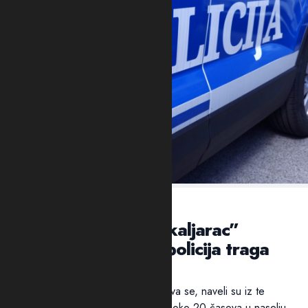
VEČERAS U NASELJU KAPINO POLJE
NIKŠIĆ: Ubijen “škaljarac”
Jovan Mrvaljević, policija traga
za ubicom
Policija traga za ubicom. Pucnjava se, naveli su iz te
bezbjednosne službe, dogodila oko 20 časova u naselju