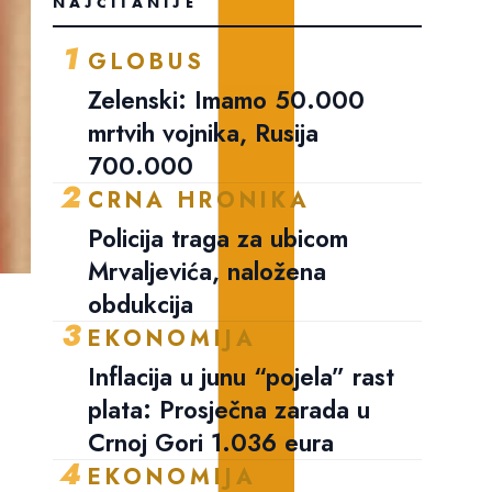
NAJČITANIJE
1
GLOBUS
Zelenski: Imamo 50.000
mrtvih vojnika, Rusija
700.000
2
CRNA HRONIKA
Policija traga za ubicom
Mrvaljevića, naložena
obdukcija
3
EKONOMIJA
Inflacija u junu “pojela” rast
plata: Prosječna zarada u
Crnoj Gori 1.036 eura
4
EKONOMIJA