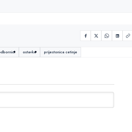
odbornici
ostavke
prijestonica cetinje