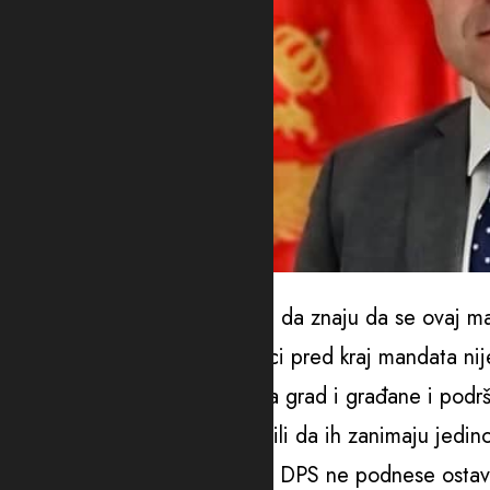
Đurašković
Kako je istakao, građani treba da znaju da se ovaj m
„Dakle, ostavka na par mjeseci pred kraj mandata ni
Umjesto zajedništva, borbe za grad i građane i podr
Cetinju, još jednom su potvrdili da ih zanimaju jedino
Čudno je, smatra on, da cijeli DPS ne podnese osta