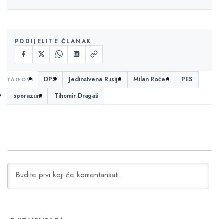
PODIJELITE ČLANAK
DPS
Jedinstvena Rusija
Milan Roćen
PES
sporazum
Tihomir Dragaš