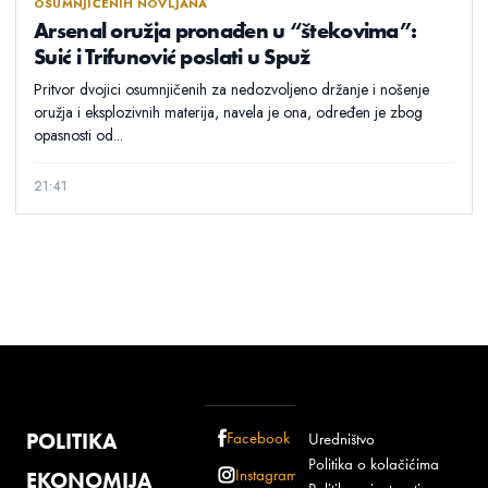
OSUMNJIČENIH NOVLJANA
Arsenal oružja pronađen u “štekovima”:
Suić i Trifunović poslati u Spuž
Pritvor dvojici osumnjičenih za nedozvoljeno držanje i nošenje
oružja i eksplozivnih materija, navela je ona, određen je zbog
opasnosti od...
21:41
POLITIKA
Facebook
Uredništvo
Politika o kolačićima
Instagram
EKONOMIJA