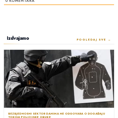
0
KOMENTARA
Izdvajamo
POGLEDAJ SVE →
BEZBJEDNOSNI SEKTOR DANIMA NE ODGOVARA O DOGAĐAJU
TOKOM POLICIJSKE OBUKE