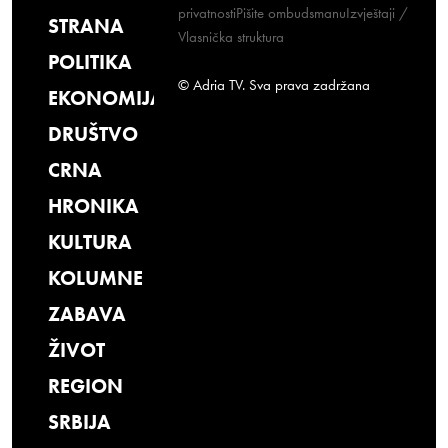
privatnosti
Pišite ombudsmanu
Izvještaji /
STRANA
Vlasnička struktura
POLITIKA
© Adria TV. Sva prava zadržana
EKONOMIJA
DRUŠTVO
CRNA
HRONIKA
KULTURA
KOLUMNE
ZABAVA
ŽIVOT
REGION
SRBIJA