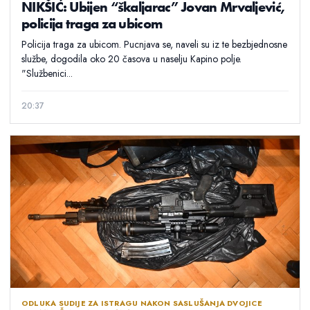
NIKŠIĆ: Ubijen “škaljarac” Jovan Mrvaljević,
policija traga za ubicom
Policija traga za ubicom. Pucnjava se, naveli su iz te bezbjednosne
službe, dogodila oko 20 časova u naselju Kapino polje.
"Službenici...
20:37
ODLUKA SUDIJE ZA ISTRAGU NAKON SASLUŠANJA DVOJICE