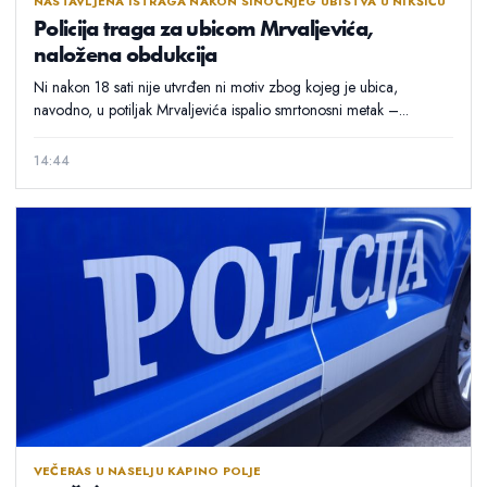
NASTAVLJENA ISTRAGA NAKON SINOĆNJEG UBISTVA U NIKŠIĆU
Policija traga za ubicom Mrvaljevića,
naložena obdukcija
Ni nakon 18 sati nije utvrđen ni motiv zbog kojeg je ubica,
navodno, u potiljak Mrvaljevića ispalio smrtonosni metak –...
14:44
VEČERAS U NASELJU KAPINO POLJE