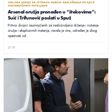
ODLUKA SUDIJE ZA ISTRAGU NAKON SASLUŠANJA DVOJICE
OSUMNJIČENIH NOVLJANA
Arsenal oružja pronađen u “štekovima”:
Suić i Trifunović poslati u Spuž
Pritvor dvojici osumnjičenih za nedozvoljeno držanje i nošenje
oružja i eksplozivnih materija, navela je ona, određen je zbog
opasnosti od...
21:41