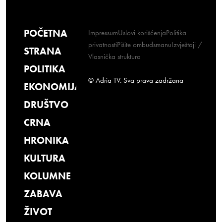
POČETNA
Impressum
Uslovi korišćenja
Politika
privatnosti
Pišite ombudsmanu
Izvještaji /
STRANA
Vlasnička struktura
POLITIKA
© Adria TV. Sva prava zadržana
EKONOMIJA
DRUŠTVO
CRNA
HRONIKA
KULTURA
KOLUMNE
ZABAVA
ŽIVOT