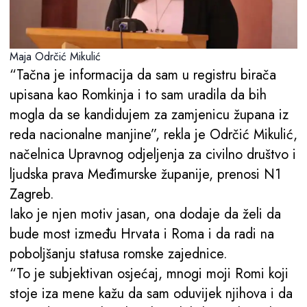
Maja Odrčić Mikulić
“Tačna je informacija da sam u registru birača
upisana kao Romkinja i to sam uradila da bih
mogla da se kandidujem za zamjenicu župana iz
reda nacionalne manjine”, rekla je Odrčić Mikulić,
načelnica Upravnog odjeljenja za civilno društvo i
ljudska prava Međimurske županije, prenosi N1
Zagreb.
Iako je njen motiv jasan, ona dodaje da želi da
bude most između Hrvata i Roma i da radi na
poboljšanju statusa romske zajednice.
“To je subjektivan osjećaj, mnogi moji Romi koji
stoje iza mene kažu da sam oduvijek njihova i da