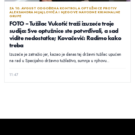
ZA 10. AVGUST ODGOĐENA KONTROLA OPTUŽNICE PROTIV
ALEKSANDRA MIJAJLOVIĆA I NJEGOVE NAVODNE KRIMINALNE
GRUPE
FOTO – Tužilac Vukotić traži izuzeće troje
sudija: Sve optužnice ste potvrđivali, a sad
vidite nedostatke; Kovačević: Radimo kako
treba
Izuzeće je zatražio jer, kazao je danas taj državni tužilac upućen
na rad u Specijalno državno tužilaštvo, sumnja u njihovu...
11:47