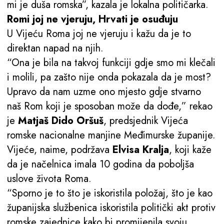
mi je duša romska”, kazala je lokalna političarka.
Romi joj ne vjeruju, Hrvati je osuđuju
U Vijeću Roma joj ne vjeruju i kažu da je to
direktan napad na njih.
“Ona je bila na takvoj funkciji gdje smo mi klečali
i molili, pa zašto nije onda pokazala da je most?
Upravo da nam uzme ono mjesto gdje stvarno
naš Rom koji je sposoban može da dođe,” rekao
je
Matjaš Dido Oršuš
, predsjednik Vijeća
romske nacionalne manjine Međimurske županije.
Vijeće, naime, podržava
Elvisa Kralja
, koji kaže
da je načelnica imala 10 godina da poboljša
uslove života Roma.
“Sporno je to što je iskoristila položaj, što je kao
županijska službenica iskoristila politički akt protiv
romske zajednice kako bi promijenila svoju