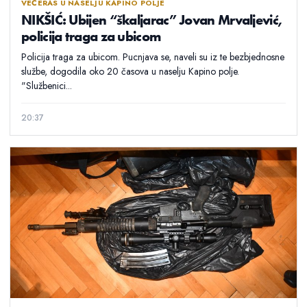
VEČERAS U NASELJU KAPINO POLJE
NIKŠIĆ: Ubijen “škaljarac” Jovan Mrvaljević,
policija traga za ubicom
Policija traga za ubicom. Pucnjava se, naveli su iz te bezbjednosne
službe, dogodila oko 20 časova u naselju Kapino polje.
"Službenici...
20:37