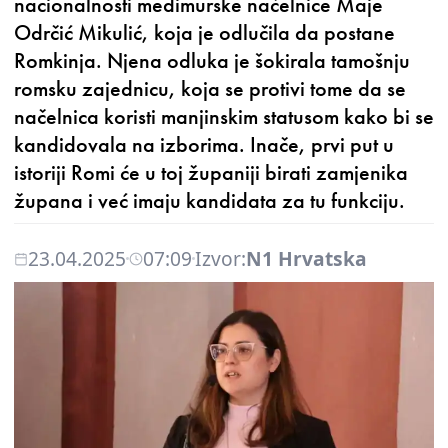
nacionalnosti međimurske načelnice Maje
Odrčić Mikulić, koja je odlučila da postane
Romkinja. Njena odluka je šokirala tamošnju
romsku zajednicu, koja se protivi tome da se
načelnica koristi manjinskim statusom kako bi se
kandidovala na izborima. Inače, prvi put u
istoriji Romi će u toj županiji birati zamjenika
župana i već imaju kandidata za tu funkciju.
23.04.2025
07:09
Izvor:
N1 Hrvatska