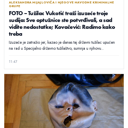
ALEKSANDRA MIJAJLOVIĆA I NJEGOVE NAVODNE KRIMINALNE
GRUPE
FOTO – Tužilac Vukotić traži izuzeće troje
sudija: Sve optužnice ste potvrđivali, a sad
vidite nedostatke; Kovačević: Radimo kako
treba
Izuzeće je zatražio jer, kazao je danas taj državni tužilac upućen
na rad u Specijalno državno tužilaštvo, sumnja u njihovu...
11:47