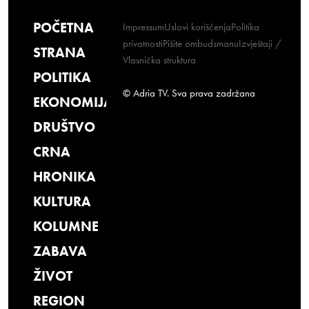
POČETNA
Impressum
Uslovi korišćenja
Politika
privatnosti
Pišite ombudsmanu
Izvještaji /
STRANA
Vlasnička struktura
POLITIKA
© Adria TV. Sva prava zadržana
EKONOMIJA
DRUŠTVO
CRNA
HRONIKA
KULTURA
KOLUMNE
ZABAVA
ŽIVOT
REGION