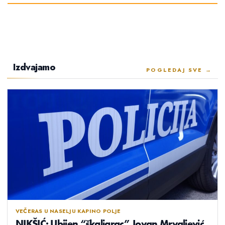
Izdvajamo
POGLEDAJ SVE →
VEČERAS U NASELJU KAPINO POLJE
NIKŠIĆ: Ubijen “škaljarac” Jovan Mrvaljević,