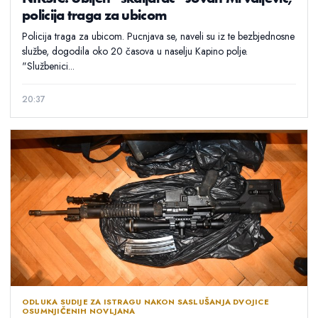
policija traga za ubicom
Policija traga za ubicom. Pucnjava se, naveli su iz te bezbjednosne
službe, dogodila oko 20 časova u naselju Kapino polje.
"Službenici...
20:37
ODLUKA SUDIJE ZA ISTRAGU NAKON SASLUŠANJA DVOJICE
OSUMNJIČENIH NOVLJANA