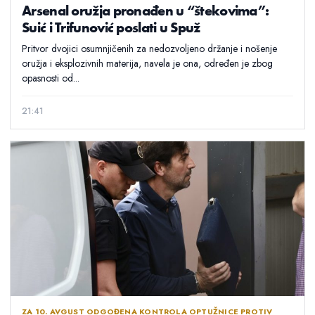
Arsenal oružja pronađen u “štekovima”:
Suić i Trifunović poslati u Spuž
Pritvor dvojici osumnjičenih za nedozvoljeno držanje i nošenje
oružja i eksplozivnih materija, navela je ona, određen je zbog
opasnosti od...
21:41
ZA 10. AVGUST ODGOĐENA KONTROLA OPTUŽNICE PROTIV