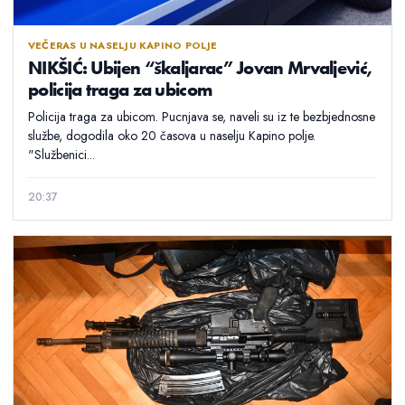
VEČERAS U NASELJU KAPINO POLJE
NIKŠIĆ: Ubijen “škaljarac” Jovan Mrvaljević,
policija traga za ubicom
Policija traga za ubicom. Pucnjava se, naveli su iz te bezbjednosne
službe, dogodila oko 20 časova u naselju Kapino polje.
"Službenici...
20:37