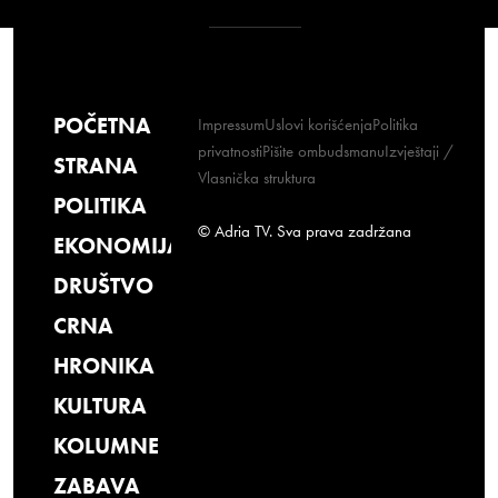
POČETNA
Impressum
Uslovi korišćenja
Politika
privatnosti
Pišite ombudsmanu
Izvještaji /
STRANA
Vlasnička struktura
POLITIKA
© Adria TV. Sva prava zadržana
EKONOMIJA
DRUŠTVO
CRNA
HRONIKA
KULTURA
KOLUMNE
ZABAVA