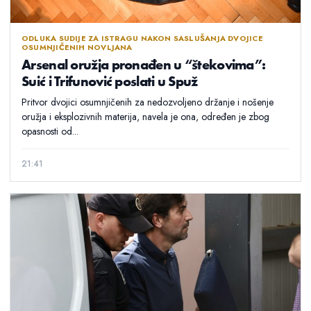
ODLUKA SUDIJE ZA ISTRAGU NAKON SASLUŠANJA DVOJICE
OSUMNJIČENIH NOVLJANA
Arsenal oružja pronađen u “štekovima”:
Suić i Trifunović poslati u Spuž
Pritvor dvojici osumnjičenih za nedozvoljeno držanje i nošenje
oružja i eksplozivnih materija, navela je ona, određen je zbog
opasnosti od...
21:41