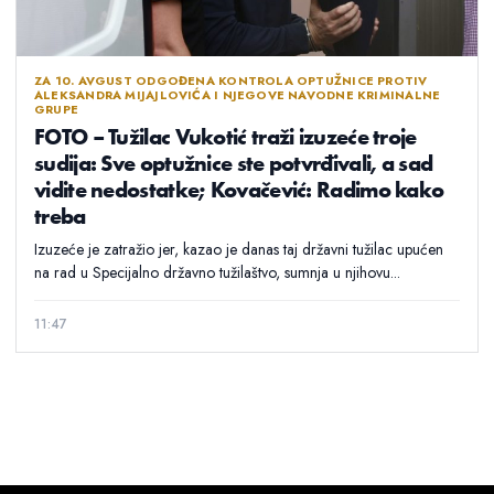
ZA 10. AVGUST ODGOĐENA KONTROLA OPTUŽNICE PROTIV
ALEKSANDRA MIJAJLOVIĆA I NJEGOVE NAVODNE KRIMINALNE
GRUPE
FOTO – Tužilac Vukotić traži izuzeće troje
sudija: Sve optužnice ste potvrđivali, a sad
vidite nedostatke; Kovačević: Radimo kako
treba
Izuzeće je zatražio jer, kazao je danas taj državni tužilac upućen
na rad u Specijalno državno tužilaštvo, sumnja u njihovu...
11:47