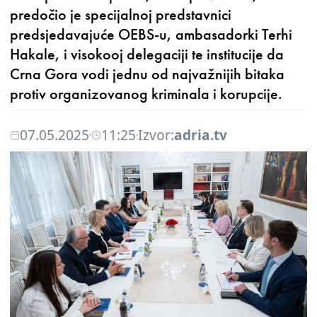
predočio je specijalnoj predstavnici
predsjedavajuće OEBS-u, ambasadorki Terhi
Hakale, i visokooj delegaciji te institucije da
Crna Gora vodi jednu od najvažnijih bitaka
protiv organizovanog kriminala i korupcije.
07.05.2025
11:25
Izvor:
adria.tv