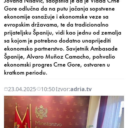
Jovana Nišavić, saopštila je da je Vlada Crne
Gore odlučna da na putu jačanja sopstvene
ekonomije osnažuje i ekonomske veze sa
evropskim državama, te da tradicionalno
prijateljsku Španiju, vidi kao jednu od zemalja
sa kojom je potrebno dodatno unaprijediti
ekonomsko partnerstvo. Savjetnik Ambasade
Španije, Alvaro Muñoz Camacho, pohvalio
ekonomski progres Crne Gore, ostvaren u
kratkom periodu.
23.04.2025
10:50
Izvor:
adria.tv