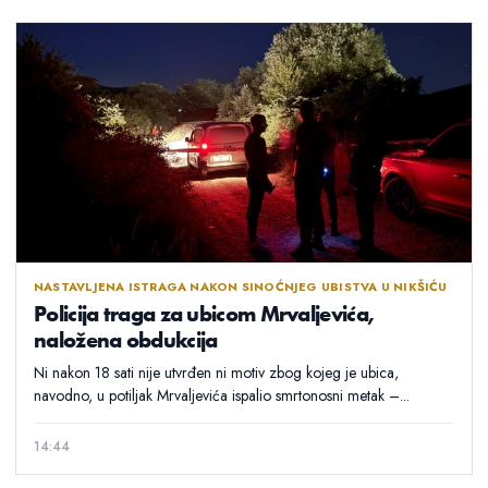
NASTAVLJENA ISTRAGA NAKON SINOĆNJEG UBISTVA U NIKŠIĆU
Policija traga za ubicom Mrvaljevića,
naložena obdukcija
Ni nakon 18 sati nije utvrđen ni motiv zbog kojeg je ubica,
navodno, u potiljak Mrvaljevića ispalio smrtonosni metak –...
14:44