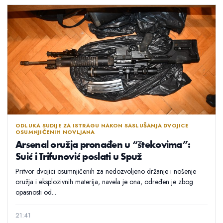
ODLUKA SUDIJE ZA ISTRAGU NAKON SASLUŠANJA DVOJICE
OSUMNJIČENIH NOVLJANA
Arsenal oružja pronađen u “štekovima”:
Suić i Trifunović poslati u Spuž
Pritvor dvojici osumnjičenih za nedozvoljeno držanje i nošenje
oružja i eksplozivnih materija, navela je ona, određen je zbog
opasnosti od...
21:41