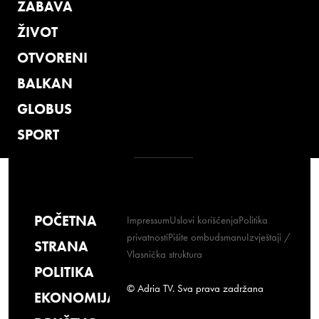
ZABAVA
ŽIVOT
OTVORENI
BALKAN
GLOBUS
SPORT
POČETNA
Impressum
Uslovi korišćenja
Politika
privatnosti
Pišite ombudsmanu
Izvještaji /
STRANA
Vlasnička struktura
POLITIKA
© Adria TV. Sva prava zadržana
EKONOMIJA