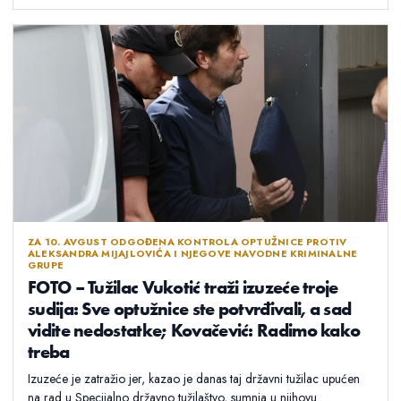
ZA 10. AVGUST ODGOĐENA KONTROLA OPTUŽNICE PROTIV
ALEKSANDRA MIJAJLOVIĆA I NJEGOVE NAVODNE KRIMINALNE
GRUPE
FOTO – Tužilac Vukotić traži izuzeće troje
sudija: Sve optužnice ste potvrđivali, a sad
vidite nedostatke; Kovačević: Radimo kako
treba
Izuzeće je zatražio jer, kazao je danas taj državni tužilac upućen
na rad u Specijalno državno tužilaštvo, sumnja u njihovu...