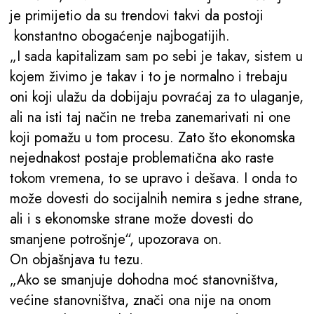
je primijetio da su trendovi takvi da postoji
konstantno obogaćenje najbogatijih.
„I sada kapitalizam sam po sebi je takav, sistem u
kojem živimo je takav i to je normalno i trebaju
oni koji ulažu da dobijaju povraćaj za to ulaganje,
ali na isti taj način ne treba zanemarivati ni one
koji pomažu u tom procesu. Zato što ekonomska
nejednakost postaje problematična ako raste
tokom vremena, to se upravo i dešava. I onda to
može dovesti do socijalnih nemira s jedne strane,
ali i s ekonomske strane može dovesti do
smanjene potrošnje“, upozorava on.
On objašnjava tu tezu.
„Ako se smanjuje dohodna moć stanovništva,
većine stanovništva, znači ona nije na onom