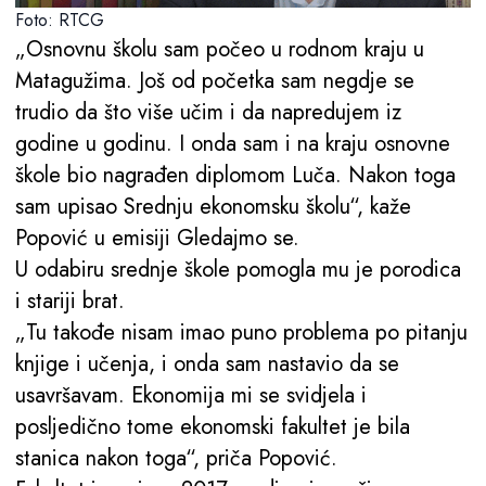
Foto: RTCG
„Osnovnu školu sam počeo u rodnom kraju u
Matagužima. Još od početka sam negdje se
trudio da što više učim i da napredujem iz
godine u godinu. I onda sam i na kraju osnovne
škole bio nagrađen diplomom Luča. Nakon toga
sam upisao Srednju ekonomsku školu“, kaže
Popović u emisiji Gledajmo se.
U odabiru srednje škole pomogla mu je porodica
i stariji brat.
„Tu takođe nisam imao puno problema po pitanju
knjige i učenja, i onda sam nastavio da se
usavršavam. Ekonomija mi se svidjela i
posljedično tome ekonomski fakultet je bila
stanica nakon toga“, priča Popović.