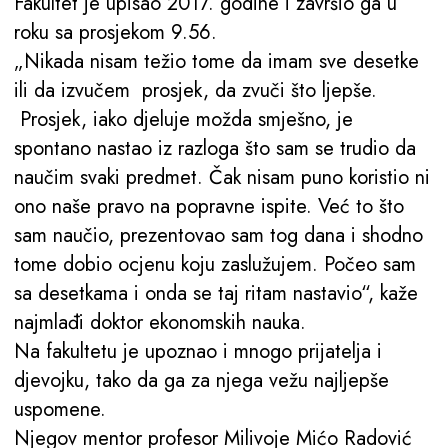
Fakultet je upisao 2017. godine i završio ga u
roku sa prosjekom 9.56.
„Nikada nisam težio tome da imam sve desetke
ili da izvučem prosjek, da zvuči što ljepše.
Prosjek, iako djeluje možda smješno, je
spontano nastao iz razloga što sam se trudio da
naučim svaki predmet. Čak nisam puno koristio ni
ono naše pravo na popravne ispite. Već to što
sam naučio, prezentovao sam tog dana i shodno
tome dobio ocjenu koju zaslužujem. Počeo sam
sa desetkama i onda se taj ritam nastavio“, kaže
najmlađi doktor ekonomskih nauka.
Na fakultetu je upoznao i mnogo prijatelja i
djevojku, tako da ga za njega vežu najljepše
uspomene.
Njegov mentor profesor Milivoje Mićo Radović