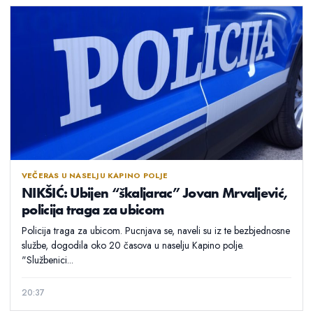
VEČERAS U NASELJU KAPINO POLJE
NIKŠIĆ: Ubijen “škaljarac” Jovan Mrvaljević,
policija traga za ubicom
Policija traga za ubicom. Pucnjava se, naveli su iz te bezbjednosne
službe, dogodila oko 20 časova u naselju Kapino polje.
"Službenici...
20:37