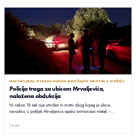
NASTAVLJENA ISTRAGA NAKON SINOĆNJEG UBISTVA U NIKŠIĆU
Policija traga za ubicom Mrvaljevića,
naložena obdukcija
Ni nakon 18 sati nije utvrđen ni motiv zbog kojeg je ubica,
navodno, u potiljak Mrvaljevića ispalio smrtonosni metak –...
14:44