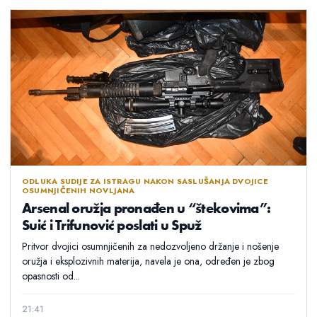
ODLUKA SUDIJE ZA ISTRAGU NAKON SASLUŠANJA DVOJICE
OSUMNJIČENIH NOVLJANA
Arsenal oružja pronađen u “štekovima”:
Suić i Trifunović poslati u Spuž
Pritvor dvojici osumnjičenih za nedozvoljeno držanje i nošenje
oružja i eksplozivnih materija, navela je ona, određen je zbog
opasnosti od...
21:41