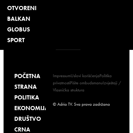
OTVORENI
BALKAN
GLOBUS
SPORT
POČETNA
Impressum
Uslovi korišćenja
Politika
privatnosti
Pišite ombudsmanu
Izvještaji /
STRANA
Vlasnička struktura
POLITIKA
© Adria TV. Sva prava zadržana
EKONOMIJA
DRUŠTVO
CRNA