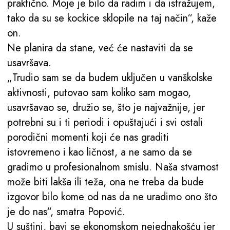
praktično. Moje je bilo da radim i da istražujem,
tako da su se kockice sklopile na taj način“, kaže
on.
Ne planira da stane, već će nastaviti da se
usavršava.
„Trudio sam se da budem uključen u vanškolske
aktivnosti, putovao sam koliko sam mogao,
usavršavao se, družio se, što je najvažnije, jer
potrebni su i ti periodi i opuštajući i svi ostali
porodični momenti koji će nas graditi
istovremeno i kao ličnost, a ne samo da se
gradimo u profesionalnom smislu. Naša stvarnost
može biti lakša ili teža, ona ne treba da bude
izgovor bilo kome od nas da ne uradimo ono što
je do nas“, smatra Popović.
U suštini, bavi se ekonomskom nejednakošću jer