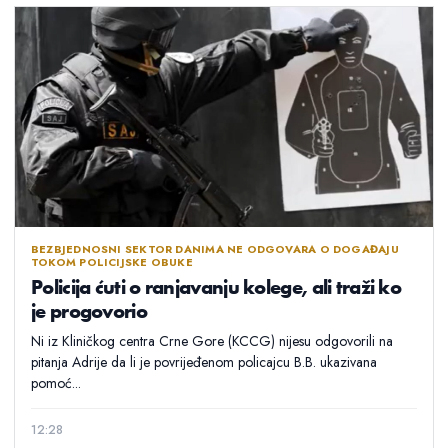
BEZBJEDNOSNI SEKTOR DANIMA NE ODGOVARA O DOGAĐAJU
TOKOM POLICIJSKE OBUKE
Policija ćuti o ranjavanju kolege, ali traži ko
je progovorio
Ni iz Kliničkog centra Crne Gore (KCCG) nijesu odgovorili na
pitanja Adrije da li je povrijeđenom policajcu B.B. ukazivana
pomoć...
12:28