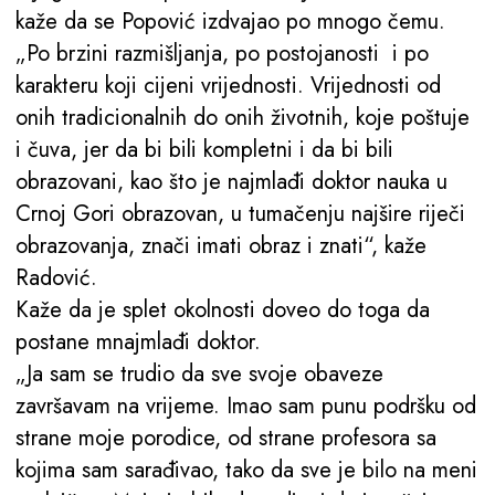
kaže da se Popović izdvajao po mnogo čemu.
„Po brzini razmišljanja, po postojanosti i po
karakteru koji cijeni vrijednosti. Vrijednosti od
onih tradicionalnih do onih životnih, koje poštuje
i čuva, jer da bi bili kompletni i da bi bili
obrazovani, kao što je najmlađi doktor nauka u
Crnoj Gori obrazovan, u tumačenju najšire riječi
obrazovanja, znači imati obraz i znati“, kaže
Radović.
Kaže da je splet okolnosti doveo do toga da
postane mnajmlađi doktor.
„Ja sam se trudio da sve svoje obaveze
završavam na vrijeme. Imao sam punu podršku od
strane moje porodice, od strane profesora sa
kojima sam sarađivao, tako da sve je bilo na meni