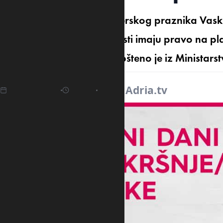
Povodom predstojećeg vjerskog praznika Vaskr
rimokatoličke vjeroispovjesti imaju pravo na pla
ponedjeljak 21. april, saopšteno je iz Ministars
15.04.2025
11:14
Izvor:
Adria.tv