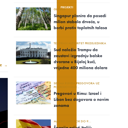
PROJEKTI
GLOBUS
Singapur planira da posadi
milion stabala drveća, u
borbi protiv toplotnih talasa
TESTIRAN AUTORITET PREDSJEDNIKA
Sud naložio Trampu da
zaustavi izgradnju balske
dvorane u Bijeloj kući,
E →
vrijedne 400 miliona dolara
SEDMA RUNDA PREGOVORA UZ
POSREDOVANJE..
Pregovori u Rimu: Izrael i
Liban bez dogovora o novim
zonama
MADRID DAO ROK DO 9...
Španija prijeti Italiji: