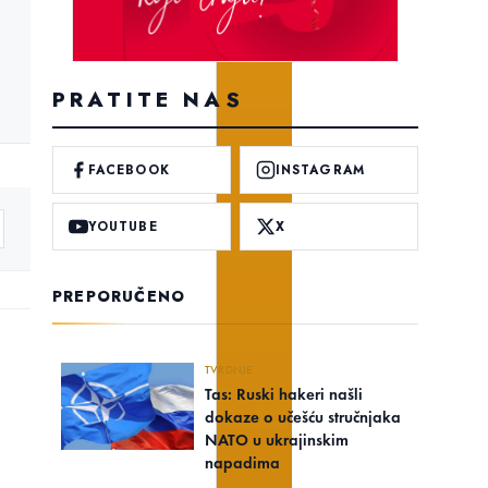
PRATITE NAS
FACEBOOK
INSTAGRAM
YOUTUBE
X
PREPORUČENO
TVRDNJE
Tas: Ruski hakeri našli
dokaze o učešću stručnjaka
NATO u ukrajinskim
napadima