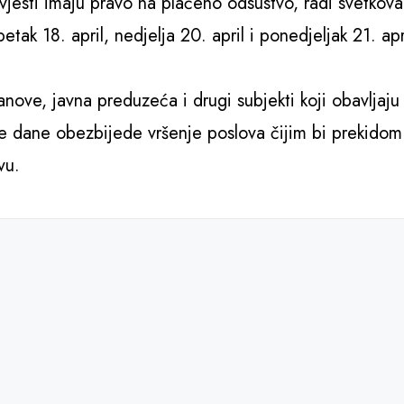
ovjesti imaju pravo na plaćeno odsustvo, radi svetkova
petak 18. april, nedjelja 20. april i ponedjeljak 21. apr
nove, javna preduzeća i drugi subjekti koji obavljaju
ne dane obezbijede vršenje poslova čijim bi prekidom
vu.