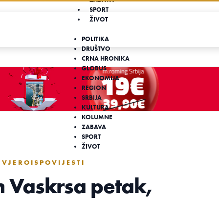
SPORT
ŽIVOT
POLITIKA
DRUŠTVO
CRNA HRONIKA
GLOBUS
EKONOMIJA
REGION
SRBIJA
KULTURA
KOLUMNE
ZABAVA
SPORT
ŽIVOT
VJEROISPOVIJESTI
 Vaskrsa petak,