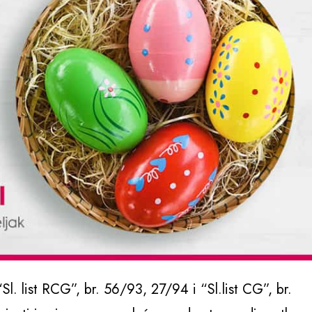
l. list RCG”, br. 56/93, 27/94 i “Sl.list CG”, br.