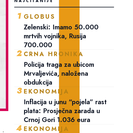
NAJČITANIJE
1
GLOBUS
Zelenski: Imamo 50.000
mrtvih vojnika, Rusija
700.000
2
CRNA HRONIKA
Policija traga za ubicom
Mrvaljevića, naložena
obdukcija
3
EKONOMIJA
Inflacija u junu “pojela” rast
plata: Prosječna zarada u
Crnoj Gori 1.036 eura
4
EKONOMIJA