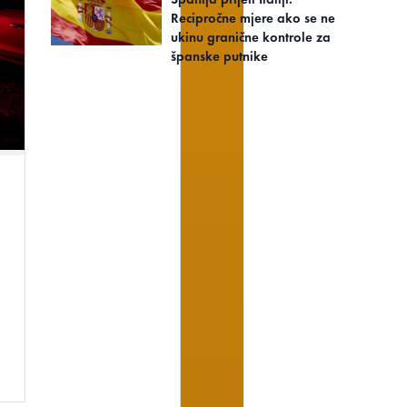
Recipročne mjere ako se ne
ukinu granične kontrole za
španske putnike