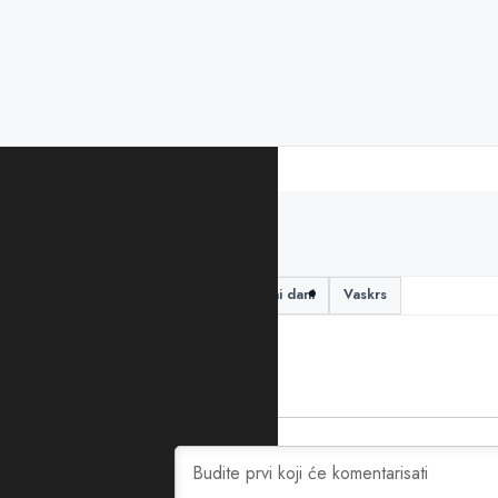
PODIJELITE ČLANAK
Ministarstvo rada
slobodni dani
Vaskrs