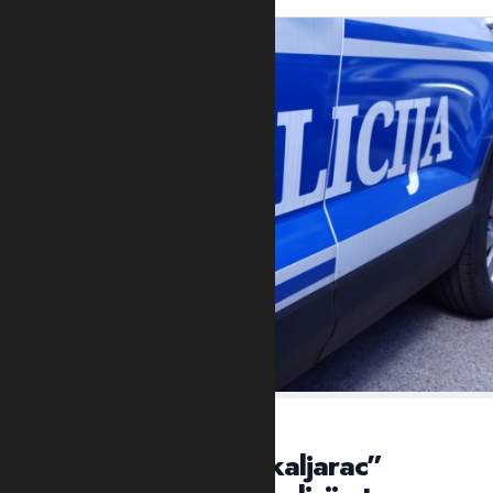
VEČERAS U NASELJU KAPINO POLJE
NIKŠIĆ: Ubijen “škaljarac”