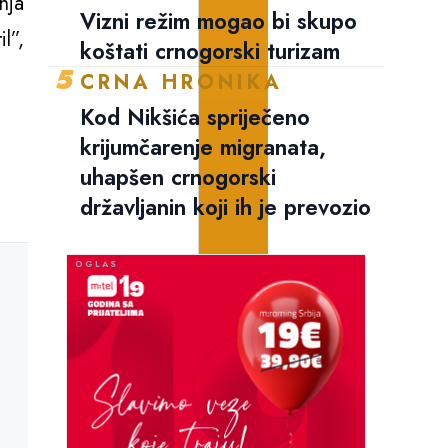
nja
Vizni režim mogao bi skupo
il”,
koštati crnogorski turizam
5
CRNA HRONIKA
Kod Nikšića spriječeno
krijumčarenje migranata,
uhapšen crnogorski
državljanin koji ih je prevozio