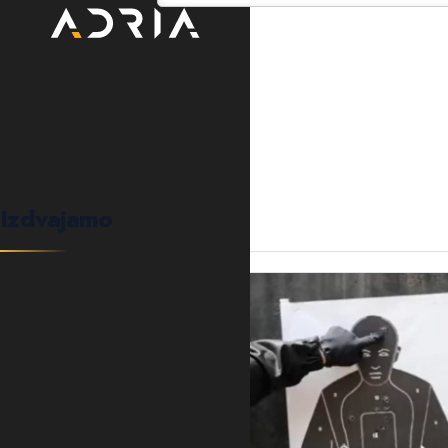
0
KOMENTARA
Izdvajamo