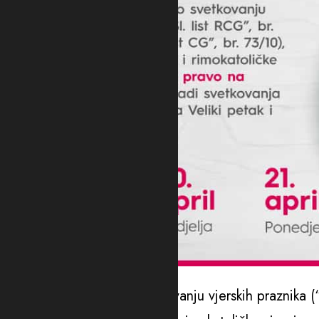
foto: Ministarstvo
“Na osnovu Zakona o svetkovanju vjerskih praznika (“S