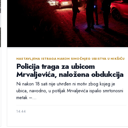
NASTAVLJENA ISTRAGA NAKON SINOĆNJEG UBISTVA U NIKŠIĆU
Policija traga za ubicom
Mrvaljevića, naložena obdukcija
Ni nakon 18 sati nije utvrđen ni motiv zbog kojeg je
ubica, navodno, u potiljak Mrvaljevića ispalio smrtonosni
metak –...
14:44