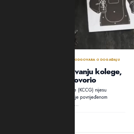
BEZBJEDNOSNI SEKTOR DANIMA NE ODGOVARA O DOGAĐAJU
TOKOM POLICIJSKE OBUKE
Policija ćuti o ranjavanju kolege,
ali traži ko je progovorio
Ni iz Kliničkog centra Crne Gore (KCCG) nijesu
odgovorili na pitanja Adrije da li je povrijeđenom
policajcu B.B. ukazivana pomoć...
12:28