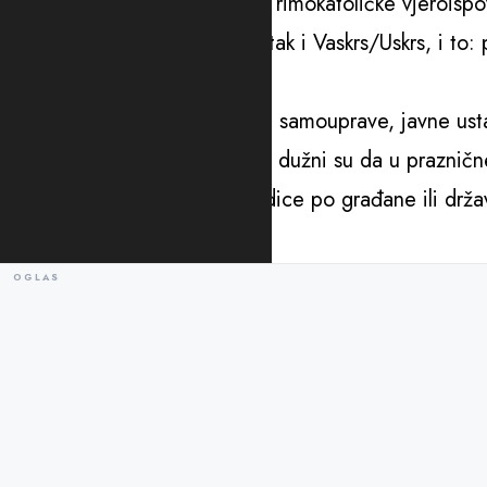
73/10), vjernici pravoslavne i rimokatoličke vjeroisp
vjerskog praznika za Veliki petak i Vaskrs/Uskrs, i to: 
navode oni.
Državni organi, organi lokalne samouprave, javne usta
djelatnosti od javnog interesa dužni su da u praznič
mogle nastupiti štetne posljedice po građane ili drža