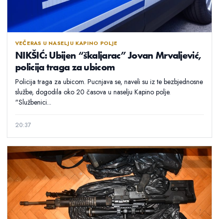
VEČERAS U NASELJU KAPINO POLJE
NIKŠIĆ: Ubijen “škaljarac” Jovan Mrvaljević,
policija traga za ubicom
Policija traga za ubicom. Pucnjava se, naveli su iz te bezbjednosne
službe, dogodila oko 20 časova u naselju Kapino polje.
"Službenici...
20:37