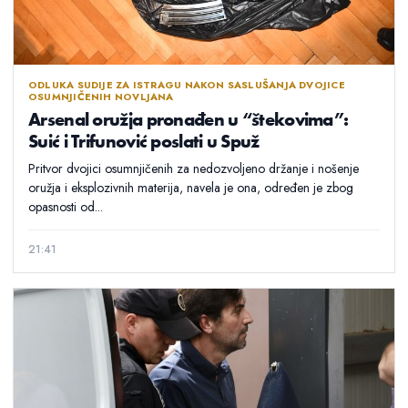
ODLUKA SUDIJE ZA ISTRAGU NAKON SASLUŠANJA DVOJICE
OSUMNJIČENIH NOVLJANA
Arsenal oružja pronađen u “štekovima”:
Suić i Trifunović poslati u Spuž
Pritvor dvojici osumnjičenih za nedozvoljeno držanje i nošenje
oružja i eksplozivnih materija, navela je ona, određen je zbog
opasnosti od...
21:41