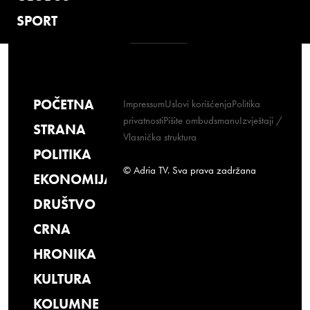
SPORT
POČETNA
Impressum
Uslovi korišćenja
Politika
privatnosti
Pišite ombudsmanu
Izvještaji /
STRANA
Vlasnička struktura
POLITIKA
© Adria TV. Sva prava zadržana
EKONOMIJA
DRUŠTVO
CRNA
HRONIKA
KULTURA
KOLUMNE