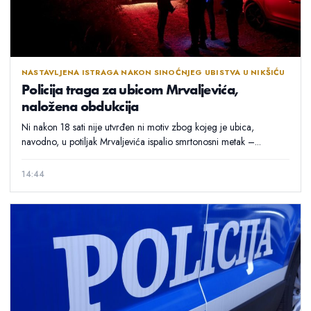
NASTAVLJENA ISTRAGA NAKON SINOĆNJEG UBISTVA U NIKŠIĆU
Policija traga za ubicom Mrvaljevića,
naložena obdukcija
Ni nakon 18 sati nije utvrđen ni motiv zbog kojeg je ubica,
navodno, u potiljak Mrvaljevića ispalio smrtonosni metak –...
14:44