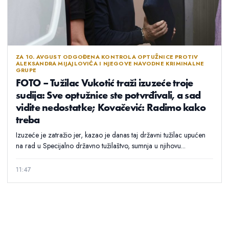
ZA 10. AVGUST ODGOĐENA KONTROLA OPTUŽNICE PROTIV
ALEKSANDRA MIJAJLOVIĆA I NJEGOVE NAVODNE KRIMINALNE
GRUPE
FOTO – Tužilac Vukotić traži izuzeće troje
sudija: Sve optužnice ste potvrđivali, a sad
vidite nedostatke; Kovačević: Radimo kako
treba
Izuzeće je zatražio jer, kazao je danas taj državni tužilac upućen
na rad u Specijalno državno tužilaštvo, sumnja u njihovu...
11:47