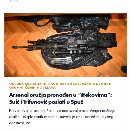
20:37
ODLUKA SUDIJE ZA ISTRAGU NAKON SASLUŠANJA DVOJICE
OSUMNJIČENIH NOVLJANA
Arsenal oružja pronađen u “štekovima”:
Suić i Trifunović poslati u Spuž
Pritvor dvojici osumnjičenih za nedozvoljeno držanje i nošenje
oružja i eksplozivnih materija, navela je ona, određen je zbog
opasnosti od...