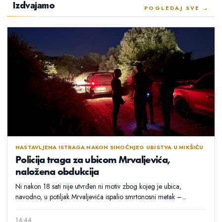
Izdvajamo
POGLEDAJ SVE →
NASTAVLJENA ISTRAGA NAKON SINOĆNJEG UBISTVA U NIKŠIĆU
Policija traga za ubicom Mrvaljevića,
naložena obdukcija
Ni nakon 18 sati nije utvrđen ni motiv zbog kojeg je ubica,
navodno, u potiljak Mrvaljevića ispalio smrtonosni metak –...
14:44