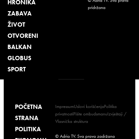
© Adria TV. Sva prava
HRONIKA
pridržana
ZABAVA
ŽIVOT
OTVORENI
BALKAN
GLOBUS
SPORT
POČETNA
Impressum
Uslovi korišćenja
Politika
privatnosti
Pišite ombudsmanu
Izvještaji /
STRANA
Vlasnička struktura
POLITIKA
© Adria TV. Sva prava zadržana