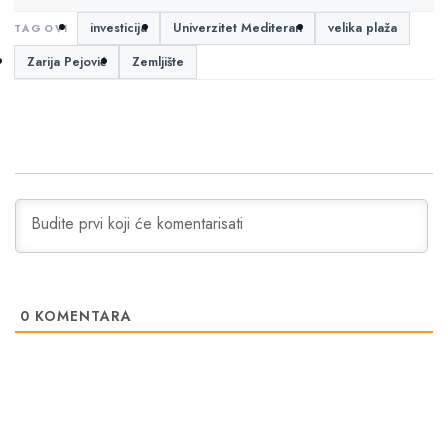
investicija
Univerzitet Mediteran
velika plaža
Zarija Pejović
Zemljište
0
KOMENTARA