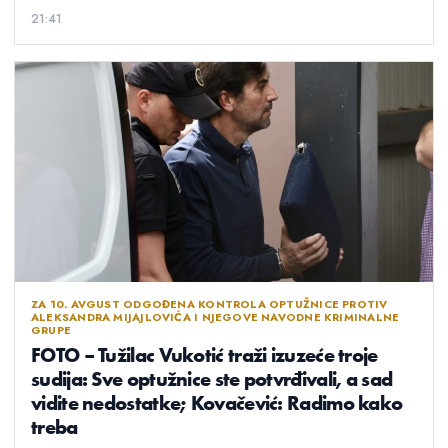
21:41
ZA 10. AVGUST ODGOĐENA KONTROLA OPTUŽNICE PROTIV
ALEKSANDRA MIJAJLOVIĆA I NJEGOVE NAVODNE KRIMINALNE
GRUPE
FOTO – Tužilac Vukotić traži izuzeće troje
sudija: Sve optužnice ste potvrđivali, a sad
vidite nedostatke; Kovačević: Radimo kako
treba