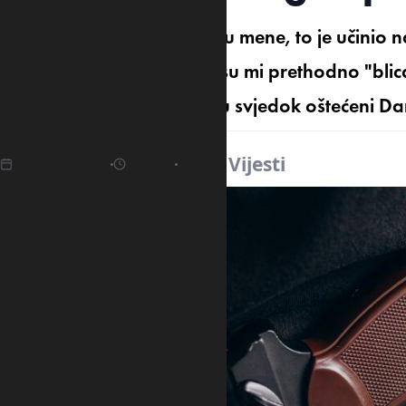
Danilo Mandić nije pucao u mene, to je učinio na
od 23 do 25 godina, koji su mi prethodno "blic
Višem državnom tužilaštvu svjedok oštećeni Da
23.04.2025
11:31
Izvor:
Vijesti