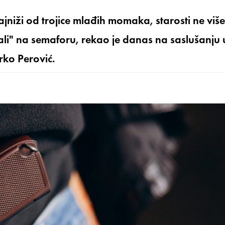
jniži od trojice mlađih momaka, starosti ne više
ali" na semaforu, rekao je danas na saslušanju 
rko Perović.