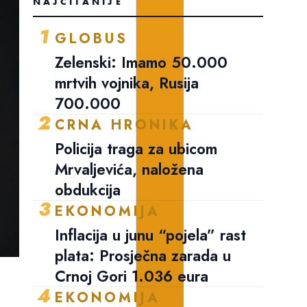
NAJČITANIJE
1
GLOBUS
Zelenski: Imamo 50.000
mrtvih vojnika, Rusija
700.000
2
CRNA HRONIKA
Policija traga za ubicom
Mrvaljevića, naložena
obdukcija
3
EKONOMIJA
Inflacija u junu “pojela” rast
plata: Prosječna zarada u
Crnoj Gori 1.036 eura
4
EKONOMIJA