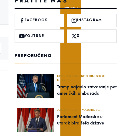
PRATITE NAS
PROJEKTI
FACEBOOK
INSTAGRAM
YOUTUBE
X
PREPORUČENO
UPOZORENJA ZBOG KINESKOG
UTICAJA
Tramp najavio zatvaranje pet
američkih ambasada
JOŠ SE NE ZNA MAĐAROV..
Parlament Mađarske u
utorak bira šefa države