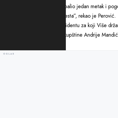
trotoaru kada je taj momak ispalio jedan metak i pogo
sjeli u vozilo i otišli sa lica mjesta”, rekao je Perović.
On je jedan od ranjenih u incidentu za koji Više drža
tjelohranitelja predsjednika Skupštine Andrije Mandić