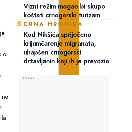
Vizni režim mogao bi skupo
koštati crnogorski turizam
5
CRNA HRONIKA
je
Kod Nikšića spriječeno
krijumčarenje migranata,
uhapšen crnogorski
bio
državljanin koji ih je prevozio
u
a ne
o
ila