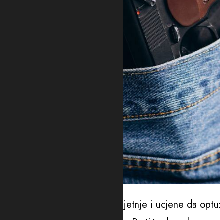
Ilustracija
Tvrdi i da je u policiji trpio prijetnje i ucjene da op