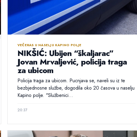
VEČERAS U NASELJU KAPINO POLJE
NIKŠIĆ: Ubijen “škaljarac”
Jovan Mrvaljević, policija traga
za ubicom
Policija traga za ubicom. Pucnjava se, naveli su iz te
bezbjednosne službe, dogodila oko 20 časova u naselju
Kapino polje. "Službenici...
20:37