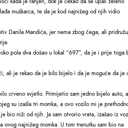
noći kada je ranjen, dok je čekao da se upali zeleno
mlađa muškarca, te da je kod najnižeg od njih vidio
.
otiv Danila Mandića, jer nema zbog čega, ali pridružu
ije.
 oko pola dva došao u lokal “697”, da je i prije toga 
i, ali je rekao da je bilo bijelo i da je moguće da je 
lo crveno svjetlo. Primijetio sam jedno bijelo auto, 
jeg su izašla tri momka, a ovo vozilo mi je prethodn
e bio niži od njih. Ja sam otvorio vrata, izašao iz voz
kama ovog najnižeg momka. U tom trenutku sam bio na