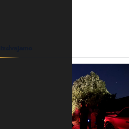
0
KOMENTARA
Izdvajamo