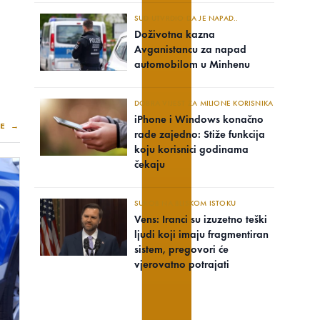
SUD UTVRDIO DA JE NAPAD..
Doživotna kazna
Avganistancu za napad
automobilom u Minhenu
DOBRA VIJEST ZA MILIONE KORISNIKA
iPhone i Windows konačno
E →
rade zajedno: Stiže funkcija
koju korisnici godinama
čekaju
SUKOB NA BLISKOM ISTOKU
Vens: Iranci su izuzetno teški
ljudi koji imaju fragmentiran
sistem, pregovori će
vjerovatno potrajati