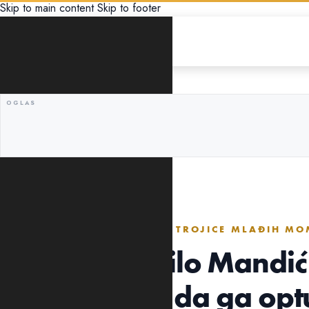
Skip to main content
Skip to footer
CRNA HRONIKA
"TO JE UČINIO NAJNIŽI OD TROJICE MLAĐIH M
Perović: Danilo Mandić
prijetili su mi da ga op