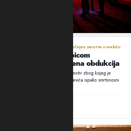
NASTAVLJENA ISTRAGA NAKON SINOĆNJEG UBISTVA U NIKŠIĆU
Policija traga za ubicom
Mrvaljevića, naložena obdukcija
Ni nakon 18 sati nije utvrđen ni motiv zbog kojeg je
ubica, navodno, u potiljak Mrvaljevića ispalio smrtonosni
metak –...
14:44