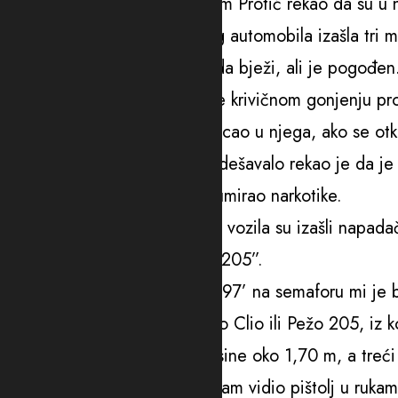
On je pred tužiteljkom Jelenom Protić rekao da su u 
svjetlo na semaforu, iz bijelog automobila izašla tri 
pištolj, zbog čega je krenuo da bježi, ali je pogođen
Kazao je i da se ne pridružuje krivičnom gonjenju pr
gonjenju protiv onog ko je pucao u njega, ako se otkr
Prepričavajući što se te noći dešavalo rekao je da je
u pijanom stanju i da je konzumirao narkotike.
Nije mogao da se sjeti iz kog vozila su izašli napadač
pitanju “Reno Clio” ili “Pežo 205”.
“Kada sam izašao iz kafića ‘697’ na semaforu mi je bi
sjećam se marke, možda Reno Clio ili Pežo 205, iz ko
blicalo. Dva momka su bila visine oko 1,70 m, a treći j
i krenuo da bježim, zato što sam vidio pištolj u ru