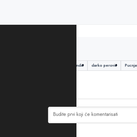
PODIJELITE ČLANAK
Andrija Mandić
Danilo Mandić
darko perović
Pucnja