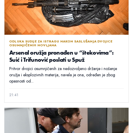
ODLUKA SUDIJE ZA ISTRAGU NAKON SASLUŠANJA DVOJICE
OSUMNJIČENIH NOVLJANA
Arsenal oružja pronađen u “štekovima”:
Suić i Trifunović poslati u Spuž
Pritvor dvojici osumnjičenih za nedozvoljeno držanje i nošenje
oružja i eksplozivnih materija, navela je ona, određen je zbog
opasnosti od...
21:41