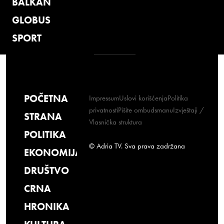
BALKAN
GLOBUS
SPORT
POČETNA
Impressum
Uslovi korišćenja
Politika
privatnosti
Pišite ombudsmanu
Izvještaji /
STRANA
Vlasnička struktura
POLITIKA
© Adria TV. Sva prava zadržana
EKONOMIJA
DRUŠTVO
CRNA
HRONIKA