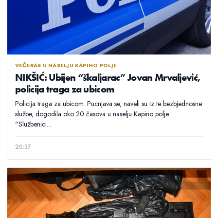
VEČERAS U NASELJU KAPINO POLJE
NIKŠIĆ: Ubijen “škaljarac” Jovan Mrvaljević,
policija traga za ubicom
Policija traga za ubicom. Pucnjava se, naveli su iz te bezbjednosne
službe, dogodila oko 20 časova u naselju Kapino polje.
"Službenici...
20:37