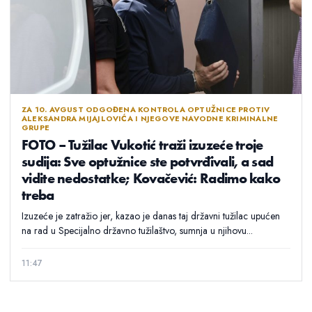
ZA 10. AVGUST ODGOĐENA KONTROLA OPTUŽNICE PROTIV
ALEKSANDRA MIJAJLOVIĆA I NJEGOVE NAVODNE KRIMINALNE
GRUPE
FOTO – Tužilac Vukotić traži izuzeće troje
sudija: Sve optužnice ste potvrđivali, a sad
vidite nedostatke; Kovačević: Radimo kako
treba
Izuzeće je zatražio jer, kazao je danas taj državni tužilac upućen
na rad u Specijalno državno tužilaštvo, sumnja u njihovu...
11:47