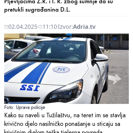
Pljevljacima Z.R. i I. R. zbog sumnje da su
pretukli sugrađanina D.L.
02.04.2025
11:10
Izvor:
Adria.tv
Foto: Uprava policije
Kako su naveli u Tužilaštvu, na teret im se stavlja
krivično djelo nasilničko ponašanje u sticaju sa
krivičnim djelom teška tjelesna povreda.