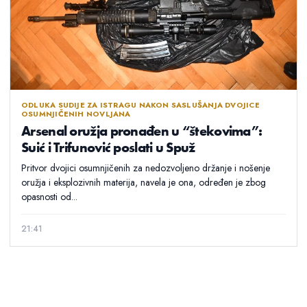
ODLUKA SUDIJE ZA ISTRAGU NAKON SASLUŠANJA DVOJICE
OSUMNJIČENIH NOVLJANA
Arsenal oružja pronađen u “štekovima”:
Suić i Trifunović poslati u Spuž
Pritvor dvojici osumnjičenih za nedozvoljeno držanje i nošenje
oružja i eksplozivnih materija, navela je ona, određen je zbog
opasnosti od...
21:41