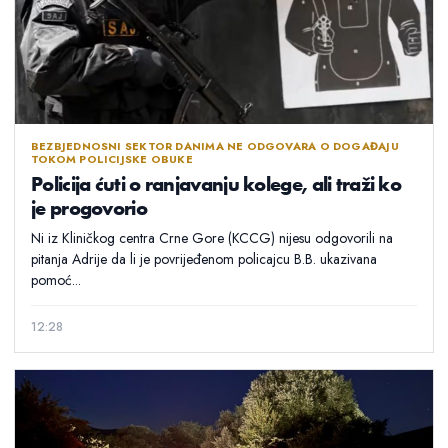
BEZBJEDNOSNI SEKTOR DANIMA NE ODGOVARA O DOGAĐAJU
TOKOM POLICIJSKE OBUKE
Policija ćuti o ranjavanju kolege, ali traži ko
je progovorio
Ni iz Kliničkog centra Crne Gore (KCCG) nijesu odgovorili na
pitanja Adrije da li je povrijeđenom policajcu B.B. ukazivana
pomoć...
12:28