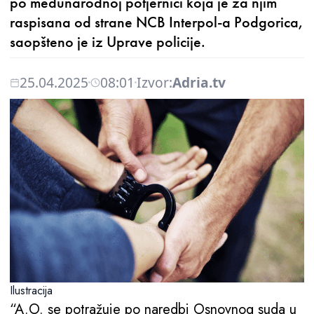
po međunarodnoj potjernici koja je za njim
raspisana od strane NCB Interpol-a Podgorica,
saopšteno je iz Uprave policije.
25.04.2025
08:01
Izvor:
Adria.tv
Ilustracija
“A.O. se potražuje po naredbi Osnovnog suda u