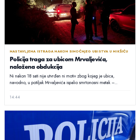
NASTAVLJENA ISTRAGA NAKON SINOĆNJEG UBISTVA U NIKŠIĆU
Policija traga za ubicom Mrvaljevića,
naložena obdukcija
Ni nakon 18 sati nije utvrđen ni motiv zbog kojeg je ubica,
navodno, u potiljak Mrvaljevića ispalio smrtonosni metak –...
14:44