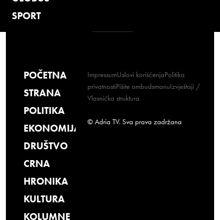
SPORT
POČETNA
Impressum
Uslovi korišćenja
Politika
privatnosti
Pišite ombudsmanu
Izvještaji /
STRANA
Vlasnička struktura
POLITIKA
© Adria TV. Sva prava zadržana
EKONOMIJA
DRUŠTVO
CRNA
HRONIKA
KULTURA
KOLUMNE