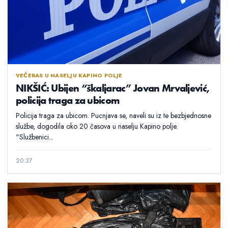
VEČERAS U NASELJU KAPINO POLJE
NIKŠIĆ: Ubijen “škaljarac” Jovan Mrvaljević,
policija traga za ubicom
Policija traga za ubicom. Pucnjava se, naveli su iz te bezbjednosne
službe, dogodila oko 20 časova u naselju Kapino polje.
"Službenici...
20:37