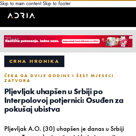
Skip to main content
Skip to footer
CRNA HRONIKA
ČEKA GA DVIJE GODINE I ŠEST MJESECI
ZATVORA
Pljevljak uhapšen u Srbiji po
Interpolovoj potjernici: Osuđen za
pokušaj ubistva
Pljevljak A.O. (30) uhapšen je danas u Srbiji