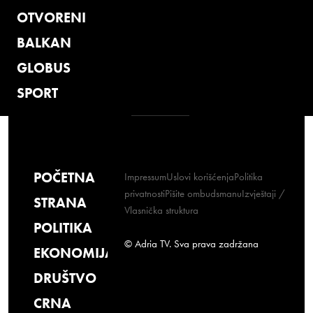
OTVORENI
BALKAN
GLOBUS
SPORT
POČETNA
Impressum
Uslovi korišćenja
Politika
privatnosti
Pišite ombudsmanu
Izvještaji /
STRANA
Vlasnička struktura
POLITIKA
© Adria TV. Sva prava zadržana
EKONOMIJA
DRUŠTVO
CRNA