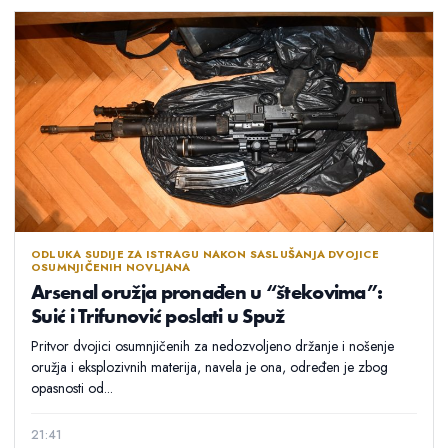
ODLUKA SUDIJE ZA ISTRAGU NAKON SASLUŠANJA DVOJICE
OSUMNJIČENIH NOVLJANA
Arsenal oružja pronađen u “štekovima”:
Suić i Trifunović poslati u Spuž
Pritvor dvojici osumnjičenih za nedozvoljeno držanje i nošenje
oružja i eksplozivnih materija, navela je ona, određen je zbog
opasnosti od...
21:41