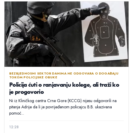
BEZBJEDNOSNI SEKTOR DANIMA NE ODGOVARA O DOGAĐAJU
TOKOM POLICIJSKE OBUKE
Policija ćuti o ranjavanju kolege, ali traži ko
je progovorio
Ni iz Kliničkog centra Crne Gore (KCCG) nijesu odgovorili na
pitanja Adrije da li je povrijeđenom policajcu B.B. ukazivana
pomoć...
12:28