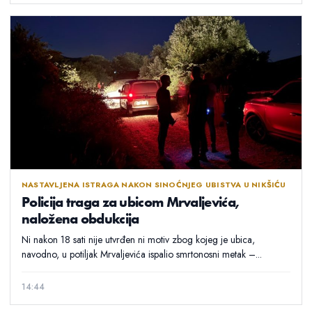
NASTAVLJENA ISTRAGA NAKON SINOĆNJEG UBISTVA U NIKŠIĆU
Policija traga za ubicom Mrvaljevića,
naložena obdukcija
Ni nakon 18 sati nije utvrđen ni motiv zbog kojeg je ubica,
navodno, u potiljak Mrvaljevića ispalio smrtonosni metak –...
14:44