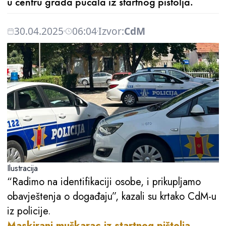
u centru grada pucala iz startnog pištolja.
30.04.2025
06:04
Izvor:
CdM
Ilustracija
“Radimo na identifikaciji osobe, i prikupljamo
obavještenja o događaju”, kazali su krtako CdM-u
iz policije.
Maskirani muškarac iz startnog pištolja