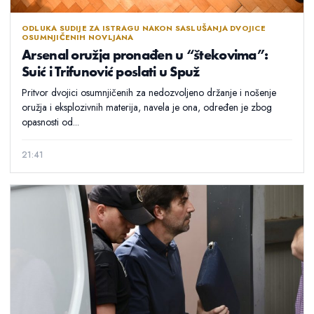
ODLUKA SUDIJE ZA ISTRAGU NAKON SASLUŠANJA DVOJICE
OSUMNJIČENIH NOVLJANA
Arsenal oružja pronađen u “štekovima”:
Suić i Trifunović poslati u Spuž
Pritvor dvojici osumnjičenih za nedozvoljeno držanje i nošenje
oružja i eksplozivnih materija, navela je ona, određen je zbog
opasnosti od...
21:41