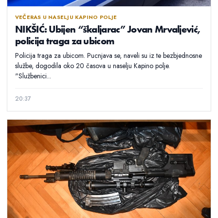
VEČERAS U NASELJU KAPINO POLJE
NIKŠIĆ: Ubijen “škaljarac” Jovan Mrvaljević,
policija traga za ubicom
Policija traga za ubicom. Pucnjava se, naveli su iz te bezbjednosne
službe, dogodila oko 20 časova u naselju Kapino polje.
"Službenici...
20:37