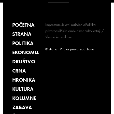
POČETNA
Impressum
Uslovi korišćenja
Politika
privatnosti
Pišite ombudsmanu
Izvještaji /
STRANA
Vlasnička struktura
POLITIKA
© Adria TV. Sva prava zadržana
EKONOMIJA
DRUŠTVO
CRNA
HRONIKA
KULTURA
KOLUMNE
ZABAVA