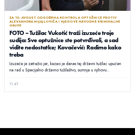
ZA 10. AVGUST ODGOĐENA KONTROLA OPTUŽNICE PROTIV
ALEKSANDRA MIJAJLOVIĆA I NJEGOVE NAVODNE KRIMINALNE
GRUPE
FOTO – Tužilac Vukotić traži izuzeće troje
sudija: Sve optužnice ste potvrđivali, a sad
vidite nedostatke; Kovačević: Radimo kako
treba
Izuzeće je zatražio jer, kazao je danas taj državni tužilac upućen
na rad u Specijalno državno tužilaštvo, sumnja u njihovu...
11:47