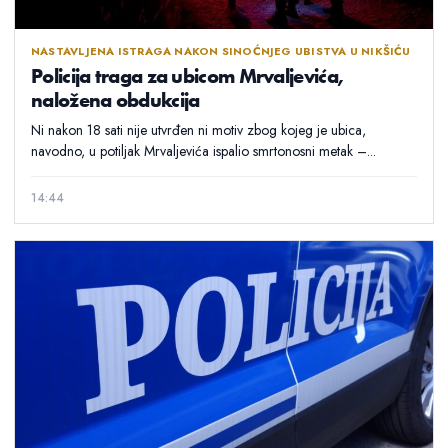
NASTAVLJENA ISTRAGA NAKON SINOĆNJEG UBISTVA U NIKŠIĆU
Policija traga za ubicom Mrvaljevića,
naložena obdukcija
Ni nakon 18 sati nije utvrđen ni motiv zbog kojeg je ubica,
navodno, u potiljak Mrvaljevića ispalio smrtonosni metak –...
14:44