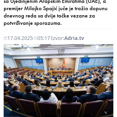
sa Ujedinjenim Arapskim Emiratima (UAE), a
premijer Milojko Spajić juče je tražio dopunu
dnevnog reda sa dvije tačke vezane za
potvrđivanje sporazuma.
17.04.2025
05:17
Izvor:
Adria.tv