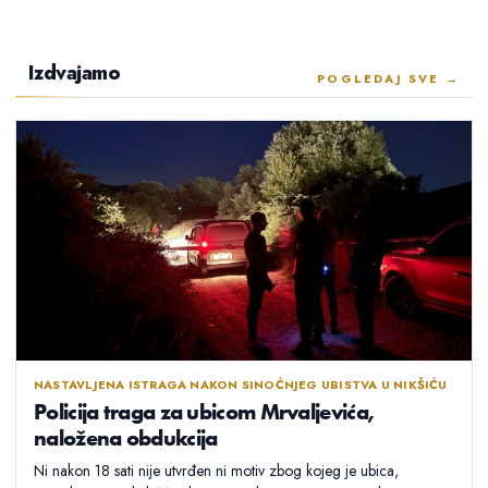
Izdvajamo
POGLEDAJ SVE →
NASTAVLJENA ISTRAGA NAKON SINOĆNJEG UBISTVA U NIKŠIĆU
Policija traga za ubicom Mrvaljevića,
naložena obdukcija
Ni nakon 18 sati nije utvrđen ni motiv zbog kojeg je ubica,