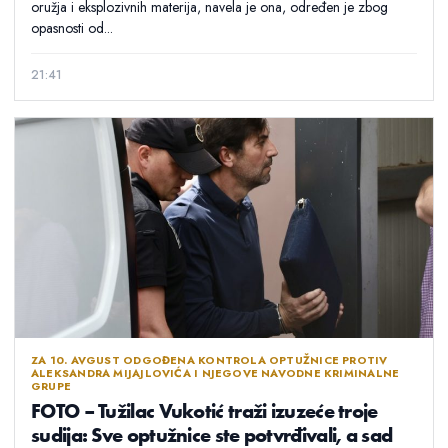
oružja i eksplozivnih materija, navela je ona, određen je zbog
opasnosti od...
21:41
ZA 10. AVGUST ODGOĐENA KONTROLA OPTUŽNICE PROTIV
ALEKSANDRA MIJAJLOVIĆA I NJEGOVE NAVODNE KRIMINALNE
GRUPE
FOTO – Tužilac Vukotić traži izuzeće troje
sudija: Sve optužnice ste potvrđivali, a sad