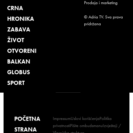
Prodaja i marketing
CRNA
© Adria TV. Sva prava
HRONIKA
pridržana
ZABAVA
ŽIVOT
OTVORENI
BALKAN
GLOBUS
SPORT
POČETNA
Impressum
Uslovi korišćenja
Politika
privatnosti
Pišite ombudsmanu
Izvještaji /
STRANA
Vlasnička struktura