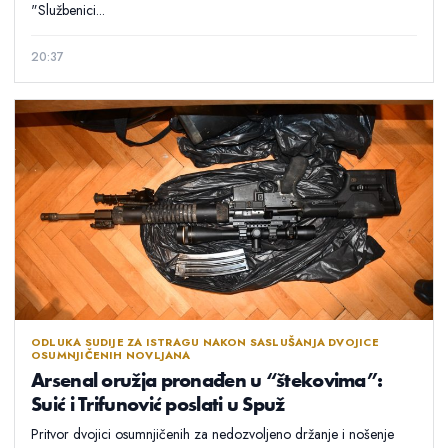
"Službenici...
20:37
ODLUKA SUDIJE ZA ISTRAGU NAKON SASLUŠANJA DVOJICE
OSUMNJIČENIH NOVLJANA
Arsenal oružja pronađen u “štekovima”:
Suić i Trifunović poslati u Spuž
Pritvor dvojici osumnjičenih za nedozvoljeno držanje i nošenje