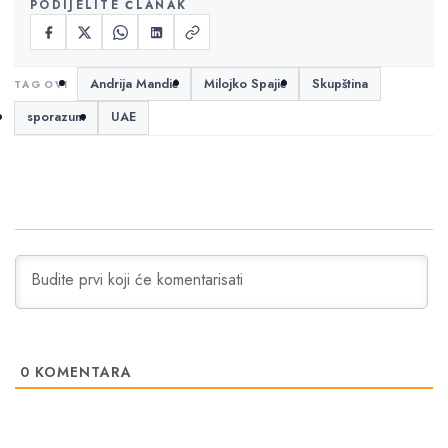
PODIJELITE ČLANAK
Andrija Mandić
Milojko Spajić
Skupština
sporazum
UAE
0
KOMENTARA