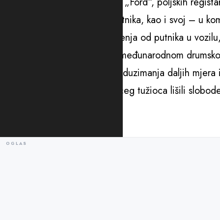
prilikom kontrole vozila marke „Ford“, poljskih regista
na uvid dao pasoše šest saputnika, kao i svoj – u ko
“Nakon prikupljenih obavještenja od putnika u vozilu
djelatnost prevoza putnika u međunarodnom drumskom
saobraćajni inspektor radi preduzimanja daljih mjera i
i radnji, po nalogu postupajućeg tužioca lišili slobo
tužilaštvu”, dodaju iz UP.