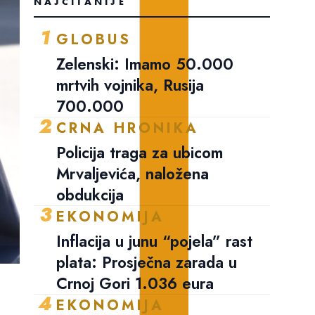
NAJČITANIJE
1
GLOBUS
Zelenski: Imamo 50.000
mrtvih vojnika, Rusija
700.000
2
CRNA HRONIKA
Policija traga za ubicom
Mrvaljevića, naložena
obdukcija
3
EKONOMIJA
Inflacija u junu “pojela” rast
plata: Prosječna zarada u
Crnoj Gori 1.036 eura
4
EKONOMIJA