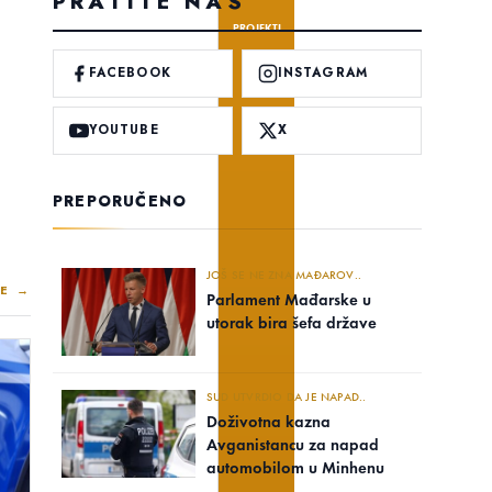
PRATITE NAS
PROJEKTI
FACEBOOK
INSTAGRAM
YOUTUBE
X
PREPORUČENO
JOŠ SE NE ZNA MAĐAROV..
E →
Parlament Mađarske u
utorak bira šefa države
SUD UTVRDIO DA JE NAPAD..
Doživotna kazna
Avganistancu za napad
automobilom u Minhenu