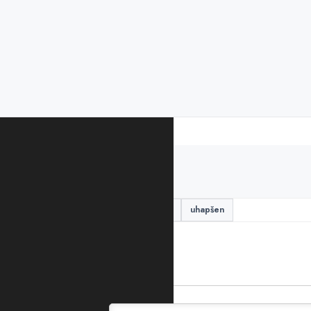
PODIJELITE ČLANAK
Herceg Novi
mito
rus
uhapšen