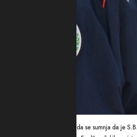
Foto: UP
Iz Uprave policije su saopštili da se sumnja da je S.