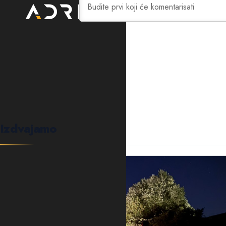
0
KOMENTARA
Izdvajamo