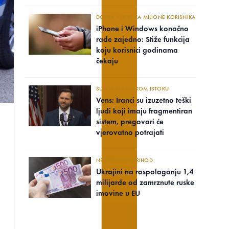
DOBRA VIJEST ZA MILIONE KORISNIKA
iPhone i Windows konačno
rade zajedno: Stiže funkcija
koju korisnici godinama
čekaju
SUKOB NA BLISKOM ISTOKU
Vens: Iranci su izuzetno teški
ljudi koji imaju fragmentiran
sistem, pregovori će
vjerovatno potrajati
NEOČEKIVAN PRIHOD
Ukrajini na raspolaganju 1,4
milijarde od zamrznute ruske
imovine u EU