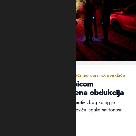
NASTAVLJENA ISTRAGA NAKON SINOĆNJEG UBISTVA U NIKŠIĆU
Policija traga za ubicom
Mrvaljevića, naložena obdukcija
Ni nakon 18 sati nije utvrđen ni motiv zbog kojeg je
ubica, navodno, u potiljak Mrvaljevića ispalio smrtonosni
metak –...
14:44