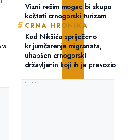
u
Vizni režim mogao bi skupo
koštati crnogorski turizam
5
CRNA HRONIKA
Kod Nikšića spriječeno
krijumčarenje migranata,
era
uhapšen crnogorski
državljanin koji ih je prevozio