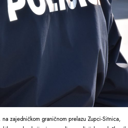
B. na zajedničkom graničnom prelazu Zupci-Sitnica,