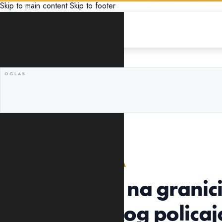
Skip to main content
Skip to footer
CRNA HRONIKA
NA PRELAZU ZUPCI-SITNICA
Rus uhapšen na granic
hercegnovskog policaj