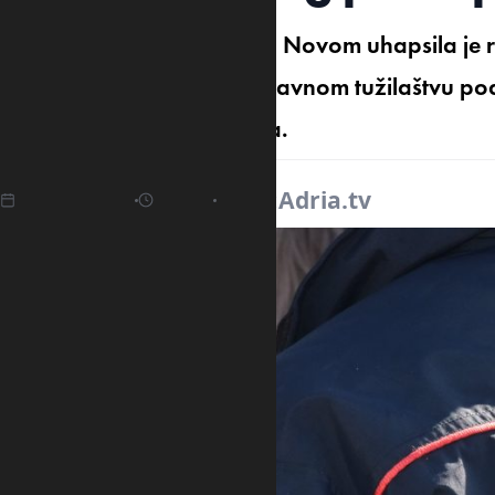
Granična policija u Herceg Novom uhapsila je r
tamošnjem Osnovnom državnom tužilaštvu podni
krivično djelo davanje mita.
02.01.2026
11:39
Izvor:
Adria.tv