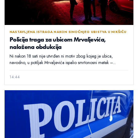
NASTAVLJENA ISTRAGA NAKON SINOĆNJEG UBISTVA U NIKŠIĆU
Policija traga za ubicom Mrvaljevića,
naložena obdukcija
Ni nakon 18 sati nije utvrđen ni motiv zbog kojeg je ubica,
navodno, u potiljak Mrvaljevića ispalio smrtonosni metak –...
14:44