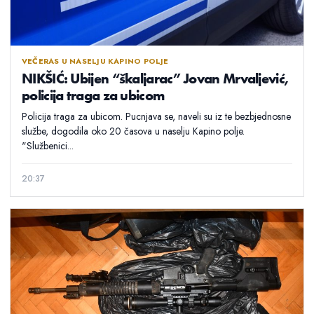
VEČERAS U NASELJU KAPINO POLJE
NIKŠIĆ: Ubijen “škaljarac” Jovan Mrvaljević,
policija traga za ubicom
Policija traga za ubicom. Pucnjava se, naveli su iz te bezbjednosne
službe, dogodila oko 20 časova u naselju Kapino polje.
"Službenici...
20:37