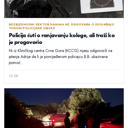
BEZBJEDNOSNI SEKTOR DANIMA NE ODGOVARA O DOGAĐAJU
TOKOM POLICIJSKE OBUKE
Policija ćuti o ranjavanju kolege, ali traži ko
je progovorio
Ni iz Kliničkog centra Crne Gore (KCCG) nijesu odgovorili na
pitanja Adrije da li je povrijeđenom policajcu B.B. ukazivana
pomoć...
12:28