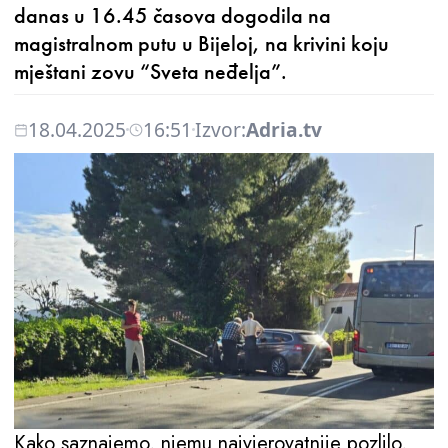
danas u 16.45 časova dogodila na
magistralnom putu u Bijeloj, na krivini koju
mještani zovu “Sveta neđelja”.
18.04.2025
16:51
Izvor:
Adria.tv
Kako saznajemo, njemu najvjerovatnije pozlilo,