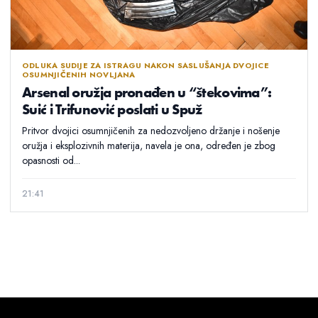
ODLUKA SUDIJE ZA ISTRAGU NAKON SASLUŠANJA DVOJICE
OSUMNJIČENIH NOVLJANA
Arsenal oružja pronađen u “štekovima”:
Suić i Trifunović poslati u Spuž
Pritvor dvojici osumnjičenih za nedozvoljeno držanje i nošenje
oružja i eksplozivnih materija, navela je ona, određen je zbog
opasnosti od...
21:41