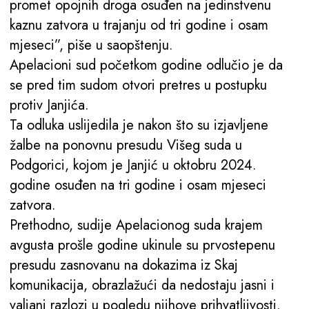
promet opojnih droga osuđen na jedinstvenu
kaznu zatvora u trajanju od tri godine i osam
mjeseci”, piše u saopštenju.
Apelacioni sud početkom godine odlučio je da
se pred tim sudom otvori pretres u postupku
protiv Janjića.
Ta odluka uslijedila je nakon što su izjavljene
žalbe na ponovnu presudu Višeg suda u
Podgorici, kojom je Janjić u oktobru 2024.
godine osuđen na tri godine i osam mjeseci
zatvora.
Prethodno, sudije Apelacionog suda krajem
avgusta prošle godine ukinule su prvostepenu
presudu zasnovanu na dokazima iz Skaj
komunikacija, obrazlažući da nedostaju jasni i
valjani razlozi u pogledu njihove prihvatljivosti.