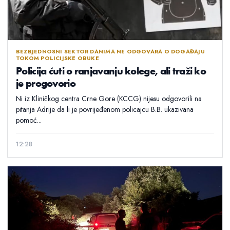
BEZBJEDNOSNI SEKTOR DANIMA NE ODGOVARA O DOGAĐAJU
TOKOM POLICIJSKE OBUKE
Policija ćuti o ranjavanju kolege, ali traži ko
je progovorio
Ni iz Kliničkog centra Crne Gore (KCCG) nijesu odgovorili na
pitanja Adrije da li je povrijeđenom policajcu B.B. ukazivana
pomoć...
12:28