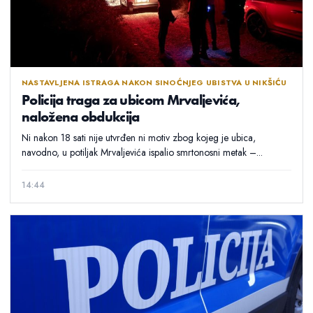
NASTAVLJENA ISTRAGA NAKON SINOĆNJEG UBISTVA U NIKŠIĆU
Policija traga za ubicom Mrvaljevića,
naložena obdukcija
Ni nakon 18 sati nije utvrđen ni motiv zbog kojeg je ubica,
navodno, u potiljak Mrvaljevića ispalio smrtonosni metak –...
14:44