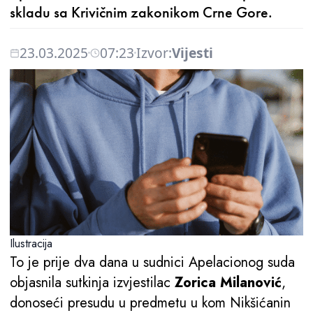
skladu sa Krivičnim zakonikom Crne Gore.
23.03.2025
07:23
Izvor:
Vijesti
Ilustracija
To je prije dva dana u sudnici Apelacionog suda
objasnila sutkinja izvjestilac
Zorica Milanović
,
donoseći presudu u predmetu u kom Nikšićanin