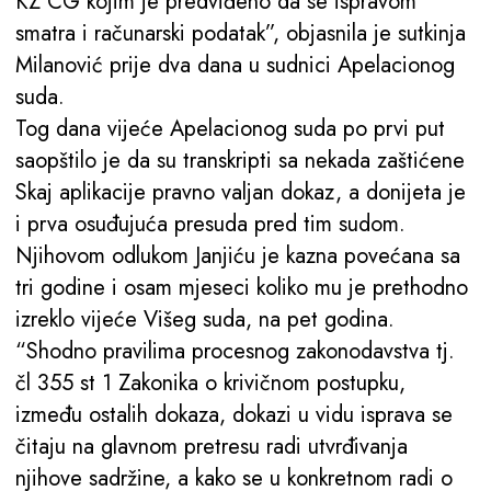
KZ CG kojim je predviđeno da se ispravom
smatra i računarski podatak”, objasnila je sutkinja
Milanović prije dva dana u sudnici Apelacionog
suda.
Tog dana vijeće Apelacionog suda po prvi put
saopštilo je da su transkripti sa nekada zaštićene
Skaj aplikacije pravno valjan dokaz, a donijeta je
i prva osuđujuća presuda pred tim sudom.
Njihovom odlukom Janjiću je kazna povećana sa
tri godine i osam mjeseci koliko mu je prethodno
izreklo vijeće Višeg suda, na pet godina.
“Shodno pravilima procesnog zakonodavstva tj.
čl 355 st 1 Zakonika o krivičnom postupku,
između ostalih dokaza, dokazi u vidu isprava se
čitaju na glavnom pretresu radi utvrđivanja
njihove sadržine, a kako se u konkretnom radi o