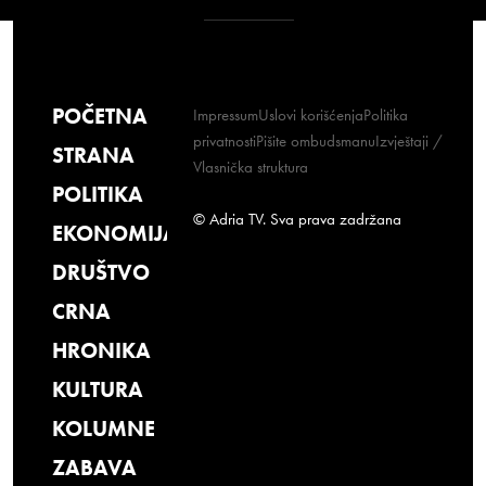
POČETNA
Impressum
Uslovi korišćenja
Politika
privatnosti
Pišite ombudsmanu
Izvještaji /
STRANA
Vlasnička struktura
POLITIKA
© Adria TV. Sva prava zadržana
EKONOMIJA
DRUŠTVO
CRNA
HRONIKA
KULTURA
KOLUMNE
ZABAVA