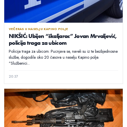
VEČERAS U NASELJU KAPINO POLJE
NIKŠIĆ: Ubijen “škaljarac” Jovan Mrvaljević,
policija traga za ubicom
Policija traga za ubicom. Pucnjava se, naveli su iz te bezbjednosne
službe, dogodila oko 20 časova u naselju Kapino polje.
"Službenici...
20:37