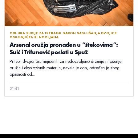
ODLUKA SUDIJE ZA ISTRAGU NAKON SASLUŠANJA DVOJICE
OSUMNJIČENIH NOVLJANA
Arsenal oružja pronađen u “štekovima”:
Suić i Trifunović poslati u Spuž
Pritvor dvojici osumnjičenih za nedozvoljeno držanje i nošenje
oružja i eksplozivnih materija, navela je ona, određen je zbog
opasnosti od...
21:41