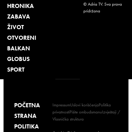
© Adria TV. Sva prava
HRONIKA
pridržana
ZABAVA
ŽIVOT
OTVORENI
BALKAN
GLOBUS
SPORT
POČETNA
Impressum
Uslovi korišćenja
Politika
privatnosti
Pišite ombudsmanu
Izvještaji /
STRANA
Vlasnička struktura
POLITIKA