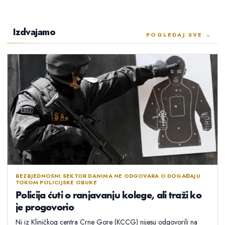
Izdvajamo
POGLEDAJ SVE →
BEZBJEDNOSNI SEKTOR DANIMA NE ODGOVARA O DOGAĐAJU
TOKOM POLICIJSKE OBUKE
Policija ćuti o ranjavanju kolege, ali traži ko
je progovorio
Ni iz Kliničkog centra Crne Gore (KCCG) nijesu odgovorili na