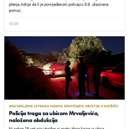
pitanja Adrije da li je povrijeđenom policajcu B.B. ukazivana
pomoć...
12:28
NASTAVLJENA ISTRAGA NAKON SINOĆNJEG UBISTVA U NIKŠIĆU
Policija traga za ubicom Mrvaljevića,
naložena obdukcija
Ni nakon 18 sati nije utvrđen ni motiv zbog kojeg je ubica,