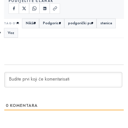
PODIJELITE ČLANAK
Nikšić
Podgorica
podgorički put
stanica
Voz
0
KOMENTARA