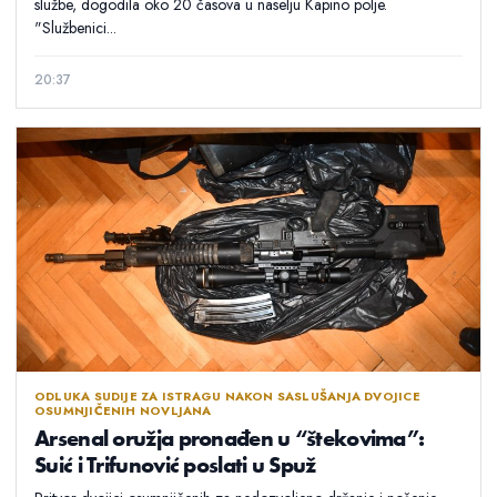
službe, dogodila oko 20 časova u naselju Kapino polje.
"Službenici...
20:37
ODLUKA SUDIJE ZA ISTRAGU NAKON SASLUŠANJA DVOJICE
OSUMNJIČENIH NOVLJANA
Arsenal oružja pronađen u “štekovima”:
Suić i Trifunović poslati u Spuž