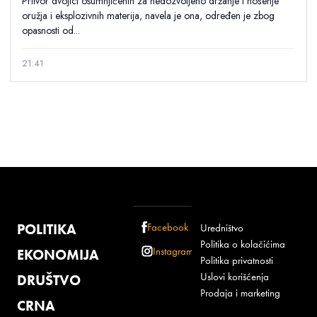
Pritvor dvojici osumnjičenih za nedozvoljeno držanje i nošenje
oružja i eksplozivnih materija, navela je ona, određen je zbog
opasnosti od...
21:41
POLITIKA
Facebook
Uredništvo
Politika o kolačićima
Instagram
EKONOMIJA
Politika privatnosti
Uslovi korišćenja
DRUŠTVO
Prodaja i marketing
CRNA