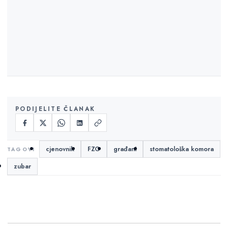
PODIJELITE ČLANAK
cjenovnik
FZO
građani
stomatološka komora
zubar