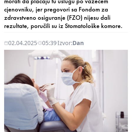
morati da plaćaju tu uslugu po važećem
cjenovniku, jer pregovori sa Fondom za
zdravstveno osiguranje (FZO) nijesu dali
rezultate, poručili su iz Stomatološke komore.
02.04.2025
05:39
Izvor:
Dan