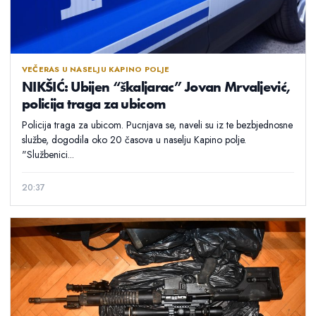
VEČERAS U NASELJU KAPINO POLJE
NIKŠIĆ: Ubijen “škaljarac” Jovan Mrvaljević,
policija traga za ubicom
Policija traga za ubicom. Pucnjava se, naveli su iz te bezbjednosne
službe, dogodila oko 20 časova u naselju Kapino polje.
"Službenici...
20:37