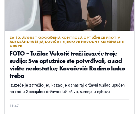
ZA 10. AVGUST ODGOĐENA KONTROLA OPTUŽNICE PROTIV
ALEKSANDRA MIJAJLOVIĆA I NJEGOVE NAVODNE KRIMINALNE
GRUPE
FOTO – Tužilac Vukotić traži izuzeće troje
sudija: Sve optužnice ste potvrđivali, a sad
vidite nedostatke; Kovačević: Radimo kako
treba
Izuzeće je zatražio jer, kazao je danas taj državni tužilac upućen
na rad u Specijalno državno tužilaštvo, sumnja u njihovu...
11:47