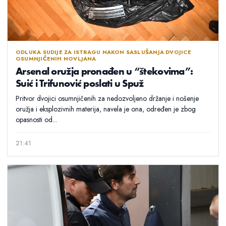
ODLUKA SUDIJE ZA ISTRAGU NAKON SASLUŠANJA DVOJICE
OSUMNJIČENIH NOVLJANA
Arsenal oružja pronađen u “štekovima”:
Suić i Trifunović poslati u Spuž
Pritvor dvojici osumnjičenih za nedozvoljeno držanje i nošenje
oružja i eksplozivnih materija, navela je ona, određen je zbog
opasnosti od...
21:41