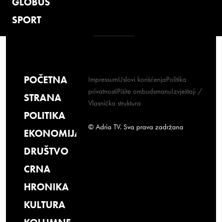
GLOBUS
SPORT
POČETNA
Impressum
Uslovi korišćenja
Politika
privatnosti
Pišite ombudsmanu
Izvještaji /
STRANA
Vlasnička struktura
POLITIKA
© Adria TV. Sva prava zadržana
EKONOMIJA
DRUŠTVO
CRNA
HRONIKA
KULTURA