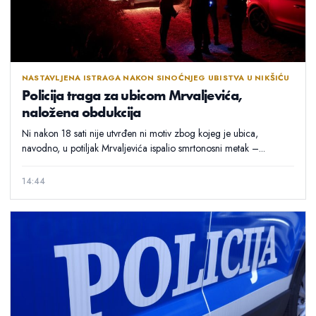
NASTAVLJENA ISTRAGA NAKON SINOĆNJEG UBISTVA U NIKŠIĆU
Policija traga za ubicom Mrvaljevića,
naložena obdukcija
Ni nakon 18 sati nije utvrđen ni motiv zbog kojeg je ubica,
navodno, u potiljak Mrvaljevića ispalio smrtonosni metak –...
14:44