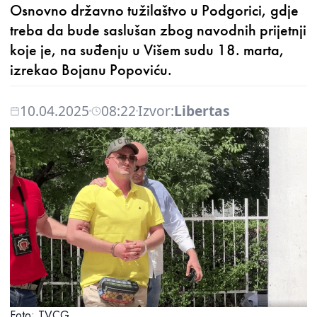
Osnovno državno tužilaštvo u Podgorici, gdje
treba da bude saslušan zbog navodnih prijetnji
koje je, na suđenju u Višem sudu 18. marta,
izrekao Bojanu Popoviću.
10.04.2025
08:22
Izvor:
Libertas
Foto: TVCG