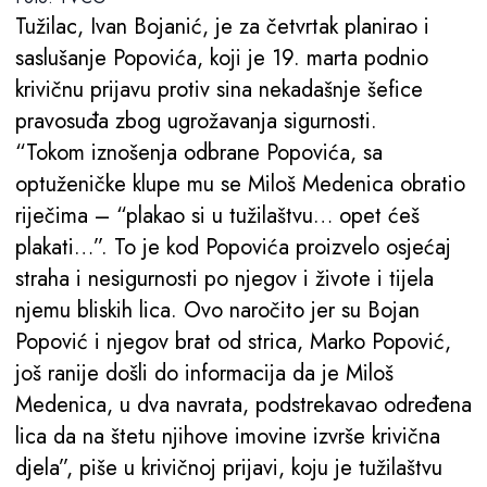
Tužilac, Ivan Bojanić, je za četvrtak planirao i
saslušanje Popovića, koji je 19. marta podnio
krivičnu prijavu protiv sina nekadašnje šefice
pravosuđa zbog ugrožavanja sigurnosti.
“Tokom iznošenja odbrane Popovića, sa
optuženičke klupe mu se Miloš Medenica obratio
riječima – “plakao si u tužilaštvu… opet ćeš
plakati…”. To je kod Popovića proizvelo osjećaj
straha i nesigurnosti po njegov i živote i tijela
njemu bliskih lica. Ovo naročito jer su Bojan
Popović i njegov brat od strica, Marko Popović,
još ranije došli do informacija da je Miloš
Medenica, u dva navrata, podstrekavao određena
lica da na štetu njihove imovine izvrše krivična
djela”, piše u krivičnoj prijavi, koju je tužilaštvu