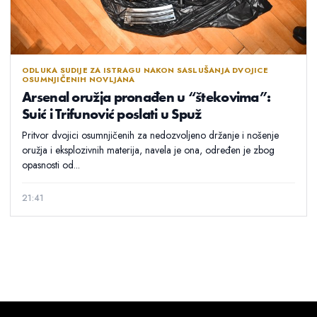
ODLUKA SUDIJE ZA ISTRAGU NAKON SASLUŠANJA DVOJICE
OSUMNJIČENIH NOVLJANA
Arsenal oružja pronađen u “štekovima”:
Suić i Trifunović poslati u Spuž
Pritvor dvojici osumnjičenih za nedozvoljeno držanje i nošenje
oružja i eksplozivnih materija, navela je ona, određen je zbog
opasnosti od...
21:41