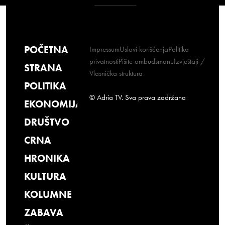
POČETNA
Impressum
Uslovi korišćenja
Politika
privatnosti
Pišite ombudsmanu
Izvještaji /
STRANA
Vlasnička struktura
POLITIKA
© Adria TV. Sva prava zadržana
EKONOMIJA
DRUŠTVO
CRNA
HRONIKA
KULTURA
KOLUMNE
ZABAVA