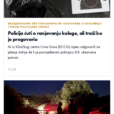
BEZBJEDNOSNI SEKTOR DANIMA NE ODGOVARA O DOGAĐAJU
TOKOM POLICIJSKE OBUKE
Policija ćuti o ranjavanju kolege, ali traži ko
je progovorio
Ni iz Kliničkog centra Crne Gore (KCCG) nijesu odgovorili na
pitanja Adrije da li je povrijeđenom policajcu B.B. ukazivana
pomoć...
12:28