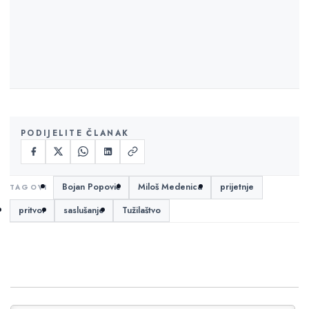
PODIJELITE ČLANAK
Bojan Popović
Miloš Medenica
prijetnje
pritvor
saslušanje
Tužilaštvo