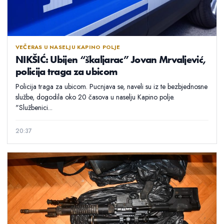
VEČERAS U NASELJU KAPINO POLJE
NIKŠIĆ: Ubijen “škaljarac” Jovan Mrvaljević,
policija traga za ubicom
Policija traga za ubicom. Pucnjava se, naveli su iz te bezbjednosne
službe, dogodila oko 20 časova u naselju Kapino polje.
"Službenici...
20:37