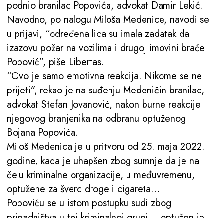
podnio branilac Popovića, advokat Damir Lekić.
Navodno, po nalogu Miloša Medenice, navodi se
u prijavi, “određena lica su imala zadatak da
izazovu požar na vozilima i drugoj imovini braće
Popović”, piše Libertas.
“Ovo je samo emotivna reakcija. Nikome se ne
prijeti”, rekao je na suđenju Medeničin branilac,
advokat Stefan Jovanović, nakon burne reakcije
njegovog branjenika na odbranu optuženog
Bojana Popovića.
Miloš Medenica je u pritvoru od 25. maja 2022.
godine, kada je uhapšen zbog sumnje da je na
čelu kriminalne organizacije, u međuvremenu,
optužene za šverc droge i cigareta…
Popoviću se u istom postupku sudi zbog
pripadništva u toj kriminalnoj grupi – optužen je