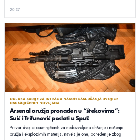
20:37
ODLUKA SUDIJE ZA ISTRAGU NAKON SASLUŠANJA DVOJICE
OSUMNJIČENIH NOVLJANA
Arsenal oružja pronađen u “štekovima”:
Suić i Trifunović poslati u Spuž
Pritvor dvojici osumnjičenih za nedozvoljeno držanje i nošenje
oružja i eksplozivnih materija, navela je ona, određen je zbog