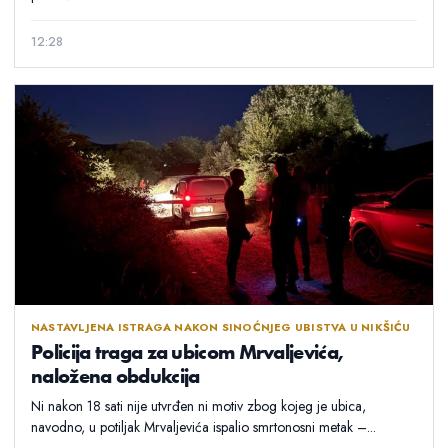
12:28
NASTAVLJENA ISTRAGA NAKON SINOĆNJEG UBISTVA U NIKŠIĆU
Policija traga za ubicom Mrvaljevića,
naložena obdukcija
Ni nakon 18 sati nije utvrđen ni motiv zbog kojeg je ubica,
navodno, u potiljak Mrvaljevića ispalio smrtonosni metak –...