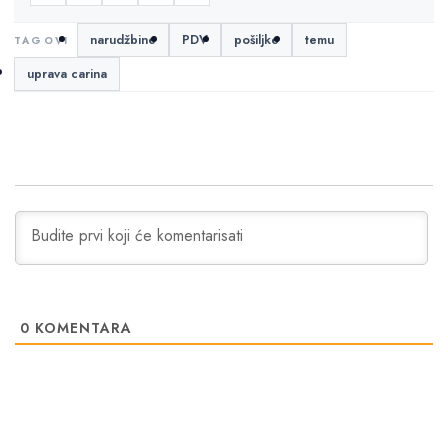
narudžbine
PDV
pošiljke
temu
uprava carina
0
KOMENTARA