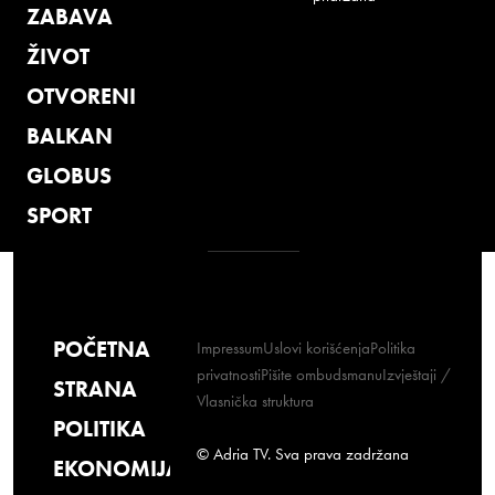
ZABAVA
ŽIVOT
OTVORENI
BALKAN
GLOBUS
SPORT
POČETNA
Impressum
Uslovi korišćenja
Politika
privatnosti
Pišite ombudsmanu
Izvještaji /
STRANA
Vlasnička struktura
POLITIKA
© Adria TV. Sva prava zadržana
EKONOMIJA