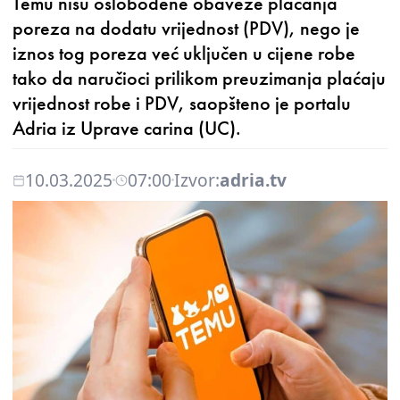
Temu nisu oslobođene obaveze plaćanja
poreza na dodatu vrijednost (PDV), nego je
iznos tog poreza već uključen u cijene robe
tako da naručioci prilikom preuzimanja plaćaju
vrijednost robe i PDV, saopšteno je portalu
Adria iz Uprave carina (UC).
10.03.2025
07:00
Izvor:
adria.tv