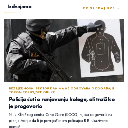
Izdvajamo
POGLEDAJ SVE →
BEZBJEDNOSNI SEKTOR DANIMA NE ODGOVARA O DOGAĐAJU
TOKOM POLICIJSKE OBUKE
Policija ćuti o ranjavanju kolege, ali traži ko
je progovorio
Ni iz Kliničkog centra Crne Gore (KCCG) nijesu odgovorili na
pitanja Adrije da li je povrijeđenom policajcu B.B. ukazivana
pomoć...