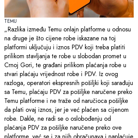
TEMU
„Razlika između Temu onlajn platforme u odnosu
na druge je što cijene robe iskazane na toj
platformi uključuju i iznos PDV koji treba platiti
prilikom stavljanja te robe u slobodan promet u
Crnoj Gori, te građani prilikom plaćanja robe u
stvari plaćaju vrijednost robe i PDV. Iz ovog
razloga, operatori ekspresnih pošiljki koji sarađuju
sa Temu, plaćaju PDV za pošiljke naručene preko
Temu platforme i ne traže od naručioca pošiljke
da plati ovaj iznos, jer je već plaćen sa cijenom
robe. Dakle, ne radi se o oslobođenju od
plaćanja PDV za pošiljke naručene preko ove
platforme, već se i za njih obračunava i naplaćuje