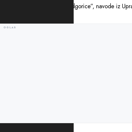
“PROJECTMAN” DOO iz Podgorice”, navode iz Upra