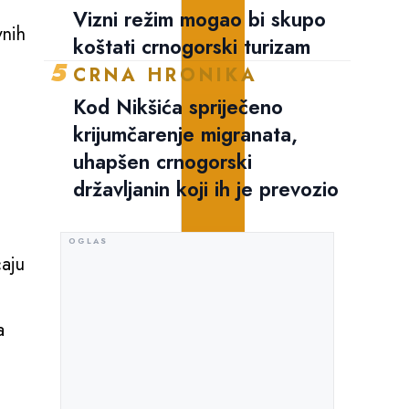
Vizni režim mogao bi skupo
vnih
koštati crnogorski turizam
5
CRNA HRONIKA
Kod Nikšića spriječeno
krijumčarenje migranata,
uhapšen crnogorski
državljanin koji ih je prevozio
ćaju
a