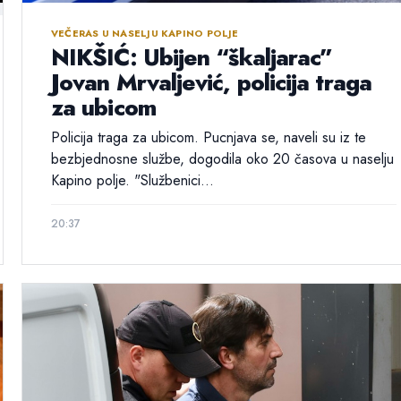
VEČERAS U NASELJU KAPINO POLJE
NIKŠIĆ: Ubijen “škaljarac”
Jovan Mrvaljević, policija traga
za ubicom
Policija traga za ubicom. Pucnjava se, naveli su iz te
bezbjednosne službe, dogodila oko 20 časova u naselju
Kapino polje. "Službenici...
20:37