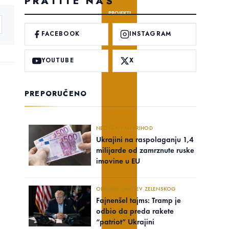
PRATITE NAS
PROJEKTI
FACEBOOK
INSTAGRAM
YOUTUBE
X
PREPORUČENO
NEOČEKIVAN PRIHOD
Ukrajini na raspolaganju 1,4
milijarde od zamrznute ruske
imovine u EU
ODBIJEN ZAHTJEV ZELENSKOG
Fajnenšel tajms: Tramp je
odbio da preda rakete
“patriot” Ukrajini