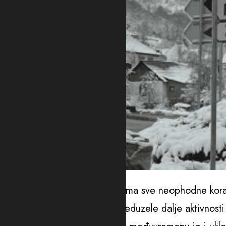
foto: Fejsbuk
“Uprava za saobraćaj preduzima sve neophodne korak
potpunosti razjasnile, kao i preduzele dalje aktivnost