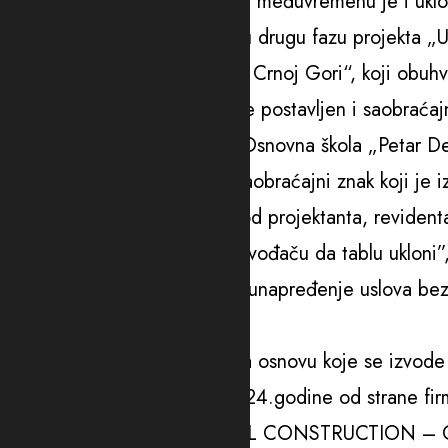
Znak, koji je izazvao tenzije u međuvremenu je i uklo
Kako objašnjavaju, sproveli su drugu fazu projekta
škola na državnim putevima u Crnoj Gori“, koji obuhva
škola u Murini u blozini koje je postavljen i saobraćaj
“Projektom je obuhvaćena i Osnovna škola „Petar Ded
prethodnih dana postavljen saobraćajni znak koji je 
zatražila je hitno izjašnjenje od projektanta, revide
navedene table, te naložila izvođaču da tablu ukloni”
Cilj projekta je, kako dodaju, unapređenje uslova be
u blizini školskih zona.
“Projekatnu dokumentaciju na osnovu koje se izvo
koja je revidovana u maju 2024.godine od strane f
Konzoreijum „SIGNAL – HILL CONSTRUCTION – G