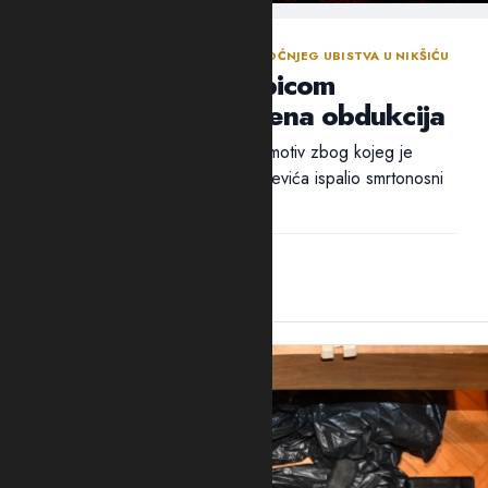
NASTAVLJENA ISTRAGA NAKON SINOĆNJEG UBISTVA U NIKŠIĆU
Policija traga za ubicom
Mrvaljevića, naložena obdukcija
Ni nakon 18 sati nije utvrđen ni motiv zbog kojeg je
ubica, navodno, u potiljak Mrvaljevića ispalio smrtonosni
metak –...
14:44