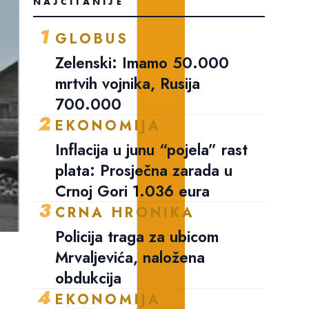
NAJČITANIJE
1
GLOBUS
Zelenski: Imamo 50.000
mrtvih vojnika, Rusija
700.000
2
EKONOMIJA
Inflacija u junu “pojela” rast
plata: Prosječna zarada u
Crnoj Gori 1.036 eura
3
CRNA HRONIKA
Policija traga za ubicom
Mrvaljevića, naložena
obdukcija
4
EKONOMIJA