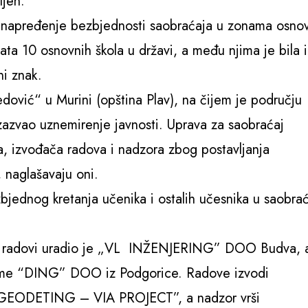
ljen.
 „Unapređenje bezbjednosti saobraćaja u zonama osno
ta 10 osnovnih škola u državi, a među njima je bila i
ni znak.
ović“ u Murini (opština Plav), na čijem je području
izazvao uznemirenje javnosti. Uprava za saobraćaj
nta, izvođača radova i nadzora zbog postavljanja
, naglašavaju oni.
zbjednog kretanja učenika i ostalih učesnika u saobra
de radovi uradio je „VL INŽENJERING” DOO Budva, 
irme “DING” DOO iz Podgorice. Radove izvodi
EODETING – VIA PROJECT”, a nadzor vrši