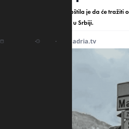
Uprava za saobraćaj saopštila je da će tražiti 
pokazivala da je Peć grad u Srbiji.
07.04.2025
11:07
Izvor:
adria.tv