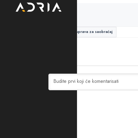
PODIJELITE ČLANAK
Murino
Peć
tabla
uprava za saobraćaj
0
KOMENTARA