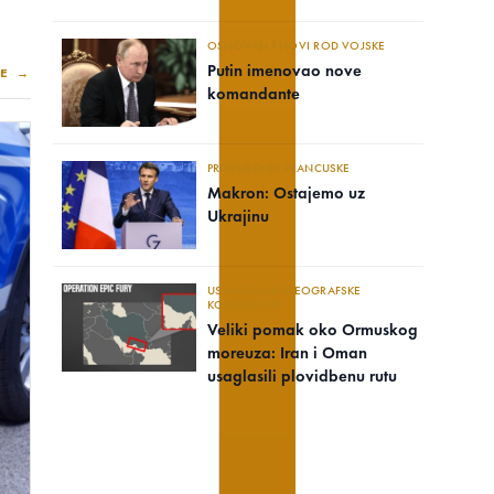
OSNOVAN I NOVI ROD VOJSKE
Putin imenovao nove
E →
komandante
PREDSJEDNIK FRANCUSKE
Makron: Ostajemo uz
Ukrajinu
USAGLAŠENE GEOGRAFSKE
KOORDINATE
Veliki pomak oko Ormuskog
moreuza: Iran i Oman
usaglasili plovidbenu rutu