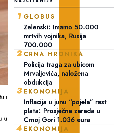
NAJČITANIJE
1
GLOBUS
Zelenski: Imamo 50.000
mrtvih vojnika, Rusija
700.000
2
CRNA HRONIKA
Policija traga za ubicom
Mrvaljevića, naložena
obdukcija
3
EKONOMIJA
u i
Inflacija u junu “pojela” rast
plata: Prosječna zarada u
u u
Crnoj Gori 1.036 eura
4
EKONOMIJA