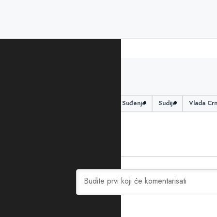
PODIJELITE ČLANAK
plate
povećanje plata
Suđenje
Sudije
Vlada Cr