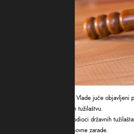
Ilustracija
Vijesti ptenose da su na sajtu Vlade juče objavljen
sudijama i Zakona o državnom tužilaštvu.
Prema predlogu Vlade, rukovodioci državnih tužilaštav
iznosu od 30 odsto visine osnovne zarade.