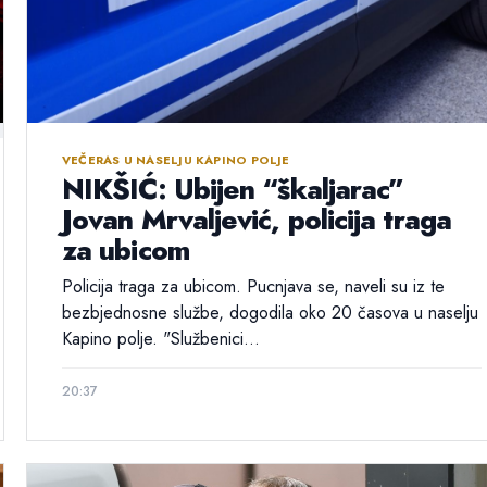
VEČERAS U NASELJU KAPINO POLJE
NIKŠIĆ: Ubijen “škaljarac”
Jovan Mrvaljević, policija traga
za ubicom
Policija traga za ubicom. Pucnjava se, naveli su iz te
bezbjednosne službe, dogodila oko 20 časova u naselju
Kapino polje. "Službenici...
20:37