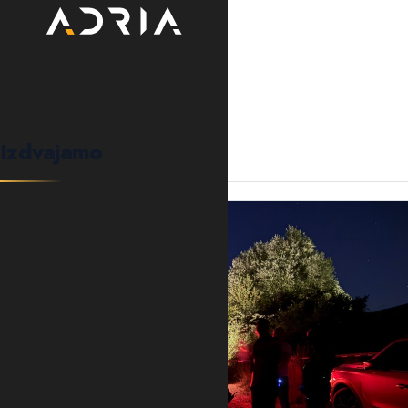
0
KOMENTARA
Izdvajamo