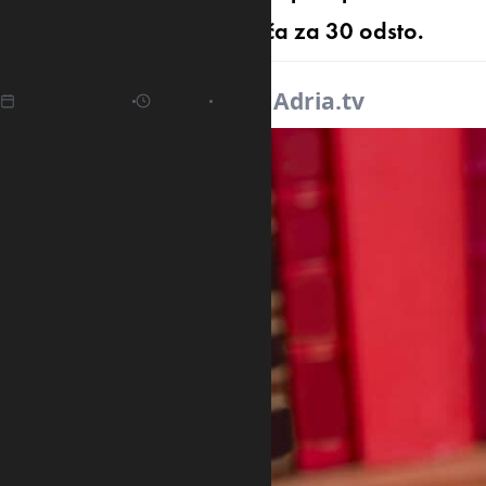
uskoro mogla da bude veća za 30 odsto.
18.04.2025
07:14
Izvor:
Adria.tv