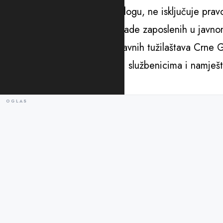
Taj dodatak, kako stoji u predlogu, ne isključuje pra
zakonom kojim se uređuju zarade zaposlenih u javno
Iz Sindikalne organizacije državnih tužilaštava Crne 
plate državnim tužiocima, ali i službenicima i namješ