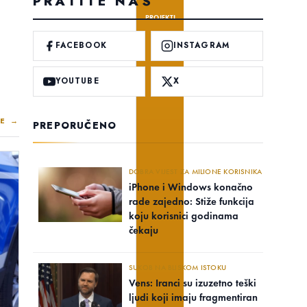
PRATITE NAS
PROJEKTI
FACEBOOK
INSTAGRAM
YOUTUBE
X
E →
PREPORUČENO
DOBRA VIJEST ZA MILIONE KORISNIKA
iPhone i Windows konačno
rade zajedno: Stiže funkcija
koju korisnici godinama
čekaju
SUKOB NA BLISKOM ISTOKU
Vens: Iranci su izuzetno teški
ljudi koji imaju fragmentiran