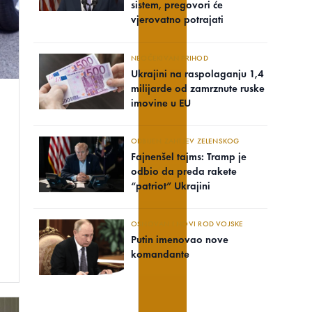
sistem, pregovori će
vjerovatno potrajati
NEOČEKIVAN PRIHOD
Ukrajini na raspolaganju 1,4
milijarde od zamrznute ruske
imovine u EU
ODBIJEN ZAHTJEV ZELENSKOG
Fajnenšel tajms: Tramp je
odbio da preda rakete
“patriot” Ukrajini
OSNOVAN I NOVI ROD VOJSKE
Putin imenovao nove
komandante