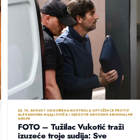
ZA 10. AVGUST ODGOĐENA KONTROLA OPTUŽNICE PROTIV
ALEKSANDRA MIJAJLOVIĆA I NJEGOVE NAVODNE KRIMINALNE
GRUPE
FOTO – Tužilac Vukotić traži
izuzeće troje sudija: Sve