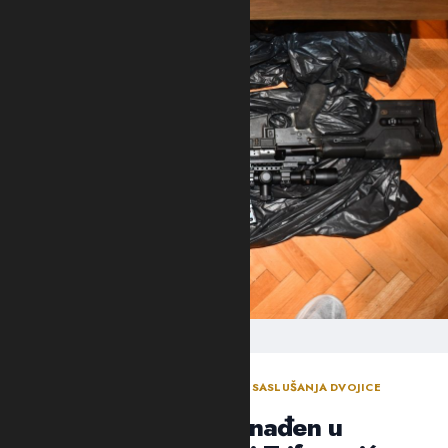
ODLUKA SUDIJE ZA ISTRAGU NAKON SASLUŠANJA DVOJICE
OSUMNJIČENIH NOVLJANA
Arsenal oružja pronađen u