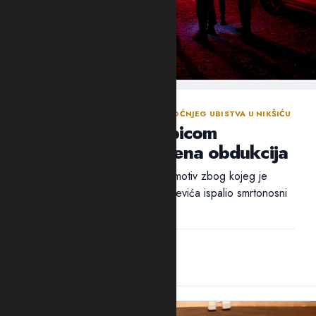
NASTAVLJENA ISTRAGA NAKON SINOĆNJEG UBISTVA U NIKŠIĆU
Policija traga za ubicom
Mrvaljevića, naložena obdukcija
Ni nakon 18 sati nije utvrđen ni motiv zbog kojeg je
ubica, navodno, u potiljak Mrvaljevića ispalio smrtonosni
metak –...
14:44