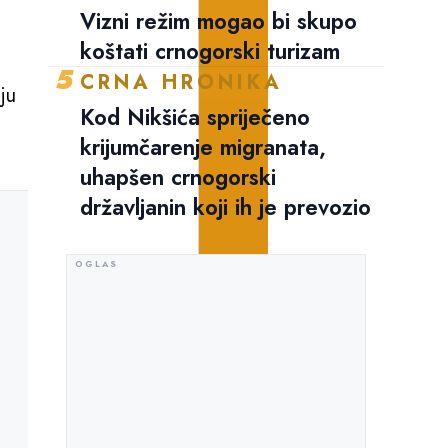
Vizni režim mogao bi skupo
koštati crnogorski turizam
5
CRNA HRONIKA
ju
Kod Nikšića spriječeno
krijumčarenje migranata,
uhapšen crnogorski
državljanin koji ih je prevozio