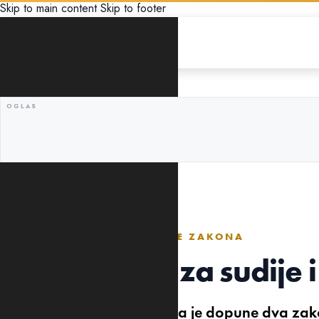
Skip to main content
Skip to footer
DRUŠTVO
VLADA OBJAVILA PREDLOGE ZAKONA
Veće zarade za sudije i
Vlada Crne Gore predložila je dopune dva zako