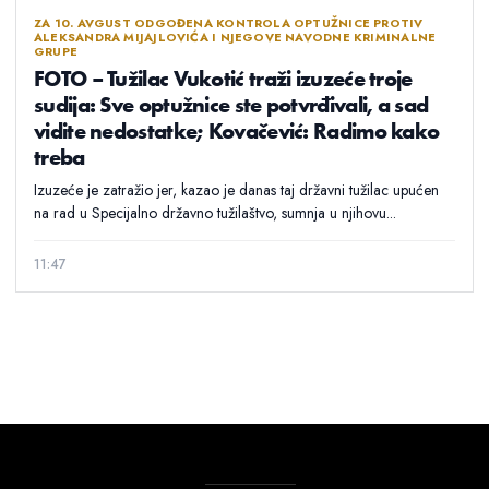
ZA 10. AVGUST ODGOĐENA KONTROLA OPTUŽNICE PROTIV
ALEKSANDRA MIJAJLOVIĆA I NJEGOVE NAVODNE KRIMINALNE
GRUPE
FOTO – Tužilac Vukotić traži izuzeće troje
sudija: Sve optužnice ste potvrđivali, a sad
vidite nedostatke; Kovačević: Radimo kako
treba
Izuzeće je zatražio jer, kazao je danas taj državni tužilac upućen
na rad u Specijalno državno tužilaštvo, sumnja u njihovu...
11:47