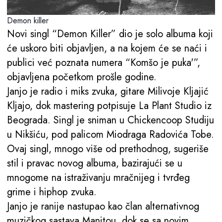
Demon killer
Novi singl “Demon Killer” dio je solo albuma koji
će uskoro biti objavljen, a na kojem će se naći i
publici već poznata numera “Komšo je puka'”,
objavljena početkom prošle godine.
Janjo je radio i miks zvuka, gitare Milivoje Kljajić
Kljajo, dok mastering potpisuje La Plant Studio iz
Beograda. Singl je sniman u Chickencoop Studiju
u Nikšiću, pod palicom Miodraga Radovića Tobe.
Ovaj singl, mnogo više od prethodnog, sugeriše
stil i pravac novog albuma, bazirajući se u
mnogome na istraživanju mračnijeg i tvrđeg
grime i hiphop zvuka.
Janjo je ranije nastupao kao član alternativnog
muzičkog sastava Manitou, dok se sa novim