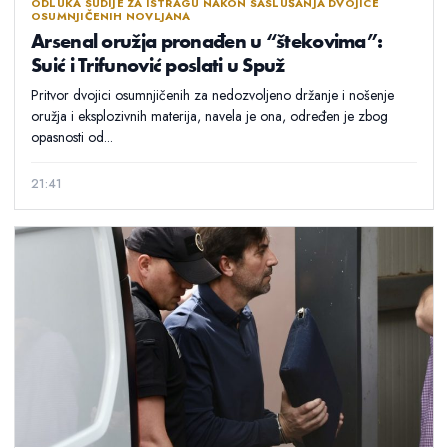
ODLUKA SUDIJE ZA ISTRAGU NAKON SASLUŠANJA DVOJICE
OSUMNJIČENIH NOVLJANA
Arsenal oružja pronađen u “štekovima”:
Suić i Trifunović poslati u Spuž
Pritvor dvojici osumnjičenih za nedozvoljeno držanje i nošenje
oružja i eksplozivnih materija, navela je ona, određen je zbog
opasnosti od...
21:41