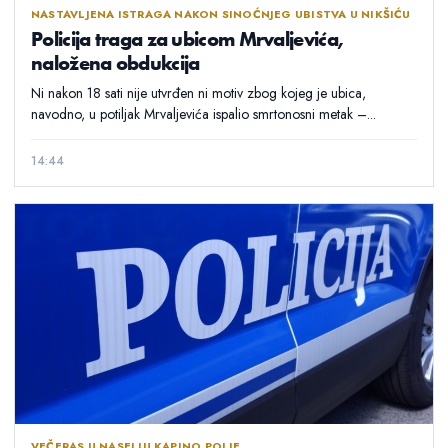
NASTAVLJENA ISTRAGA NAKON SINOĆNJEG UBISTVA U NIKŠIĆU
Policija traga za ubicom Mrvaljevića,
naložena obdukcija
Ni nakon 18 sati nije utvrđen ni motiv zbog kojeg je ubica,
navodno, u potiljak Mrvaljevića ispalio smrtonosni metak –...
14:44
VEČERAS U NASELJU KAPINO POLJE