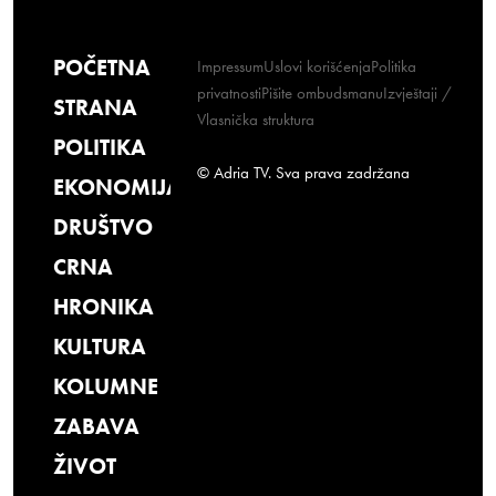
POČETNA
Impressum
Uslovi korišćenja
Politika
privatnosti
Pišite ombudsmanu
Izvještaji /
STRANA
Vlasnička struktura
POLITIKA
© Adria TV. Sva prava zadržana
EKONOMIJA
DRUŠTVO
CRNA
HRONIKA
KULTURA
KOLUMNE
ZABAVA
ŽIVOT