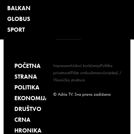
BALKAN
GLOBUS
SPORT
POČETNA
Impressum
Uslovi korišćenja
Politika
privatnosti
Pišite ombudsmanu
Izvještaji /
STRANA
Vlasnička struktura
POLITIKA
© Adria TV. Sva prava zadržana
EKONOMIJA
DRUŠTVO
CRNA
HRONIKA