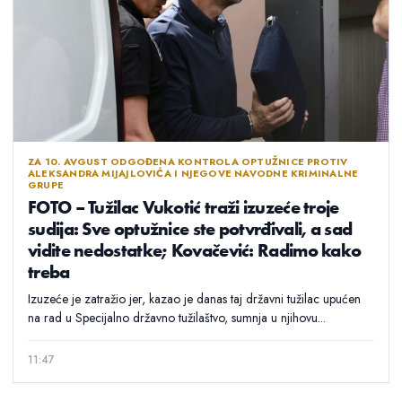
ZA 10. AVGUST ODGOĐENA KONTROLA OPTUŽNICE PROTIV
ALEKSANDRA MIJAJLOVIĆA I NJEGOVE NAVODNE KRIMINALNE
GRUPE
FOTO – Tužilac Vukotić traži izuzeće troje
sudija: Sve optužnice ste potvrđivali, a sad
vidite nedostatke; Kovačević: Radimo kako
treba
Izuzeće je zatražio jer, kazao je danas taj državni tužilac upućen
na rad u Specijalno državno tužilaštvo, sumnja u njihovu...
11:47