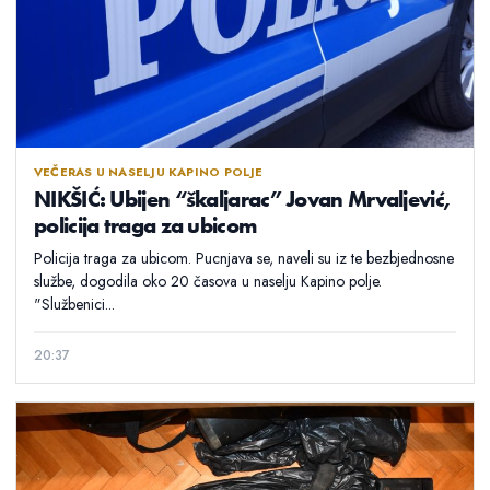
VEČERAS U NASELJU KAPINO POLJE
NIKŠIĆ: Ubijen “škaljarac” Jovan Mrvaljević,
policija traga za ubicom
Policija traga za ubicom. Pucnjava se, naveli su iz te bezbjednosne
službe, dogodila oko 20 časova u naselju Kapino polje.
"Službenici...
20:37