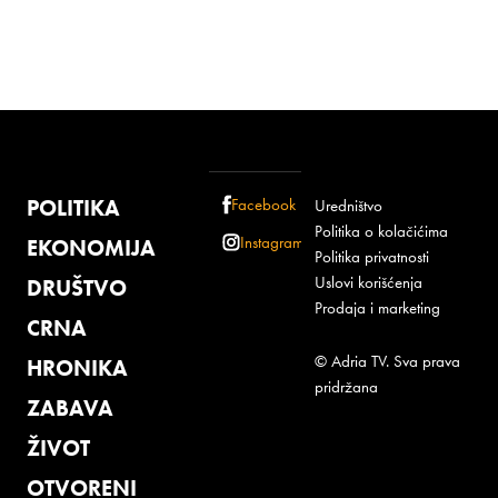
POLITIKA
Facebook
Uredništvo
Politika o kolačićima
Instagram
EKONOMIJA
Politika privatnosti
Uslovi korišćenja
DRUŠTVO
Prodaja i marketing
CRNA
© Adria TV. Sva prava
HRONIKA
pridržana
ZABAVA
ŽIVOT
OTVORENI