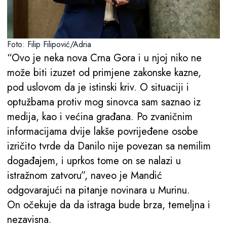
Foto: Filip Filipović/Adria
“Ovo je neka nova Crna Gora i u njoj niko ne
može biti izuzet od primjene zakonske kazne,
pod uslovom da je istinski kriv. O situaciji i
optužbama protiv mog sinovca sam saznao iz
medija, kao i većina građana. Po zvaničnim
informacijama dvije lakše povrijeđene osobe
izričito tvrde da Danilo nije povezan sa nemilim
događajem, i uprkos tome on se nalazi u
istražnom zatvoru”, naveo je Mandić
odgovarajući na pitanje novinara u Murinu.
On očekuje da da istraga bude brza, temeljna i
nezavisna.