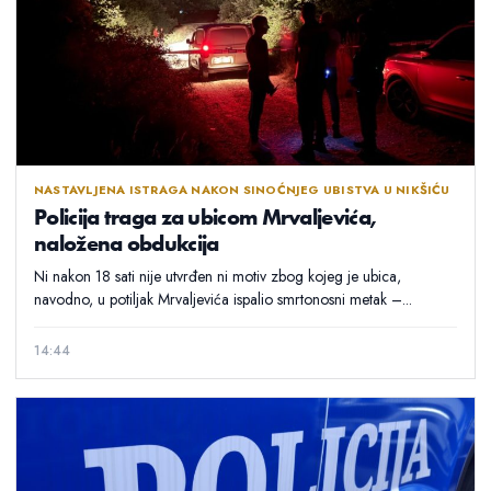
NASTAVLJENA ISTRAGA NAKON SINOĆNJEG UBISTVA U NIKŠIĆU
Policija traga za ubicom Mrvaljevića,
naložena obdukcija
Ni nakon 18 sati nije utvrđen ni motiv zbog kojeg je ubica,
navodno, u potiljak Mrvaljevića ispalio smrtonosni metak –...
14:44