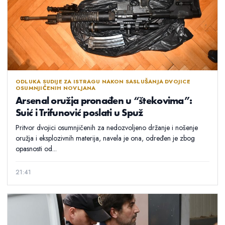
ODLUKA SUDIJE ZA ISTRAGU NAKON SASLUŠANJA DVOJICE
OSUMNJIČENIH NOVLJANA
Arsenal oružja pronađen u “štekovima”:
Suić i Trifunović poslati u Spuž
Pritvor dvojici osumnjičenih za nedozvoljeno držanje i nošenje
oružja i eksplozivnih materija, navela je ona, određen je zbog
opasnosti od...
21:41