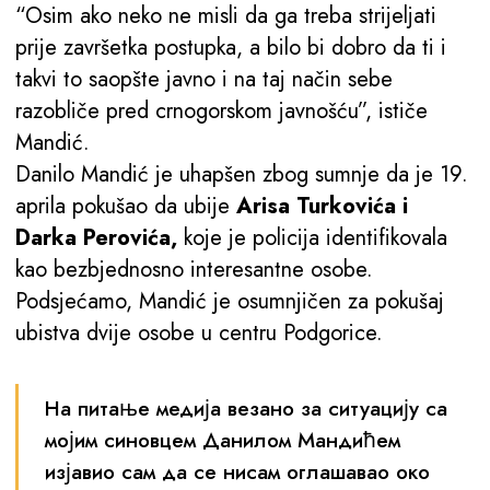
“Osim ako neko ne misli da ga treba strijeljati
prije završetka postupka, a bilo bi dobro da ti i
takvi to saopšte javno i na taj način sebe
razobliče pred crnogorskom javnošću”, ističe
Mandić.
Danilo Mandić je uhapšen zbog sumnje da je 19.
aprila pokušao da ubije
Arisa Turkovića i
Darka Perovića,
koje je policija identifikovala
kao bezbjednosno interesantne osobe.
Podsjećamo, Mandić je osumnjičen za pokušaj
ubistva dvije osobe u centru Podgorice.
На питање медија везано за ситуацију са
мојим синовцем Данилом Мандићем
изјавио сам да се нисам оглашавао око