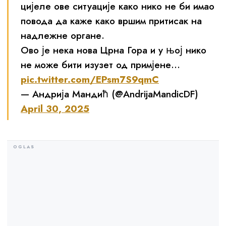
цијеле ове ситуације како нико не би имао
повода да каже како вршим притисак на
надлежне органе.
Ово је нека нова Црна Гора и у њој нико
не може бити изузет од примјене…
pic.twitter.com/EPsm7S9qmC
— Андрија Мандић (@AndrijaMandicDF)
April 30, 2025