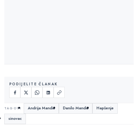
PODIJELITE ČLANAK
Andrija Mandić
Danilo Mandić
Hapšenje
sinovac