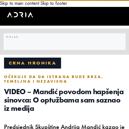
Skip to main content
Skip to footer
CRNA HRONIKA
OČEKUJE DA DA ISTRAGA BUDE BRZA,
TEMELJNA I NEZAVISNA
VIDEO – Mandić povodom hapšenja
sinovca: O optužbama sam saznao
iz medija
Predsjednik Skupštine Andrija Mandić kazao je