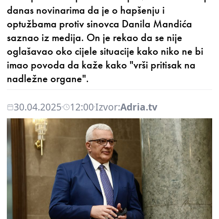
danas novinarima da je o hapšenju i
optužbama protiv sinovca Danila Mandića
saznao iz medija. On je rekao da se nije
oglašavao oko cijele situacije kako niko ne bi
imao povoda da kaže kako "vrši pritisak na
nadležne organe".
30.04.2025
12:00
Izvor:
Adria.tv