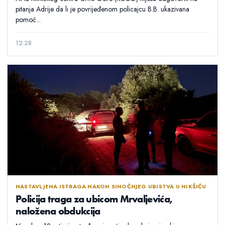
pitanja Adrije da li je povrijeđenom policajcu B.B. ukazivana
pomoć...
12:28
NASTAVLJENA ISTRAGA NAKON SINOĆNJEG UBISTVA U NIKŠIĆU
Policija traga za ubicom Mrvaljevića,
naložena obdukcija