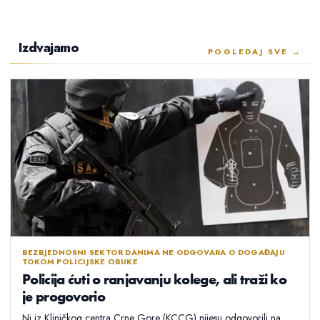
Izdvajamo
POGLEDAJ SVE →
BEZBJEDNOSNI SEKTOR DANIMA NE ODGOVARA O DOGAĐAJU
TOKOM POLICIJSKE OBUKE
Policija ćuti o ranjavanju kolege, ali traži ko
je progovorio
Ni iz Kliničkog centra Crne Gore (KCCG) nijesu odgovorili na