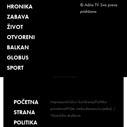
© Adria TV. Sva prava
HRONIKA
pridržana
ZABAVA
ŽIVOT
OTVORENI
BALKAN
GLOBUS
SPORT
POČETNA
Impressum
Uslovi korišćenja
Politika
privatnosti
Pišite ombudsmanu
Izvještaji /
STRANA
Vlasnička struktura
POLITIKA