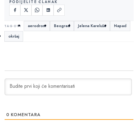
PODIJELITE ČLANAK
aerodrom
Beograd
Jelena Kareluša
Napad
okršaj
0
KOMENTARA