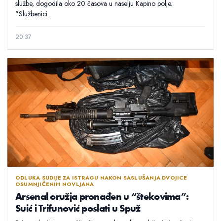
službe, dogodila oko 20 časova u naselju Kapino polje.
"Službenici...
20:37
ODLUKA SUDIJE ZA ISTRAGU NAKON SASLUŠANJA DVOJICE
OSUMNJIČENIH NOVLJANA
Arsenal oružja pronađen u “štekovima”:
Suić i Trifunović poslati u Spuž