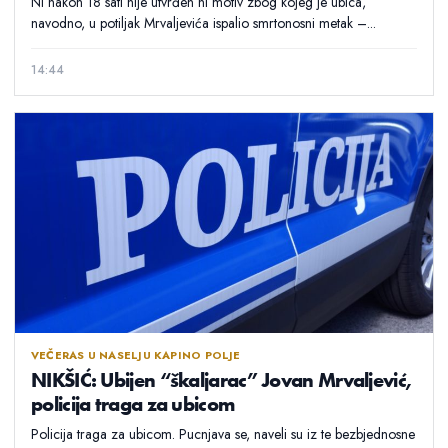
Ni nakon 18 sati nije utvrđen ni motiv zbog kojeg je ubica,
navodno, u potiljak Mrvaljevića ispalio smrtonosni metak –...
14:44
VEČERAS U NASELJU KAPINO POLJE
NIKŠIĆ: Ubijen “škaljarac” Jovan Mrvaljević,
policija traga za ubicom
Policija traga za ubicom. Pucnjava se, naveli su iz te bezbjednosne