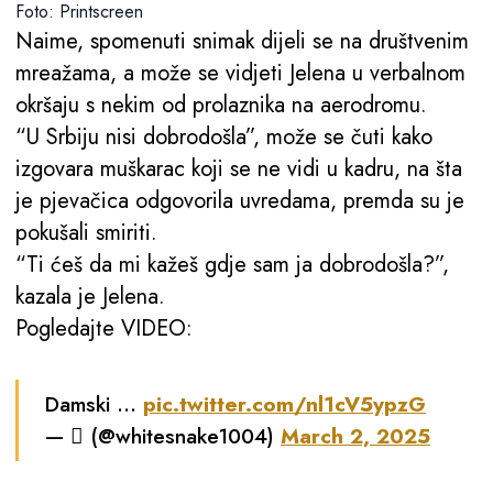
Foto: Printscreen
Naime, spomenuti snimak dijeli se na društvenim
mreažama, a može se vidjeti Jelena u verbalnom
okršaju s nekim od prolaznika na aerodromu.
“U Srbiju nisi dobrodošla”, može se čuti kako
izgovara muškarac koji se ne vidi u kadru, na šta
je pjevačica odgovorila uvredama, premda su je
pokušali smiriti.
“Ti ćeš da mi kažeš gdje sam ja dobrodošla?”,
kazala je Jelena.
Pogledajte VIDEO:
Damski …
pic.twitter.com/nl1cV5ypzG
—  (@whitesnake1004)
March 2, 2025