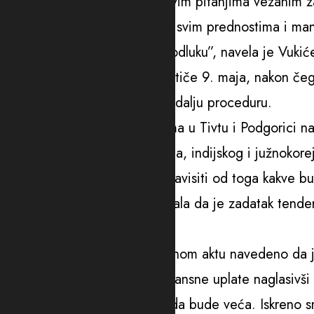
potpuna spremnost da se o svim pitanjima vezanim z
“Da otvoreno razgovaramo o svim prednostima i man
konačno donesemo zajedno odluku”, navela je Vukiće
Rok za dostavljanje ponuda ističe 9. maja, nakon čeg
dostavljanje izveštaja Vladi u dalju proceduru.
Na tender za zakup aerodroma u Tivtu i Podgorici na 
francusko-turskog konzorcijuma, indijskog i južnokor
Ministarka je istakla da „sve zavisiti od toga kakve b
su potrebe Crne Gore“ i dodala da je zadatak tende
potrebe Crne Gore.
Objasnila je da je u koncesionom aktu navedeno da 
najmanje 100 miliona eura avansne uplate naglasivši 
“Poželjno bi bilo da ta naknada bude veća. Iskreno 