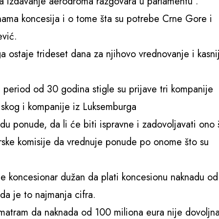
a izdavanje aerodroma razgovara u parlamentu“.
ama koncesija i o tome šta su potrebe Crne Gore i
vić.
a ostaje trideset dana za njihovo vrednovanje i kasni
period od 30 godina stigle su prijave tri kompanije
ejskog i kompanije iz Luksemburga
udu ponude, da li će biti ispravne i zadovoljavati ono 
rske komisije da vrednuje ponude po onome što su
je koncesionar dužan da plati koncesionu naknadu od
da je to najmanja cifra.
smatram da naknada od 100 miliona eura nije dovoljn