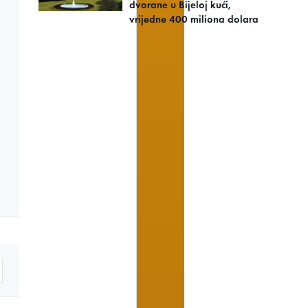
dvorane u Bijeloj kući,
vrijedne 400 miliona dolara