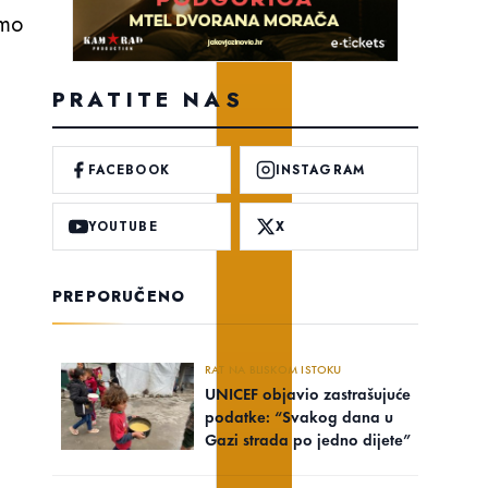
imo
PRATITE NAS
FACEBOOK
INSTAGRAM
YOUTUBE
X
PREPORUČENO
RAT NA BLISKOM ISTOKU
UNICEF objavio zastrašujuće
podatke: “Svakog dana u
Gazi strada po jedno dijete”