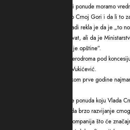
dva crnogorska aerodroma, ali ponude moramo vrednov
da li je to ono što je potrebno Crnoj Gori i da li to 
Govoreći o koncesionoj naknadi rekla je da je „to 
pripadne Opštinama Zeta i Tivat, ali da je Ministarstvo
usvojen i sporan je za ove dvije opštine“.
“Ukoliko dođe do izdavanja aerodroma pod koncesiju 
zemlje u Tivtu”, podsjetila je Vukićević.
Očekivani obim investicija tokom prve godine najma
trajanja koncesija.
Odgovarajući na pitanje šta je ponuda koju Vlada Crn
ponuda koja bi „garantovala da brzo razvijanje crnog
destinacija i kredibilnih avio kompanija što će značaj