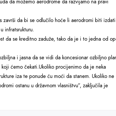
onuda da možemo aerodrome da razvijamo na pravi
završi da bi se odlučilo hoće li aerodromi biti izdati
u infratsrukturu.
t da se kreditno zaduže, tako da je i to jedna od op
ozbiljna i jasna da se vidi da koncesionar ozbiljno pla
 koji ćemo čekati.Ukoliko procijenimo da je neka
astrukture iza te ponude ću moći da stanem. Ukoliko ne
dromi ostanu u državnom vlasništvu”, zaključila je