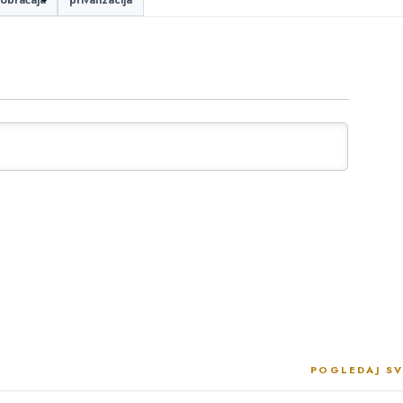
aobraćaja
privatizacija
POGLEDAJ SV