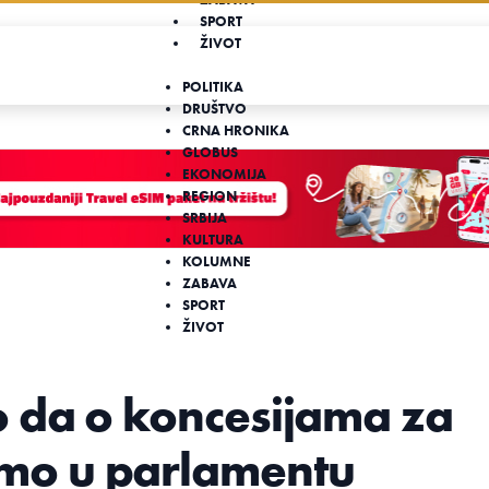
SPORT
ŽIVOT
POLITIKA
DRUŠTVO
CRNA HRONIKA
GLOBUS
EKONOMIJA
REGION
SRBIJA
KULTURA
KOLUMNE
ZABAVA
SPORT
ŽIVOT
o da o koncesijama za
mo u parlamentu