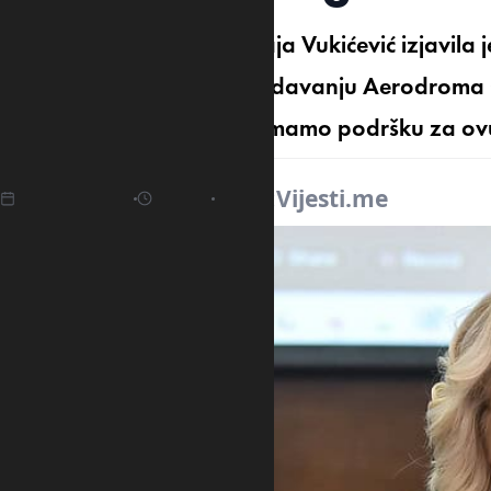
Ministarka saobraćaja Maja Vukićević izjavila
parlamentom o odluci o izdavanju Aerodroma Cr
važno da i u parlamentu imamo podršku za ovu 
30.04.2025
07:24
Izvor:
Vijesti.me