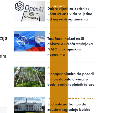
NOVINE
PROJEKTI
Dobre vijesti za korisnike
ChatGPT-a: Ukida se jedno
od najvećih ograničenja
TVRDNJE
cija
Tas: Ruski hakeri našli
dokaze o učešću stručnjaka
NATO u ukrajinskim
napadima
nira
GLOBUS
Singapur planira da posadi
milion stabala drveća, u
borbi protiv toplotnih talasa
TESTIRAN AUTORITET PREDSJEDNIKA
Sud naložio Trampu da
zaustavi izgradnju balske