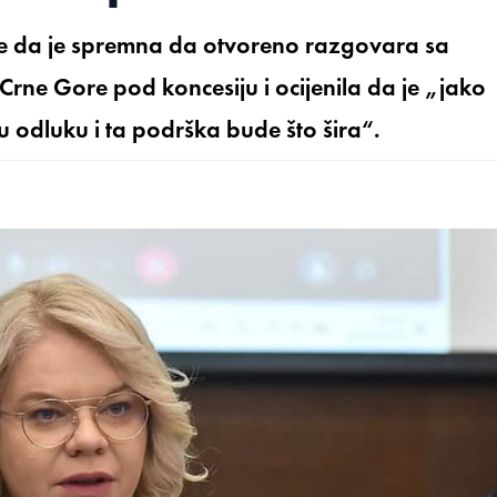
 je da je spremna da otvoreno razgovara sa
ne Gore pod koncesiju i ocijenila da je „jako
odluku i ta podrška bude što šira“.