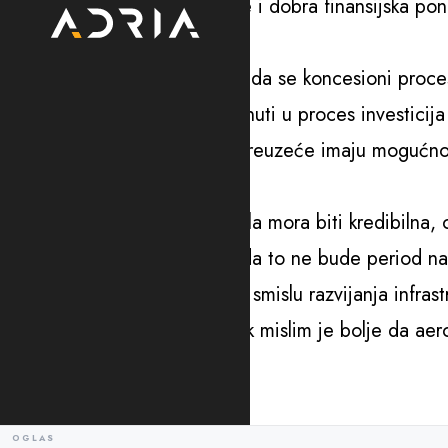
„Takođe, poželjno da to bude i dobra finansijska p
način“.
Ministarka je kazala da važno da se koncesioni proces 
pod koncesiju ili će samo krenuti u proces investicija 
Aerodromi kao profitalbilno preuzeće imaju mogućnos
o kojoj treba razmišljati.
„Odluka iza koje bih lično stala mora biti kredibilna, 
da razvija naše aerodrome i da to ne bude period na
ponuda finansijski i ozbiljna u smislu razvijanja infr
bude takvih ponuda onda ipak mislim je bolje da aero
Vukićević.