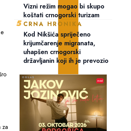
Vizni režim mogao bi skupo
koštati crnogorski turizam
5
CRNA HRONIKA
je
Kod Nikšića spriječeno
krijumčarenje migranata,
uhapšen crnogorski
državljanin koji ih je prevozio
šro
a za