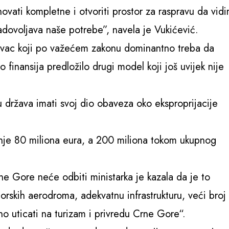
ati kompletne i otvoriti prostor za raspravu da vid
zadovoljava naše potrebe”, navela je Vukićević.
novac koji po važećem zakonu dominantno treba da
 finansija predložilo drugi model koji još uvijek nije
država imati svoj dio obaveza oko eksproprijacije
nje 80 miliona eura, a 200 miliona tokom ukupnog
e Gore neće odbiti ministarka je kazala da je to
orskih aerodroma, adekvatnu infrastrukturu, veći broj
no uticati na turizam i privredu Crne Gore“.