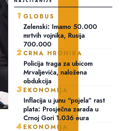
NAJČITANIJE
1
GLOBUS
Zelenski: Imamo 50.000
mrtvih vojnika, Rusija
700.000
2
CRNA HRONIKA
Policija traga za ubicom
Mrvaljevića, naložena
obdukcija
3
EKONOMIJA
Inflacija u junu “pojela” rast
plata: Prosječna zarada u
Crnoj Gori 1.036 eura
4
EKONOMIJA