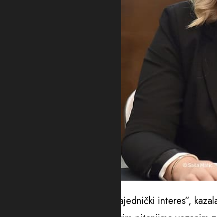
Foto: Vlada
“Ova odluka treba da bude zajednički interes”, kazala 