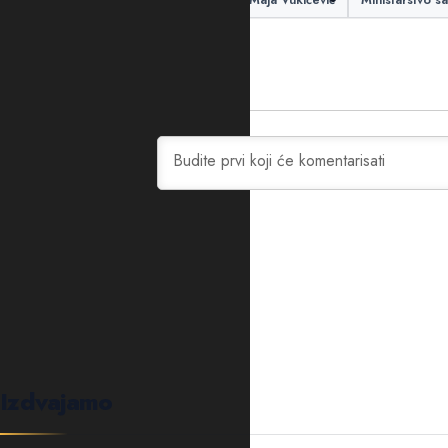
Aerodromi
koncesije
Maja Vukićević
Ministarstvo s
0
KOMENTARA
Izdvajamo