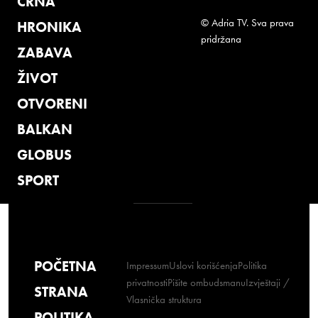
CRNA
© Adria TV. Sva prava
HRONIKA
pridržana
ZABAVA
ŽIVOT
OTVORENI
BALKAN
GLOBUS
SPORT
POČETNA
Impressum
Uslovi korišćenja
Politika
privatnosti
Pišite ombudsmanu
Izvještaji /
STRANA
Vlasnička struktura
POLITIKA