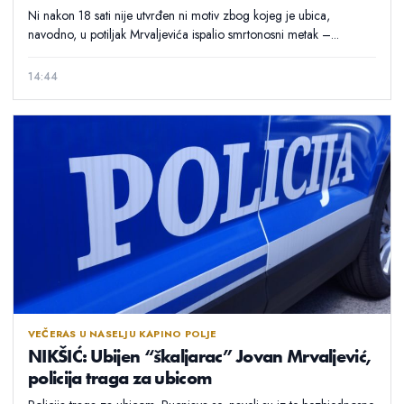
Ni nakon 18 sati nije utvrđen ni motiv zbog kojeg je ubica,
navodno, u potiljak Mrvaljevića ispalio smrtonosni metak –...
14:44
VEČERAS U NASELJU KAPINO POLJE
NIKŠIĆ: Ubijen “škaljarac” Jovan Mrvaljević,
policija traga za ubicom