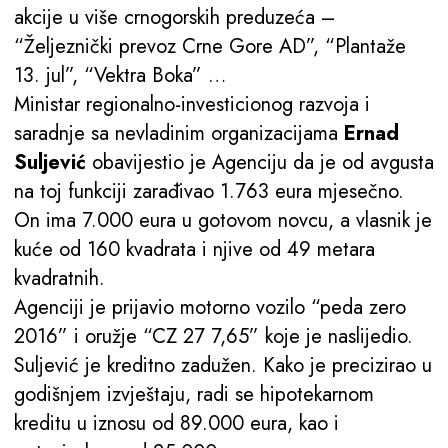
akcije u više crnogorskih preduzeća –
“Željeznički prevoz Crne Gore AD”, “Plantaže
13. jul”, “Vektra Boka” …
Ministar regionalno-investicionog razvoja i
saradnje sa nevladinim organizacijama
Ernad
Suljević
obavijestio je Agenciju da je od avgusta
na toj funkciji zarađivao 1.763 eura mjesečno.
On ima 7.000 eura u gotovom novcu, a vlasnik je
kuće od 160 kvadrata i njive od 49 metara
kvadratnih.
Agenciji je prijavio motorno vozilo “peda zero
2016” i oružje “CZ 27 7,65” koje je naslijedio.
Suljević je kreditno zadužen. Kako je precizirao u
godišnjem izvještaju, radi se hipotekarnom
kreditu u iznosu od 89.000 eura, kao i