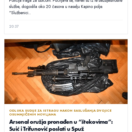
Policija traga za ubicom. Pucnjava se, naveli su iz te bezbjednosne
službe, dogodila oko 20 časova u naselju Kapino polje.
"Službenici...
20:37
ODLUKA SUDIJE ZA ISTRAGU NAKON SASLUŠANJA DVOJICE
OSUMNJIČENIH NOVLJANA
Arsenal oružja pronađen u “štekovima”:
Suić i Trifunović poslati u Spuž