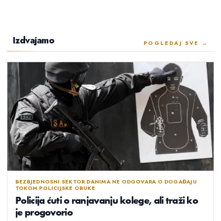
Izdvajamo
POGLEDAJ SVE →
BEZBJEDNOSNI SEKTOR DANIMA NE ODGOVARA O DOGAĐAJU
TOKOM POLICIJSKE OBUKE
Policija ćuti o ranjavanju kolege, ali traži ko
je progovorio