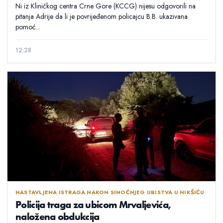
Ni iz Kliničkog centra Crne Gore (KCCG) nijesu odgovorili na
pitanja Adrije da li je povrijeđenom policajcu B.B. ukazivana
pomoć...
12:28
NASTAVLJENA ISTRAGA NAKON SINOĆNJEG UBISTVA U NIKŠIĆU
Policija traga za ubicom Mrvaljevića,
naložena obdukcija