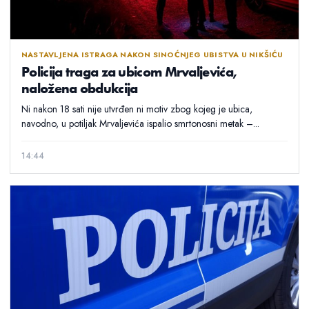
NASTAVLJENA ISTRAGA NAKON SINOĆNJEG UBISTVA U NIKŠIĆU
Policija traga za ubicom Mrvaljevića,
naložena obdukcija
Ni nakon 18 sati nije utvrđen ni motiv zbog kojeg je ubica,
navodno, u potiljak Mrvaljevića ispalio smrtonosni metak –...
14:44