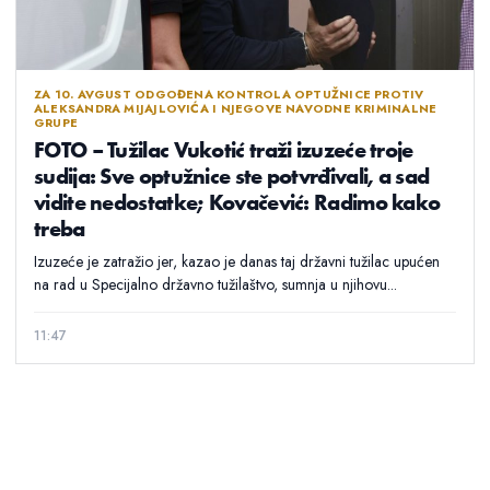
ZA 10. AVGUST ODGOĐENA KONTROLA OPTUŽNICE PROTIV
ALEKSANDRA MIJAJLOVIĆA I NJEGOVE NAVODNE KRIMINALNE
GRUPE
FOTO – Tužilac Vukotić traži izuzeće troje
sudija: Sve optužnice ste potvrđivali, a sad
vidite nedostatke; Kovačević: Radimo kako
treba
Izuzeće je zatražio jer, kazao je danas taj državni tužilac upućen
na rad u Specijalno državno tužilaštvo, sumnja u njihovu...
11:47