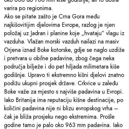
varira po regionima.
Ako se pitate zašto je Crna Gora među
najkišovitijim djelovima Evrope, razlog je njen
položaj uz Jadran i planine koje „hvataju“ vlagu iz
vazduha. Vlažan morski vazduh nailazi na masiv
Orjena iznad Boke kotorske, gdje se naglo uzdiže
i pretvara u obilne padavine, zbog čega neka
područja bilježe i do pet hiljada milimetara kiše
godišnje. Upravo ti ekstremno kišni djelovi znatno
podižu ukupni prosjek države. Crkvice u zaleđu
Boke važe za mjesto s najviše padavina u Evropi.
Iako Britanija ima reputaciju kišne destinacije, po
količini padavina nije ni blizu evropskog vrha –
čak je bliža prosjeku nego ekstremima. Prošle
godine tamo je palo oko 963 mm padavina. Iako