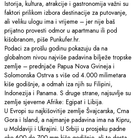
Istorija, kultura, atrakcije i gastronomija važni su
faktori prilikom izbora destinacije za putovanje,
ali veliku ulogu ima i vrijeme – jer nije baš
prijatno provesti odmor u apartmanu ili pod
kišobranom, piše Punkufer.hr.
Podaci za prošlu godinu pokazuju da na
globalnom nivou najviše padavina bilježe tropske
zemlje – prednjače Papua Nova Gvineja i
Solomonska Ostrva s više od 4.000 milimetara
kiše godišnje, a odmah iza njih su Filipini,
Indonezija i Panama. S druge strane, najsuvlje su
zemlje sjeverne Afrike: Egipat i Libija.
U Evropi su najkišovitije zemlje Švajcarska, Crna
Gora i Island, a najmanje padavina ima na Kipru,
u Moldaviji i Ukrajini. U Srbiji u prosjeku padne
oko 600 do 700 mm kiše godišnje, ali to dosta