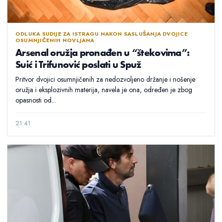
ODLUKA SUDIJE ZA ISTRAGU NAKON SASLUŠANJA DVOJICE
OSUMNJIČENIH NOVLJANA
Arsenal oružja pronađen u “štekovima”:
Suić i Trifunović poslati u Spuž
Pritvor dvojici osumnjičenih za nedozvoljeno držanje i nošenje
oružja i eksplozivnih materija, navela je ona, određen je zbog
opasnosti od...
21:41