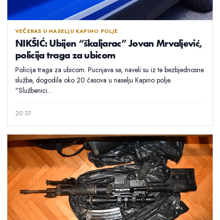
VEČERAS U NASELJU KAPINO POLJE
NIKŠIĆ: Ubijen “škaljarac” Jovan Mrvaljević,
policija traga za ubicom
Policija traga za ubicom. Pucnjava se, naveli su iz te bezbjednosne
službe, dogodila oko 20 časova u naselju Kapino polje.
"Službenici...
20:37