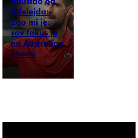
odustao od
Adelejda:
Žao mi je,
sav fokus je
na Australian
openu