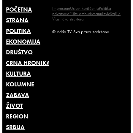
Impressum
Uslovi korišćenja
Politika
POČETNA
privatnosti
Pišite ombudsmanu
Izvještaji /
Vlasnička struktura
STRANA
POLITIKA
© Adria TV. Sva prava zadržana
EKONOMIJA
DRUŠTVO
CRNA HRONIKA
KULTURA
KOLUMNE
ZABAVA
ŽIVOT
REGION
SRBIJA