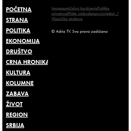
Impressum
Uslovi korišćenja
Politika
POČETNA
privatnosti
Pišite ombudsmanu
Izvještaji /
Vlasnička struktura
STRANA
POLITIKA
© Adria TV. Sva prava zadržana
EKONOMIJA
DRUŠTVO
CRNA HRONIKA
KULTURA
KOLUMNE
ZABAVA
ŽIVOT
REGION
SRBIJA