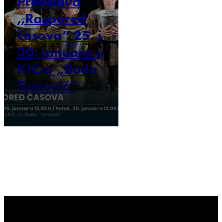
Predstava
,,Raspored
časova” 25. i
30. januara u
KIC-u „Budo
Tomović“