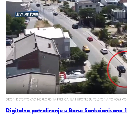
DRON DETEKTOVAO NEPROPISNA PRETICANJA I UPOTREBU TELEFONA TOKOM VOŽ
Digitalno patroliranje u Baru: Sankcionisano 1