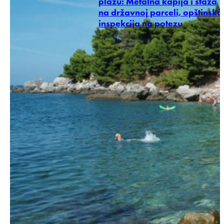
plažu: Metalna kapija i staza
na državnoj parceli, opštinska
inspekcija na potezu