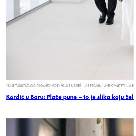
"RAST TURISTIČKOG PROMETA POTVRĐUJE USPJEŠNU SEZONU I SVE KVALITETNIJU 
Kordić u Baru: Plaže pune – to je slika koju ž