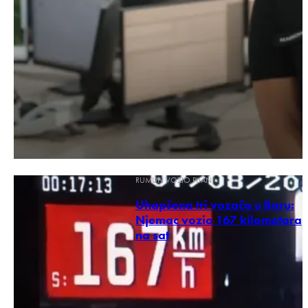
RUMUN VOZIO PIJAN
Uhapšena tri vozača u Baru:
Njemac vozio 167 kilometara
na sat