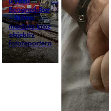
u vozu
Beograd-Bar
– kultna
maršuta kroz
objektiv
fotoreportera