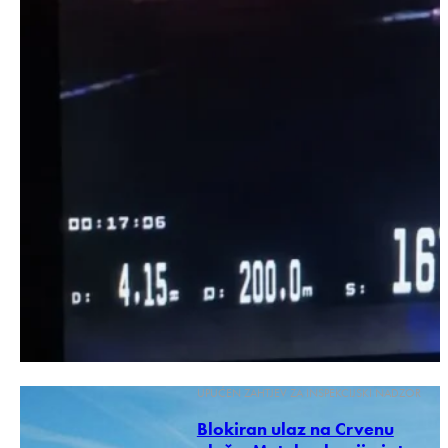
UPUĆEN ZAHTJEV ZA INSPEKCIJSKI NADZOR
Blokiran ulaz na Crvenu