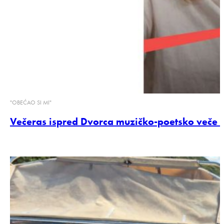
"OBEĆAO SI MI"
Večeras ispred Dvorca muzičko-poetsko veče M