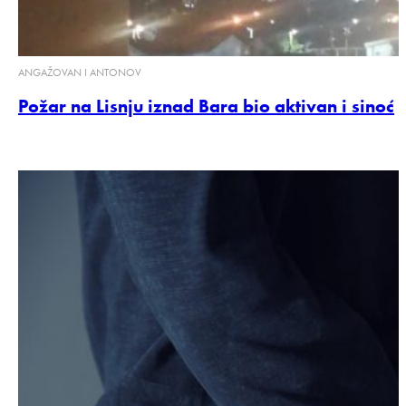
ANGAŽOVAN I ANTONOV
Požar na Lisnju iznad Bara bio aktivan i sinoć