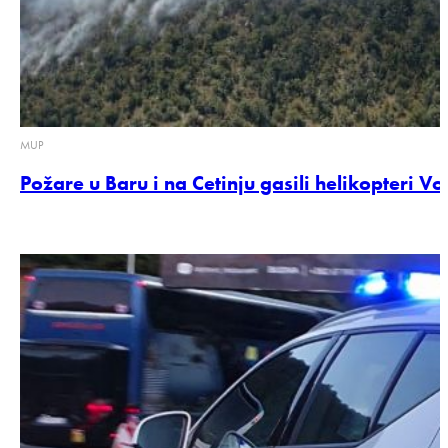
MUP
Požare u Baru i na Cetinju gasili helikopteri V