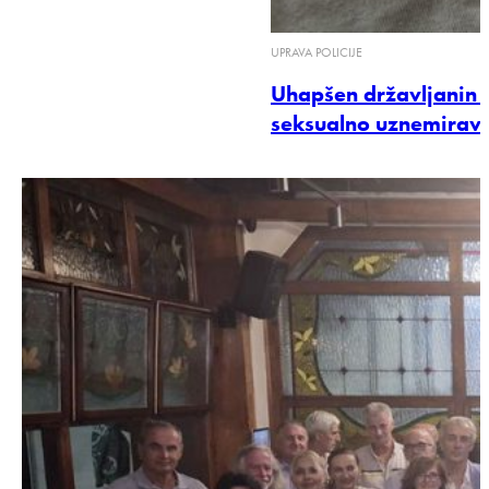
UPRAVA POLICIJE
Uhapšen državljanin 
seksualno uznemirava