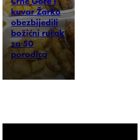
Crne Gore i
kuvar Žarko
obezbijedili
božićni ručak
za 50
porodica