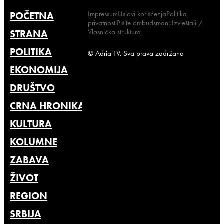
Impressum
Uslovi korišćenja
Politika
POČETNA
privatnosti
Pišite ombudsmanu
Izvještaji /
Vlasnička struktura
STRANA
POLITIKA
© Adria TV. Sva prava zadržana
EKONOMIJA
DRUŠTVO
CRNA HRONIKA
KULTURA
KOLUMNE
ZABAVA
ŽIVOT
REGION
SRBIJA